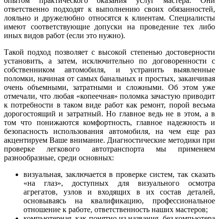
опытом практического оказания услуг мастера. Они
ответственно подходят к выполнению своих обязанностей,
лояльно и дружелюбно относятся к клиентам. Специалисты
имеют соответствующие допуски на проведение тех либо
иных видов работ (если это нужно).
Такой подход позволяет с высокой степенью достоверности
установить, а затем, исключительно по договоренности с
собственником автомобиля, и устранить выявленные
поломки, начиная от самых банальных и простых, заканчивая
очень объемными, затратными и сложными. Об этом уже
отмечали, что любая «копеечная» поломка зачастую приводит
к потребности в таком виде работ как ремонт, порой весьма
дорогостоящий и затратный. Но главное ведь не в этом, а в
том что понижаются комфортность, главное надежность и
безопасность использования автомобиля, на чем еще раз
акцентируем Ваше внимание. Диагностические методики при
проверке легкового автотранспорта мы применяем
разнообразные, среди основных:
визуальная, заключается в проверке систем, так сказать
«на глаз», доступных для визуального осмотра
агрегатов, узлов и входящих в их состав деталей,
основываясь на квалификацию, профессиональное
отношение к работе, ответственность наших мастеров;
компьютерная, как понятно из названия, без компьютера