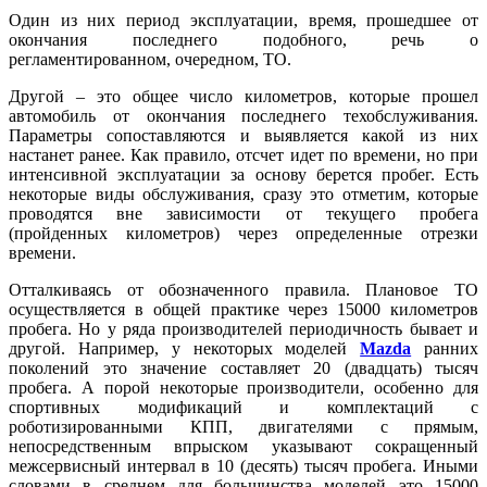
Один из них период эксплуатации, время, прошедшее от
окончания последнего подобного, речь о
регламентированном, очередном, ТО.
Другой – это общее число километров, которые прошел
автомобиль от окончания последнего техобслуживания.
Параметры сопоставляются и выявляется какой из них
настанет ранее. Как правило, отсчет идет по времени, но при
интенсивной эксплуатации за основу берется пробег. Есть
некоторые виды обслуживания, сразу это отметим, которые
проводятся вне зависимости от текущего пробега
(пройденных километров) через определенные отрезки
времени.
Отталкиваясь от обозначенного правила. Плановое ТО
осуществляется в общей практике через 15000 километров
пробега. Но у ряда производителей периодичность бывает и
другой. Например, у некоторых моделей
Mazda
ранних
поколений это значение составляет 20 (двадцать) тысяч
пробега. А порой некоторые производители, особенно для
спортивных модификаций и комплектаций с
роботизированными КПП, двигателями с прямым,
непосредственным впрыском указывают сокращенный
межсервисный интервал в 10 (десять) тысяч пробега. Иными
словами в среднем для большинства моделей это 15000