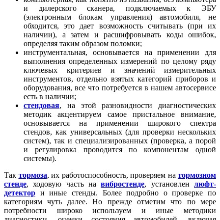
и дилерского сканера, подключаемых к ЭБУ
(электронным блокам управления) автомобиля, не
обходится, это дает возможность считывать (при их
наличии), а затем и расшифровывать коды ошибок,
определяя таким образом поломки;
инструментальная, основывается на применении для
выполнения определенных измерений по целому ряду
ключевых критериев и значений измерительных
инструментов, отдельно взятых категорий приборов и
оборудования, все что потребуется в нашем автосервисе
есть в наличии;
стендовая
, на этой разновидности диагностических
методик акцентируем самое пристальное внимание,
основывается на применении широкого спектра
стендов, как универсальных (для проверки нескольких
систем), так и специализированных (проверка, а порой
и регулировка проводится по компонентам одной
системы).
Так
тормоза
, их работоспособность, проверяем на
тормозном
стенде
, ходовую часть на
вибростенде
, установлен
люфт-
детектор
и иные стенды. Более подробно о проверке по
категориям чуть далее. Но прежде отметим что по мере
потребности широко используем и иные методики
диагностики, оценки состояния автомобилей, включая