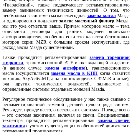
«Гвардейский», также подразумевает регламентированную
замену заливаемых технических жидкостей. О том, что
необходима в системе смазки ежегодная
замена масла
Мазда
и одновременно подлежит
замене масляный фильтр
Мазда,
мы это уже отметили выше. Причем моторное масло – тема
отдельного разговора для ранних моделей японского
автопроизводителя, особенно если это касается бензиновых
моторов серии MZR с большим сроком эксплуатации, где
расход масла Мазда существенный.
Также проводится регламентированная
замена тормозной
жидкости
, трансмиссионной ATF и охлаждающей жидкости
(в данном случае
замена антифриза
), трансмиссионного
масла (осуществляется
замена масла в КПП
когда ставится
механика SkyActiv-MT, а на ранних моделях G35M-R и иные),
ряд других технических жидкостей, заливаемые в
определенные системы отдельных моделей Mazda.
Регулярное техническое обслуживание у нас
также связано с
регламентированной
заменой деталей целого ряда систем.
Речь идет, прежде всего, о нескольких системах. Прежде всего
– это система зажигания, включая ее свечи. Специалистами
техцентра проводится регламентированная
замена свечей
зажигания
с учетом существующих особенностей двигателя и
рекомендаций производителя.