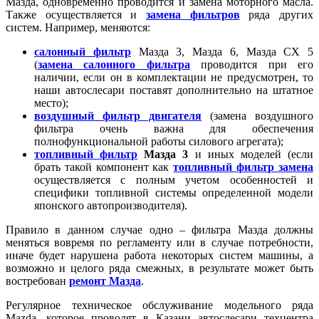
Мазда, одновременно проводится и замена моторного масла.
Также осуществляется и
замена фильтров
ряда других
систем. Например, меняются:
салонный фильтр
Мазда 3, Мазда 6, Мазда СХ 5
(
замена салонного фильтра
проводится при его
наличии, если он в комплектации не предусмотрен, то
наши автослесари поставят дополнительно на штатное
место);
воздушный фильтр двигателя
(замена воздушного
фильтра очень важна для обеспечения
полнофункциональной работы силового агрегата);
топливный фильтр
Мазда 3
и
иных моделей (если
брать такой компонент как
топливный фильтр замена
осуществляется с полным учетом особенностей и
специфики топливной системы определенной модели
японского автопроизводителя).
Правило в данном случае одно – фильтра Мазда должны
меняться вовремя по регламенту или в случае потребности,
иначе будет нарушена работа некоторых систем машины, а
возможно и целого ряда смежных, в результате может быть
востребован
ремонт Мазда
.
Регулярное техническое обслуживание модельного ряда
Mazda, которое проводят в Казани автослесари техцентра