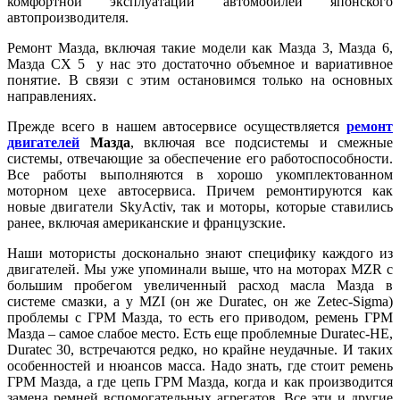
комфортной эксплуатации автомобилей японского
автопроизводителя.
Ремонт Мазда, включая такие модели как Мазда 3, Мазда 6,
Мазда СХ 5 у нас это достаточно объемное и вариативное
понятие. В связи с этим остановимся только на основных
направлениях.
Прежде всего в нашем автосервисе осуществляется
ремонт
двигателей
Мазда
, включая все подсистемы и смежные
системы, отвечающие за обеспечение его работоспособности.
Все работы выполняются в хорошо укомплектованном
моторном цехе автосервиса. Причем ремонтируются как
новые двигатели SkyActiv, так и моторы, которые ставились
ранее, включая американские и французские.
Наши мотористы досконально знают специфику каждого из
двигателей. Мы уже упоминали выше, что на моторах MZR с
большим пробегом увеличенный расход масла Мазда в
системе смазки, а у MZI (он же Duratec, он же Zetec-Sigma)
проблемы с ГРМ Мазда, то есть его приводом, ремень ГРМ
Мазда – самое слабое место. Есть еще проблемные Duratec-HE,
Duratec 30, встречаются редко, но крайне неудачные. И таких
особенностей и нюансов масса. Надо знать, где стоит ремень
ГРМ Мазда, а где цепь ГРМ Мазда, когда и как производится
замена ремней вспомогательных агрегатов. Все эти и другие