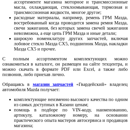
ассортименте магазина моторное и трансмиссионные
масла, охлаждающая, стеклоомывающая, тормозная и
трансмиссионная жидкости, многое другое;
расходные материалы, например, ремень ГРМ Мазда,
востребованный когда проводится замена ремня Мазда,
свечи зажигания, без которых замена свечей зажигания
невозможна, а еще цепь ГРМ Мазда и иные детали;
широкую номенклатуру других запчастей, включая
лобовое стекло Мазда СХ5, подшипник Мазда, накладки
Мазда СХ5 и прочее.
С полным ассортиментом комплектующих можно
ознакомиться в каталоге, он размещен на сайте техцентра, и
можно скачать в формате PDF или Excel, а также либо
позвонив, либо приехав лично.
Обращаясь в
магазин запчастей
«Гвардейский» владелец
автомобиля Mazda получает:
комплектующие неизменно высокого качества по одним
из самых доступных в Казани ценам;
помощь в подборе по VIN-коду, наименованию,
артикулу, каталожному номеру, на основании
практического опыта мастеров автосервиса и продавцов
магазина;