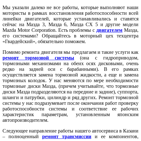
Мы указали далеко не все работы, которые выполняют наши
мотористы в рамках восстановления работоспособности всей
линейки двигателей, которые устанавливались и ставятся
сейчас на Мазда 3, Мазда 6, Мазда СХ 5 и другие модели
Mazda Motor Corporation. Есть проблемы с
двигателем
Мазда,
его системами? Обращайтесь в моторный цех техцентра
«Гвардейский», обязательно поможем.
Помимо ремонта двигателя мы предлагаем и такие услуги как
ремонт тормозной системы
(она с гидроприводом,
тормозными механизмами на обеих осях дисковыми, очень
редко на задней оси с барабанными). В его рамках
осуществляется замена тормозной жидкости, а еще и замена
тормозных колодок. У нас меняются по мере необходимости
тормозные диски Мазда, (причем учитывайте, что тормозные
диски Мазда подразделяются на передние и задние), суппорта,
шланги и патрубки, цилиндр и ряд других. Ремонт тормозной
системы у нас подразумевает после окончания работ проверку
работоспособности системы и соответствие ее рабочих
характеристик параметрам, установленным японским
автопроизводителем.
Следующее направление работы нашего автосервиса в Казани
– полноценный
ремонт трансмиссии
и ее компонентов,