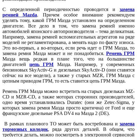
С определенной периодичностью проводится и
замена
ремней Mazda
. Причем особое внимание рекомендуем
уделять тому, какой ГРМ Мазда установлен на определенном
двигателе. Все дело в том, что замена ремней именно
автомобилей японского автопроизводителя – тема деликатная.
Например, замена ремней вспомогательных агрегатов на ряде
моделей не регламентирована, а менять надо по факту износа.
Это во-первых, а во-вторых, если речь идет о ГРМ Мазда, то
замена ремня Мазда может и не понадобиться.
Ремень ГРМ
Мазда вещь редкая в плане того, что на большинстве
двигателей
цепь ГРМ
Мазда. Например, у современных
бензиновых SkyActiv-G и дизельных SkyActiv-D (они ставятся
сейчас на все модели), а также у старых MZR, ГРМ Мазда с
цепным приводом ГРМ, то есть ставится цепь ГРМ Мазда.
Ремень ГРМ Мазда можно встретить на старых дизельках MZ-
CD и MZR-CD, а также моторах сторонних производителей,
одно время устанавливались Duratec (они же Zetec-Sigma, у
которых замена ремня Мазда просто критична) от Ford и еще
французские дизельные PSA DV4 на Мазда 2 (DE).
В рамках планового ТО может быть востребована и
замена
тормозных колодок
, ряда других деталей. В общем, что
требуется делать, можно посмотреть в электронной сервисной