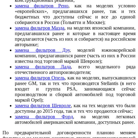
конструкционных решений;
замена фильтров Рено
, как на моделях условно
«европейских», предлагавшихся ранее, так и тех
бюджетных что доступны сейчас и все до единой
собираются в России (Тольятти и Москве);
замена фильтров Мазда
, на моделях японской компании,
предлагавшихся ранее и которые в настоящее время
предлагаются (часть из них и собирается) на российском
авторынке;
замена фильтров Дэу
, моделей южнокорейской
компании, предлагавшихся ранее (часть из них в России
известна под торговой маркой Шевроле);
замена фильтров Лада
, всего модельного ряда
отечественного автопроизводителя;
замена фильтров Опель
, как на моделях, выпускавшихся
ранее GM, так и тех что производятся Stellantis (в него
входит и группа PSA, занимающаяся сейчас
производством и сборкой автомобилей под торговой
маркой Opel);
замена фильтров Шевроле
, как на тех моделях что были
доступны до 2015 года, так и тех что продаются сейчас;
замена фильтров Форд
, на моделях легковых
автомобилей американской компании, доступных ранее.
По предварительной договоренности планово меняем