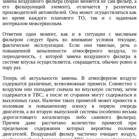
замена воздушного фильтра (порой меняется не сам фильтр, а
его фильтрующий элемент), отличается у различных
производителей автомобилей. Она может осуществляться как
во время каждого планового ТО, так и с заданным
интервалом межсервисным.
Отметим один момент, как и в ситуации с масляным
фильтром следует брать во внимание условия текущие,
фактические эксплуатации. Если они тяжелые, речь о
повышенной запыленности атмосферного воздуха, то
периодичность, с которой замена воздушного фильтра в
системе впуска осуществляется, сокращается, обычно ровно в
пару раз.
Теперь об актуальности замены. В атмосферном воздухе
содержатся различные, всевозможные примеси. Совместно с
воздухом они попадают сначала во впускную систему, затем
содержатся в ТВС, а после ее сгорания могут содержаться и
выхлопных газах. Наличие таких примесей может привести к
поломкам и повышенному износу в первую очередь
двигателя, а во вторую выпускной системы (особенно весьма
дорогостоящего катализатора либо сажевого фильтра).
Причем даже рассчитано количество примесей при
предельном содержании которых вероятны поломки
двигателей. Воздушный фильтр частично очищает воздух,