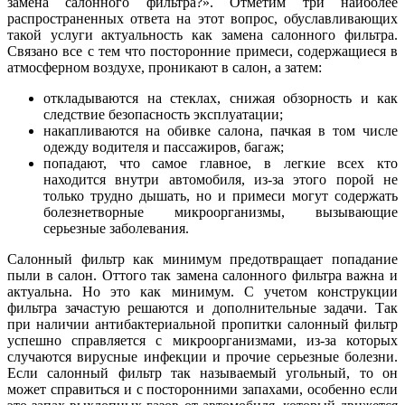
замена салонного фильтра?». Отметим три наиболее
распространенных ответа на этот вопрос, обуславливающих
такой услуги актуальность как замена салонного фильтра.
Связано все с тем что посторонние примеси, содержащиеся в
атмосферном воздухе, проникают в салон, а затем:
откладываются на стеклах, снижая обзорность и как
следствие безопасность эксплуатации;
накапливаются на обивке салона, пачкая в том числе
одежду водителя и пассажиров, багаж;
попадают, что самое главное, в легкие всех кто
находится внутри автомобиля, из-за этого порой не
только трудно дышать, но и примеси могут содержать
болезнетворные микроорганизмы, вызывающие
серьезные заболевания.
Салонный фильтр как минимум предотвращает попадание
пыли в салон. Оттого так замена салонного фильтра важна и
актуальна. Но это как минимум. С учетом конструкции
фильтра зачастую решаются и дополнительные задачи. Так
при наличии антибактериальной пропитки салонный фильтр
успешно справляется с микроорганизмами, из-за которых
случаются вирусные инфекции и прочие серьезные болезни.
Если салонный фильтр так называемый угольный, то он
может справиться и с посторонними запахами, особенно если