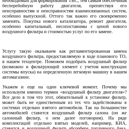
необходимый для формирования ТВС, тем самым обеспечивая
бесперебойную работу двигателя, препятствуя его
неисправностям и неисправностям взаимосвязанных систем,
особенно выпускной. Оттого так важно его своевременно
заменять. Покупка нового катализатора, ремонт двигателя,
особенно капитальный, несопоставимы с ценой нового
воздушного фильтра и стоимостью услуг по его замене.
Услугу такую оказываем как регламентированная замена
воздушного фильтра, предоставляемую в ходе планового ТО,
в нашем техцентре. Поможем подобрать воздушный фильтр
(возможно и фильтрующий элемент с учетом конструкции
системы впуска) на определенную легковую машину в нашем
автомагазине.
Укажем и еще на один ключевой момент. Почему мы
используем именно термин «воздушный фильтр двигателя»?
Все дело в том что этот, обязательный к установке фильтр,
может быть не единственным из тех что задействованы в
системах отдельно взятого автомобиля. Так на большинстве
автомобилей ставится воздушный фильтр салона (он же
салонный фильтр, о нем далее поговорим). На ряде
комплектаций отдельно взятых моделей, например, КИА,
ставится и воздушный фильтр абсорбера топливного бака.