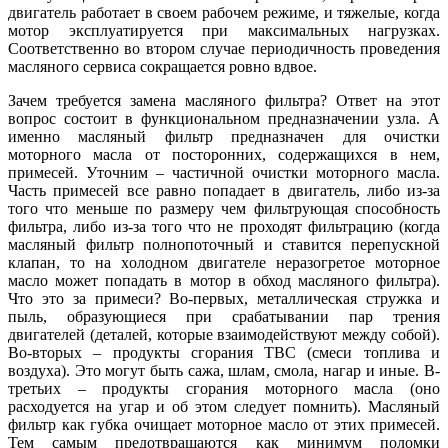
двигатель работает в своем рабочем режиме, и тяжелые, когда
мотор эксплуатируется при максимальных нагрузках.
Соответственно во втором случае периодичность проведения
масляного сервиса сокращается ровно вдвое.
Зачем требуется замена масляного фильтра? Ответ на этот
вопрос состоит в функциональном предназначении узла. А
именно масляный фильтр предназначен для очистки
моторного масла от посторонних, содержащихся в нем,
примесей. Уточним – частичной очистки моторного масла.
Часть примесей все равно попадает в двигатель, либо из-за
того что меньше по размеру чем фильтрующая способность
фильтра, либо из-за того что не проходят фильтрацию (когда
масляный фильтр полнопоточный и ставится перепускной
клапан, то на холодном двигателе неразогретое моторное
масло может попадать в мотор в обход масляного фильтра).
Что это за примеси? Во-первых, металлическая стружка и
пыль, образующиеся при срабатывании пар трения
двигателей (деталей, которые взаимодействуют между собой).
Во-вторых – продукты сгорания ТВС (смеси топлива и
воздуха). Это могут быть сажа, шлам, смола, нагар и иные. В-
третьих – продукты сгорания моторного масла (оно
расходуется на угар и об этом следует помнить). Масляный
фильтр как губка очищает моторное масло от этих примесей.
Тем самым предотвращаются как минимум поломки