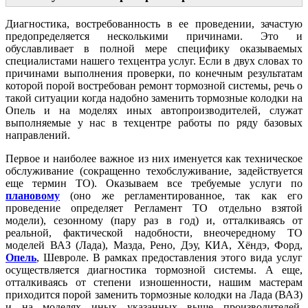
Диагностика, востребованность в ее проведении, зачастую
предопределяется несколькими причинами. Это и
обуславливает в полной мере специфику оказываемых
специалистами нашего техцентра услуг. Если в двух словах то
причинами выполнения проверки, по конечным результатам
которой порой востребован ремонт тормозной системы, речь о
такой ситуации когда надобно заменить тормозные колодки на
Опель и на моделях иных автопроизводителей, служат
выполняемые у нас в техцентре работы по ряду базовых
направлений.
Первое и наиболее важное из них именуется как техническое
обслуживание (сокращенно техобслуживание, задействуется
еще термин ТО). Оказываем все требуемые услуги по
плановому
(оно же регламентированное, так как его
проведение определяет Регламент ТО отдельно взятой
модели), сезонному (пару раз в год) и, отталкиваясь от
реальной, фактической надобности, внеочередному ТО
моделей ВАЗ (Лада), Мазда, Рено, Дэу, КИА, Хёндэ, Форд,
Опель
, Шевроле. В рамках предоставления этого вида услуг
осуществляется диагностика тормозной системы. А еще,
отталкиваясь от степени изношенности, нашим мастерам
приходится порой заменить тормозные колодки на Лада (ВАЗ)
и на моделях иных указанных выше производителей.