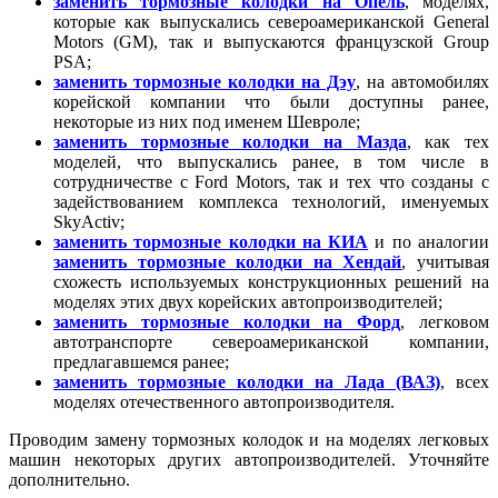
заменить тормозные колодки на Опель
, моделях,
которые как выпускались североамериканской General
Motors (GM), так и выпускаются французской Group
PSA;
заменить тормозные колодки на Дэу
, на автомобилях
корейской компании что были доступны ранее,
некоторые из них под именем Шевроле;
заменить тормозные колодки на Мазда
, как тех
моделей, что выпускались ранее, в том числе в
сотрудничестве с Ford Motors, так и тех что созданы с
задействованием комплекса технологий, именуемых
SkyActiv;
заменить тормозные колодки на КИА
и по аналогии
заменить тормозные колодки на Хендай
, учитывая
схожесть используемых конструкционных решений на
моделях этих двух корейских автопроизводителей;
заменить тормозные колодки на Форд
, легковом
автотранспорте североамериканской компании,
предлагавшемся ранее;
заменить тормозные колодки на Лада (ВАЗ)
, всех
моделях отечественного автопроизводителя.
Проводим замену тормозных колодок и на моделях легковых
машин некоторых других автопроизводителей. Уточняйте
дополнительно.