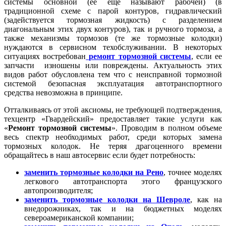
системы основной (ее еще называют рабочей) (в
традиционной схеме с парой контуров, гидравлический
(задействуется тормозная жидкость) с разделением
диагональным этих двух контуров), так и ручного тормоза, а
также механизмы тормозов (те же тормозные колодки)
нуждаются в сервисном техобслуживании. В некоторых
ситуациях востребован
ремонт тормозной системы
, если ее
запчасти
изношены или повреждены. Актуальность этих
видов работ обусловлена тем что с неисправной тормозной
системой безопасная эксплуатация автотранспортного
средства невозможна в принципе.
Отталкиваясь от этой аксиомы, не требующей подтверждения,
техцентр «Гвардейский» предоставляет такие услуги как
«
Ремонт тормозной системы
». Проводим в полном объеме
весь спектр необходимых работ, среди которых замена
тормозных колодок. Не теряя драгоценного времени
обращайтесь в наш автосервис если будет потребность:
заменить тормозные колодки на Рено
, точнее моделях
легкового автотранспорта этого французского
автопроизводителя;
заменить тормозные колодки на Шевроле
, как на
внедорожниках, так и на бюджетных моделях
североамериканской компании;