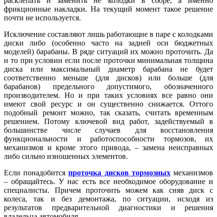
расклепать и заменить не колодки в сборе, а именно
фрикционные накладки. На текущий момент такое решение
почти не используется.
Исключение составляют лишь работающие в паре с колодками
диски либо (особенно часто на задней оси бюджетных
моделей) барабаны. В ряде ситуаций их можно проточить. Да
и то при условии если после проточки минимальная толщина
диска или максимальный диаметр барабана не будет
соответственно меньше (для дисков) или больше (для
барабанов) предельного допустимого, обозначенного
производителем. Но и при таких условиях все равно они
имеют свой ресурс и он существенно снижается. Оттого
подобный ремонт можно, так сказать, считать временным
решением. Потому ключевой вид работ, задействуемый в
большинстве числе случаев для восстановления
функциональности и работоспособности тормозов, их
механизмов и кроме этого привода, – замена неисправных
либо сильно изношенных элементов.
Если понадобится
проточка дисков тормозных
механизмов
– обращайтесь. У нас есть все необходимое оборудование и
специалисты. Причем проточить можем как сняв диск с
колеса, так и без демонтажа, по ситуации, исходя из
результатов предварительной диагностики и решения
владельца автомобиля.