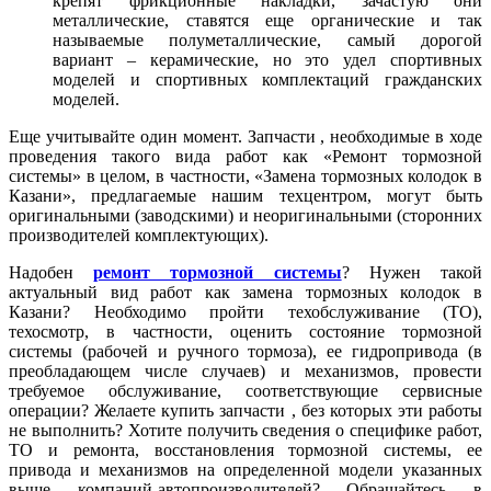
крепят фрикционные накладки, зачастую они
металлические, ставятся еще органические и так
называемые полуметаллические, самый дорогой
вариант – керамические, но это удел спортивных
моделей и спортивных комплектаций гражданских
моделей.
Еще учитывайте один момент. Запчасти , необходимые в ходе
проведения такого вида работ как «Ремонт тормозной
системы» в целом, в частности, «Замена тормозных колодок в
Казани», предлагаемые нашим техцентром, могут быть
оригинальными (заводскими) и неоригинальными (сторонних
производителей комплектующих).
Надобен
ремонт тормозной системы
? Нужен такой
актуальный вид работ как замена тормозных колодок в
Казани? Необходимо пройти техобслуживание (ТО),
техосмотр, в частности, оценить состояние тормозной
системы (рабочей и ручного тормоза), ее гидропривода (в
преобладающем числе случаев) и механизмов, провести
требуемое обслуживание, соответствующие сервисные
операции? Желаете купить запчасти , без которых эти работы
не выполнить? Хотите получить сведения о специфике работ,
ТО и ремонта, восстановления тормозной системы, ее
привода и механизмов на определенной модели указанных
выше компаний-автопроизводителей? Обращайтесь в