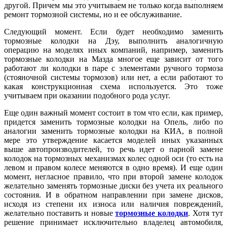
другой. Причем мы это учитываем не только когда выполняем
ремонт тормозной системы, но и ее обслуживание.
Следующий момент. Если будет необходимо заменить
тормозные колодки на Дэу, выполнить аналогичную
операцию на моделях иных компаний, например, заменить
тормозные колодки на Мазда многое еще зависит от того
работают ли колодки в паре с элементами ручного тормоза
(стояночной системы тормозов) или нет, а если работают то
какая конструкционная схема используется. Это тоже
учитываем при оказании подобного рода услуг.
Еще один важный момент состоит в том что если, как пример,
придется заменить тормозные колодки на Опель, либо по
аналогии заменить тормозные колодки на КИА, в полной
мере это утверждение касается моделей иных указанных
выше автопроизводителей, то речь идет о парной замене
колодок на тормозных механизмах колес одной оси (то есть на
левом и правом колесе меняются в одно время). И еще один
момент, негласное правило, что при второй замене колодок
желательно заменять тормозные диски без учета их реального
состояния. И в обратном направлении при замене дисков,
исходя из степени их износа или наличия повреждений,
желательно поставить и новые
тормозные колодки
. Хотя тут
решение принимает исключительно владелец автомобиля,