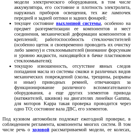
модели электрического оборудования, в том числе
аккумулятора, его состояние и плотность электролита,
наружных приборов освещения, тех же лампочек
передней и задней оптики и задних фонарей;
текущее состояние
выхлопной системы
, особенно на
предмет разгерметизации ее компонентов и мест
соединения, механической деформации компонентов и
креплений; работоспособность стеклоочистителей
(особенно щеток и своевременно проводить их очистку
либо замену) и стеклоомывателей (внимание форсункам
и уровню жидкости, находящейся в бачке пластиковом
стеклоомывателя);
текущую изношенность, отсутствие явных следов
попадания масла из системы смазки и различных видов
механических повреждений (сколы, трещины, разрывы
и иные) приводных ремней, отвечающих за
функционирование различного вспомогательного
оборудования, а еще других элементов привода
(натяжителей, шкивов) на двигателях линейки Gamma,
для моторов Kappa такая проверка проводится через
одно ТО; состояние вала ДВС, его элементов.
Под кузовом автомобиля подлежат ежегодной проверке, в
соблюдением регламента, компоненты многих систем. В том
числе речь о
ходовой
рассматриваемой модели, ее колесах,