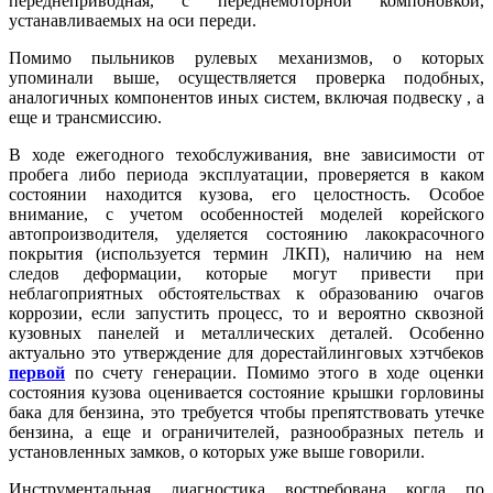
переднеприводная, с переднемоторной компоновкой,
устанавливаемых на оси переди.
Помимо пыльников рулевых механизмов, о которых
упоминали выше, осуществляется проверка подобных,
аналогичных компонентов иных систем, включая подвеску , а
еще и трансмиссию.
В ходе ежегодного техобслуживания, вне зависимости от
пробега либо периода эксплуатации, проверяется в каком
состоянии находится кузова, его целостность. Особое
внимание, с учетом особенностей моделей корейского
автопроизводителя, уделяется состоянию лакокрасочного
покрытия (используется термин ЛКП), наличию на нем
следов деформации, которые могут привести при
неблагоприятных обстоятельствах к образованию очагов
коррозии, если запустить процесс, то и вероятно сквозной
кузовных панелей и металлических деталей. Особенно
актуально это утверждение для дорестайлинговых хэтчбеков
первой
по счету генерации. Помимо этого в ходе оценки
состояния кузова оценивается состояние крышки горловины
бака для бензина, это требуется чтобы препятствовать утечке
бензина, а еще и ограничителей, разнообразных петель и
установленных замков, о которых уже выше говорили.
Инструментальная диагностика востребована когда по