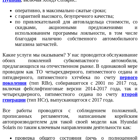
оперативно, в максимально сжатые сроки;
с гарантией высокого, безупречного качества;
по привлекательной для автовладельца стоимости, со
скидками, акционными предложениями и
использованием программы лояльности, в том числе
благодаря наличию собственного автомобильного
магазина запчастей.
Какие услуги мы оказываем? У нас проводится обслуживание
обоих поколений субкомпактного автомобиля,
предлагающихся на отечественном рынке. В одинаковой мере
проводим как ТО четырехдверного, пятиместного седана и
пятидверного, пятиместного хэтчбека по счету
первого
поколения
(тип RBr), собиравшегося с 2001 по 2017 год,
включая фейслифтинговые версии 2014-2017 года, так и
четырехдверного, пятиместного седана по счету
второй
генерации
(тип HCr), выпускающегося с 2017 года.
Все работы проводятся с соблюдением положений,
прописанных регламентом, написанным корейским
автопроизводителем для такой своей модели как Hyundai
Solaris по таким ключевым направлениям деятельности как:
проверка общего состояния (речь о полноценной