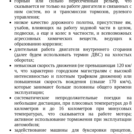
горный или сильно пересеченный рельеф, что
сказывается не только на работе двигателя и связанных с
ним систем, но и трансмиссии тормозов, рулевого
управления;
низкое качество дорожного полотна, присутствие ям,
ухабов, влияющих на работу ходовой части в целом,
подвески, а еще и колес в частности, и всевозможных
агрессивных химических веществ, ведущих к
образованию коррозии;
длительная работа двигателя внутреннего сгорания
(далее будем использовать термин ДВС) на холостых
оборотах;
невысокая скорость движения (не превышающая 120 км/
ч, что характерно городским магистралям с высокой
интенсивностью и плотным трафиком движения) или
повышенная скорость вождения (свыше 170 км/ч),
которые занимают больше половины общего времени
эксплуатации;
систематические непродолжительные поездки на
небольшие дистанции, при плюсовых температурах до 8
километров и до 16 километров при минусовых
температурах, что сказывается на работе мотора;
активное использование торможения при эксплуатации
автомобиля;
задействование машины для буксировки прицепов,