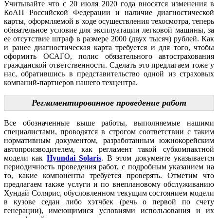
Учитывайте что с 20 июля 2020 года вносятся изменения в
КоАП Российской Федерации и наличие диагностической
карты, оформляемой в ходе осуществления техосмотра, теперь
обязательное условие для эксплуатации легковой машины, за
ее отсутствие штраф в размере 2000 (двух тысяч) рублей. Как
и ранее диагностическая карта требуется и для того, чтобы
оформить ОСАГО, полис обязательного автострахования
гражданской ответственности. Сделать это предлагаем тоже у
нас, обратившись в представительство одной из страховых
компаний-партнеров нашего техцентра.
Регламентированное проведение работ
Все обозначенные выше работы, выполняемые нашими
специалистами, проводятся в строгом соответствии с таким
нормативным документом, разработанным южнокорейским
автопроизводителем, как регламент такой субкомпактной
модели как
Hyundai Solaris
. В этом документе указывается
периодичность проведения работ, с подробным указанием на
то, какие компоненты требуется проверять. Отметим что
предлагаем также услуги и по внеплановому обслуживанию
Хундай Солярис, обусловленном текущим состоянием модели
в кузове седан либо хэтчбек (речь о первой по счету
генерации), имеющимися условиями использования и их