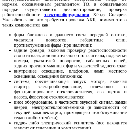
нормам, обозначенным регламентом ТО, в обязательном
порядке осуществляется диагностирование, проверка
работоспособности
электрооборудования
Хёндэ Солярис.
Уже обозначали что требуется проверка АКБ, помимо этого
таких компонентов как:
фары ближнего и дальнего света передней оптики,
указатели поворотов, габаритные огни,
противотуманные фары (при наличии);
задние фонари, включая проверку работоспособности
стоп-сигнала, дополнительного стоп-сигнала, подсветки
номера, указателей поворотов, габаритных огней,
задних противотуманных фар и указателей заднего хода;
внутреннее освещение, плафонов, ламп местного
освещения, освещения багажника;
система, обеспечивающая запуск мотора, включая
стартер; электрооборудование, отвечающее за
функционирование стеклоочистителя, его щеток и
насоса, форсунок стеклоомывателя;
иное оборудование, в частности звуковой сигнал, замки
дверей, электростеклоподъемники (в зависимости от
текущей комплектации, проходящего техобслуживание
седана либо хэтчбека);
гидро- либо электрический усилитель (все находится
зависит от генерации и комплектации).