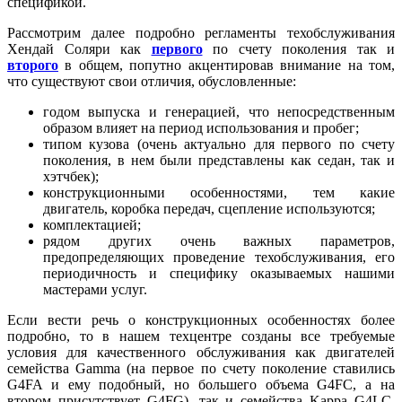
спецификой.
Рассмотрим далее подробно регламенты техобслуживания
Хендай Соляри как
первого
по счету поколения так и
второго
в общем, попутно акцентировав внимание на том,
что существуют свои отличия, обусловленные:
годом выпуска и генерацией, что непосредственным
образом влияет на период использования и пробег;
типом кузова (очень актуально для первого по счету
поколения, в нем были представлены как седан, так и
хэтчбек);
конструкционными особенностями, тем какие
двигатель, коробка передач, сцепление используются;
комплектацией;
рядом других очень важных параметров,
предопределяющих проведение техобслуживания, его
периодичность и специфику оказываемых нашими
мастерами услуг.
Если вести речь о конструкционных особенностях более
подробно, то в нашем техцентре созданы все требуемые
условия для качественного обслуживания как двигателей
семейства Gamma (на первое по счету поколение ставились
G4FA и ему подобный, но большего объема G4FC, а на
втором присутствует G4FG), так и семейства Kappa G4LC.