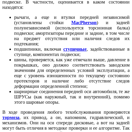
подвеске. В частности, оценивается в каком состоянии
находятся:
рычаги, а еще и втулки передней независимой
(установлены стойки
MacPherson
) и задней
полунезависимой (используется торсионная балка)
подвески; амортизаторы передние и задние, в том числе
на предмет отсутствия или наличия следов их
подтекания;
подшипники, включая
ступичные
, задействованные в
ступице, компонентах подвески;
шины, проверяется, как уже отмечали выше, давление в
покрышках, оно должно соответствовать заводским
значениям для определенных условий эксплуатации, а
еще с уровень изношенности по текущему состоянию
протекторов и наличие либо отсутствие следов
деформации определенной степени;
шарнирные соединения передней оси автомобиля, те же
ШРУСы (как наружный, так и внутренний), помимо
этого шаровые опоры.
В ходе проведения любого техобслуживания проверяются
тормоза
, их привод, а он, напомним, гидравлический, и
механизмов. Они на оси спереди дисковые, а вот на задней
могут быть отличия в методике проверки и ее алгоритме. Так