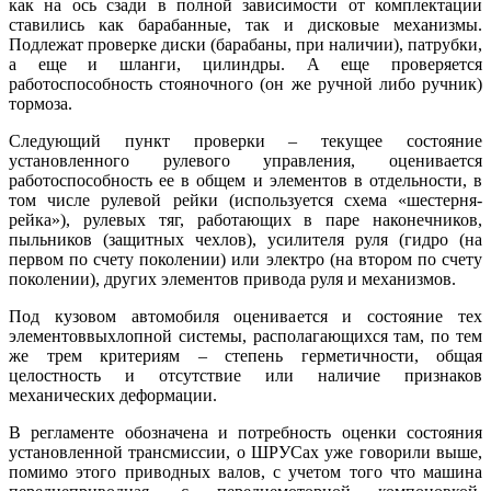
как на ось сзади в полной зависимости от комплектации
ставились как барабанные, так и дисковые механизмы.
Подлежат проверке диски (барабаны, при наличии), патрубки,
а еще и шланги, цилиндры. А еще проверяется
работоспособность стояночного (он же ручной либо ручник)
тормоза.
Следующий пункт проверки – текущее состояние
установленного рулевого управления, оценивается
работоспособность ее в общем и элементов в отдельности, в
том числе рулевой рейки (используется схема «шестерня-
рейка»), рулевых тяг, работающих в паре наконечников,
пыльников (защитных чехлов), усилителя руля (гидро (на
первом по счету поколении) или электро (на втором по счету
поколении), других элементов привода руля и механизмов.
Под кузовом автомобиля оценивается и состояние тех
элементоввыхлопной системы, располагающихся там, по тем
же трем критериям – степень герметичности, общая
целостность и отсутствие или наличие признаков
механических деформации.
В регламенте обозначена и потребность оценки состояния
установленной трансмиссии, о ШРУСах уже говорили выше,
помимо этого приводных валов, с учетом того что машина