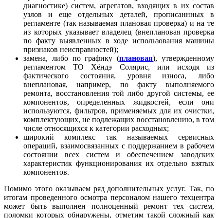
диагностике) систем, агрегатов, входящих в их состав
узлов и еще отдельных деталей, прописаннных в
регламенте (так называемая плановая проверка) и на те
из которых указывает владелец (внеплановая проверка
по факту выявленных в ходе использования машины
признаков неисправностей);
замена, либо по графику (
плановая
), утвержденному
регламентом ТО Хёндэ Солярис, или исходя из
фактического состояния, уровня износа, либо
внеплановая, например, по факту выполняемого
ремонта, восстановления той либо другой системы, ее
компонентов, определенных жидкостей, если они
используются, фильтров, применяемых для их очистки,
комплектующих, не подлежащих восстановлению, в том
числе относящихся к категории расходных;
широкий комплекс так называемых сервисных
операций, взаимосвязанных с поддержанием в рабочем
состоянии всех систем и обеспечением заводских
характеристик функционирования их отдельно взятых
компонентов.
Помимо этого оказываем ряд дополнительных услуг. Так, по
итогам проведенного осмотра персоналом нашего техцентра
может быть выполнен полноценный ремонт тех систем,
поломки которых обнаружены, отметим такой сложный как