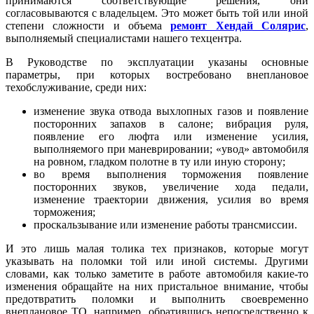
принимаются соответствующие решения, они
согласовываются с владельцем. Это может быть той или иной
степени сложности и объема
ремонт Хендай Солярис
,
выполняемый специалистами нашего техцентра.
В Руководстве по эксплуатации указаны основные
параметры, при которых востребовано внеплановое
техобслуживание, среди них:
изменение звука отвода выхлопных газов и появление
посторонних запахов в салоне; вибрация руля,
появление его люфта или изменение усилия,
выполняемого при маневрировании; «увод» автомобиля
на ровном, гладком полотне в ту или иную сторону;
во время выполнения торможения появление
посторонних звуков, увеличение хода педали,
изменение траектории движения, усилия во время
торможения;
проскальзывание или изменение работы трансмиссии.
И это лишь малая толика тех признаков, которые могут
указывать на поломки той или иной системы. Другими
словами, как только заметите в работе автомобиля какие-то
изменения обращайте на них пристальное внимание, чтобы
предотвратить поломки и выполнить своевременно
внеплановое ТО, например, обратившись непосредственно к