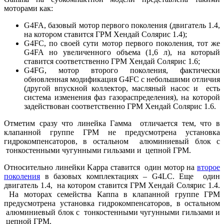
моторами как:
G4FA, базовый мотор первого поколения (двигатель 1.4,
на котором ставится ГРМ Хендай Солярис 1.4);
G4FC, по своей сути мотор первого поколения, тот же
G4FA но увеличенного объема (1,6 л), на который
ставится соответственно ГРМ Хендай Солярис 1.6;
G4FG, мотор второго поколения, фактически
обновленная модификация G4FC с небольшими отличия
(другой впускной коллектор, масляный насос и есть
система изменения фаз газораспределения), на которой
задействован соответственно ГРМ Хендай Солярис 1.6.
Отметим сразу что линейка Гамма отличается тем, что в
клапанной группе ГРМ не предусмотрена установка
гидрокомпенсаторов, в остальном алюминиевый блок с
тонкостенными чугунными гильзами и цепной ГРМ.
Относительно линейки Kappa ставится один мотор на
второе
поколения
в базовых комплектациях – G4LC. Еще один
двигатель 1.4, на котором ставится ГРМ Хендай Солярис 1.4.
На моторах семейства Каппа в клапанной группе ГРМ
предусмотрена установка гидрокомпенсаторов, в остальном
алюминиевый блок с тонкостенными чугунными гильзами и
цепной ГРМ.