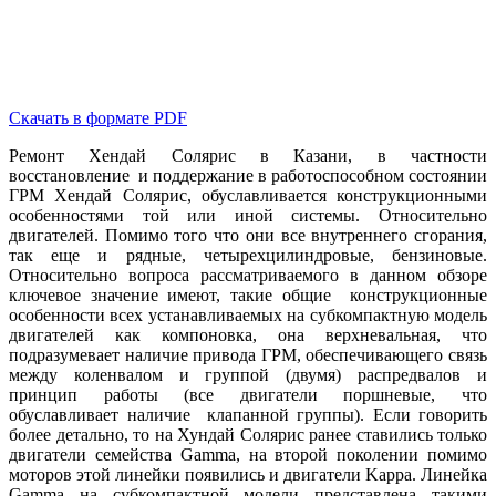
Скачать в формате PDF
Ремонт Хендай Солярис в Казани, в частности
восстановление и поддержание в работоспособном состоянии
ГРМ Хендай Солярис, обуславливается конструкционными
особенностями той или иной системы. Относительно
двигателей. Помимо того что они все внутреннего сгорания,
так еще и рядные, четырехцилиндровые, бензиновые.
Относительно вопроса рассматриваемого в данном обзоре
ключевое значение имеют, такие общие конструкционные
особенности всех устанавливаемых на субкомпактную модель
двигателей как компоновка, она верхневальная, что
подразумевает наличие привода ГРМ, обеспечивающего связь
между коленвалом и группой (двумя) распредвалов и
принцип работы (все двигатели поршневые, что
обуславливает наличие клапанной группы). Если говорить
более детально, то на Хундай Солярис ранее ставились только
двигатели семейства Gamma, на второй поколении помимо
моторов этой линейки появились и двигатели Kappa. Линейка
Gamma на субкомпактной модели представлена такими