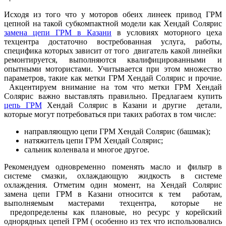
Исходя из того что у моторов обеих линеек привод ГРМ
цепной на такой субкомпактной модели как Хендай Солярис
замена цепи ГРМ в Казани
в условиях моторного цеха
техцентра достаточно востребованная услуга, работы,
специфика которых зависит от того двигатель какой линейки
ремонтируется, выполняются квалифицированными и
опытными мотористами. Учитывается при этом множество
параметров, такие как метки ГРМ Хендай Солярис и прочие.
Акцентируем внимание на том что метки ГРМ Хендай
Солярис важно выставлять правильно. Предлагаем купить
цепь ГРМ
Хендай Солярис в Казани и другие детали,
которые могут потребоваться при таких работах в том числе:
направляющую цепи ГРМ Хендай Солярис (башмак);
натяжитель цепи ГРМ Хендай Солярис;
сальник коленвала и многое другое.
Рекомендуем одновременно поменять масло и фильтр в
системе смазки, охлаждающую жидкость в системе
охлаждения. Отметим один момент, на Хендай Солярис
замена цепи ГРМ в Казани относится к тем работам,
выполняемым мастерами техцентра, которые не
предопределены как плановые, но ресурс у корейский
однорядных цепей ГРМ ( особенно из тех что использовались