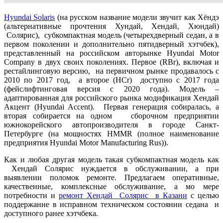
Hyundai Solaris
(на русском название модели звучит как Хёндэ
(альтернативные прочтения Хундай, Хендай, Хюндай)
Солярис), субкомпактная модель (четырехдверный седан, а в
первом поколении и дополнительно пятидверный хэтчбек),
представленный на российском авторынке Hyundai Motor
Company в двух своих поколениях. Первое (RBr), включая и
рестайлинговую версию, на первичном рынке продавалось с
2010 по 2017 год, а второе (HCr) доступно с 2017 года
(фейслифтинговая версия с 2020 года). Модель –
адаптированная для российского рынка модификация Хендай
Акцент (Hyundai Accent). Первая генерация собиралась, а
вторая собирается на одном сборочном предприятии
южнокорейского автопроизводителя в городе Санкт-
Петербурге (на мощностях HMMR (полное наименование
предприятия Hyundai Motor Manufacturing Rus)).
Как и любая другая модель такая субкомпактная модель как
Хендай Солярис нуждается в обслуживании, а при
выявлении поломок ремонте. Предлагаем оперативные,
качественные, комплексные обслуживание, а мо мере
потребности и
ремонт Хендай Солярис в Казани
с целью
поддержание в исправном техническом состоянии седана и
доступного ранее хэтчбека.