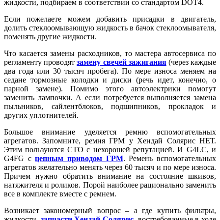
жидкости, подбираем в соответствии со стандартом DOT4.
Если пожелаете можем добавить присадки в двигатель,
долить стеклоомывающую жидкость в бачок стеклоомывателя,
поменять другие жидкости.
Что касается замены расходников, то мастера автосервиса по
регламенту проводят
замену свечей зажигания
(через каждые
два года или 30 тысяч пробега). По мере износа меняем на
седане тормозные колодки и диски (речь идет, конечно, о
парной замене). Помимо этого автоэлектрики помогут
заменить лампочки. А если потребуется выполняется замена
пыльников, сайлентблоков, подшипников, прокладок и
других уплотнителей.
Большое внимание уделяется ремню вспомогательных
агрегатов. Запомните, ремня ГРМ у Хендай Солярис НЕТ.
Этим пользуются СТО с нехорошей репутацией. И G4LC, и
G4FG с
цепным приводом ГРМ
. Ремень вспомогательных
агрегатов желательно менять через 60 тысяч и по мере износа.
Причем нужно обратить внимание на состояние шкивов,
натяжителя и роликов. Порой наиболее рационально заменить
все в комплекте вместе с ремнем.
Возникает закономерный вопрос – а где купить фильтры,
жидкости,
запчасти Хендай Солярис
, востребованные в ходе