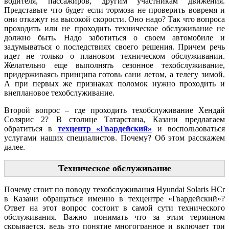
водителя, пассажиров, другим участникам движения.
Представьте что будет если тормоза не проверить вовремя и
они откажут на высокой скорости. Оно надо? Так что вопроса
проходить или не проходить техническое обслуживание не
должно быть. Надо заботиться о своем автомобиле и
задумываться о последствиях своего решения. Причем речь
идет не только о плановом техническом обслуживании.
Желательно еще выполнять сезонное техобслуживание,
придерживаясь принципа готовь сани летом, а телегу зимой.
А при первых же признаках поломок нужно проходить и
внеплановое техобслуживание.
Второй вопрос – где проходить техобслуживание Хендай
Солярис 2? В столице Татарстана, Казани предлагаем
обратиться в
техцентр «Гвардейский»
и воспользоваться
услугами наших специалистов. Почему? Об этом расскажем
далее.
Техническое обслуживание
Почему стоит по поводу техобслуживания Hyundai Solaris HCr
в Казани обращаться именно в техцентре «Гвардейский»?
Ответ на этот вопрос состоит в самой сути технического
обслуживания. Важно понимать что за этим термином
скрывается, ведь это понятие многогранное и включает три