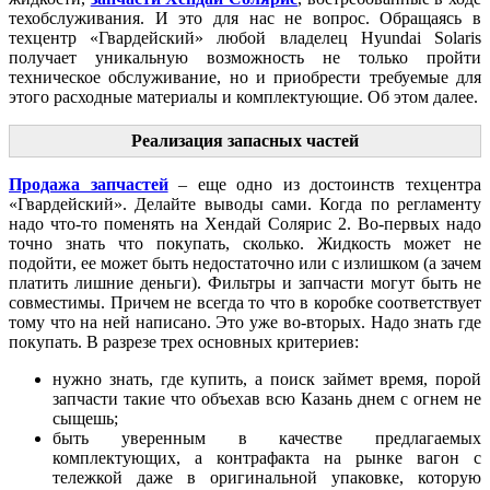
техобслуживания. И это для нас не вопрос. Обращаясь в
техцентр «Гвардейский» любой владелец Hyundai Solaris
получает уникальную возможность не только пройти
техническое обслуживание, но и приобрести требуемые для
этого расходные материалы и комплектующие. Об этом далее.
Реализация запасных частей
Продажа запчастей
– еще одно из достоинств техцентра
«Гвардейский». Делайте выводы сами. Когда по регламенту
надо что-то поменять на Хендай Солярис 2. Во-первых надо
точно знать что покупать, сколько. Жидкость может не
подойти, ее может быть недостаточно или с излишком (а зачем
платить лишние деньги). Фильтры и запчасти могут быть не
совместимы. Причем не всегда то что в коробке соответствует
тому что на ней написано. Это уже во-вторых. Надо знать где
покупать. В разрезе трех основных критериев:
нужно знать, где купить, а поиск займет время, порой
запчасти такие что объехав всю Казань днем с огнем не
сыщешь;
быть уверенным в качестве предлагаемых
комплектующих, а контрафакта на рынке вагон с
тележкой даже в оригинальной упаковке, которую