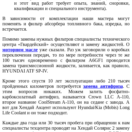
и этот вид работ требует опыта, знаний, сноровки,
квалификации и специального инструмента).
В зависимости от комплектации наши мастера могут
поменять и фильтр абсорбера топливного бака, изредка, но
встречается.
Помимо замены нужных фильтров специалисты технического
центра «Гвардейский» осуществляют и замену жидкостей. О
моторном масле
уже сказали. Раз уж заговорили о коробках
переключения передач, то по мере потребности через те же
100 тысяч одновременно с фильтром A6GF1 проводится
замена трансмиссионной жидкости, заливается, как правило,
HYUNDAI ATF SP-IV.
Кроме этого спустя 10 лет эксплуатации либо 210 тысяч
пройденных километров потребуется
замена антифриза
. С
этим вопросов никаких. Можем залить фосфатно-
карбоксилатный антифриз, называется Crown LLC A-110,
второе название CoolStream A-110, он на седане с завода. А
вот для Хендай Акцент используют Hyundai/Kia (Mobis) Long
Life Coolant и он тоже подходит.
Каждые два года или 30 тысяч пробега при обращении к нам
специалисты техцентра проводят на Хендай Солярис 2 замену