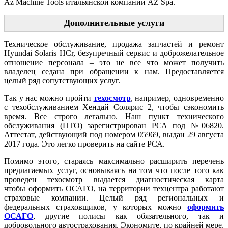
Az Machine Tools итальянской компании AZ Spa.
Дополнительные услуги
Техническое обслуживание, продажа запчастей и ремонт
Hyundai Solaris HCr, безупречный сервис и доброжелательное
отношение персонала – это не все что может получить
владелец седана при обращении к нам. Предоставляется
целый ряд сопутствующих услуг.
Так у нас можно пройти
техосмотр
, например, одновременно
с техобслуживанием Хендай Солярис 2, чтобы сэкономить
время. Все строго легально. Наш пункт технического
обслуживания (ПТО) зарегистрирован РСА под №06820.
Аттестат, действующий под номером 05969, выдан 29 августа
2017 года. Это легко проверить на сайте РСА.
Помимо этого, стараясь максимально расширить перечень
предлагаемых услуг, основываясь на том что после того как
проведен техосмотр выдается диагностическая карта
чтобы оформить ОСАГО, на территории техцентра работают
страховые компании. Целый ряд региональных и
федеральных страховщиков, у которых можно
оформить
ОСАГО
, другие полисы как обязательного, так и
добровольного автострахования. Экономите, по крайней мере,