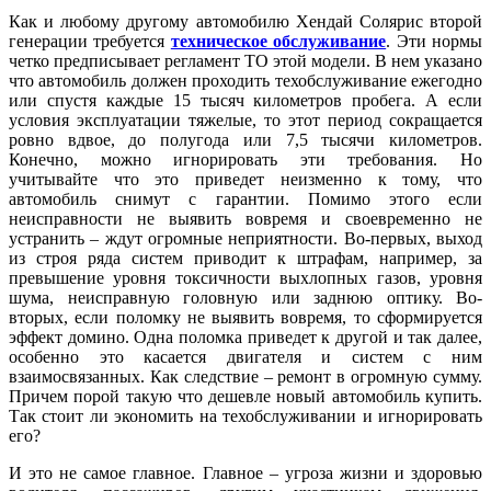
Как и любому другому автомобилю Хендай Солярис второй
генерации требуется
техническое обслуживание
. Эти нормы
четко предписывает регламент ТО этой модели. В нем указано
что автомобиль должен проходить техобслуживание ежегодно
или спустя каждые 15 тысяч километров пробега. А если
условия эксплуатации тяжелые, то этот период сокращается
ровно вдвое, до полугода или 7,5 тысячи километров.
Конечно, можно игнорировать эти требования. Но
учитывайте что это приведет неизменно к тому, что
автомобиль снимут с гарантии. Помимо этого если
неисправности не выявить вовремя и своевременно не
устранить – ждут огромные неприятности. Во-первых, выход
из строя ряда систем приводит к штрафам, например, за
превышение уровня токсичности выхлопных газов, уровня
шума, неисправную головную или заднюю оптику. Во-
вторых, если поломку не выявить вовремя, то сформируется
эффект домино. Одна поломка приведет к другой и так далее,
особенно это касается двигателя и систем с ним
взаимосвязанных. Как следствие – ремонт в огромную сумму.
Причем порой такую что дешевле новый автомобиль купить.
Так стоит ли экономить на техобслуживании и игнорировать
его?
И это не самое главное. Главное – угроза жизни и здоровью