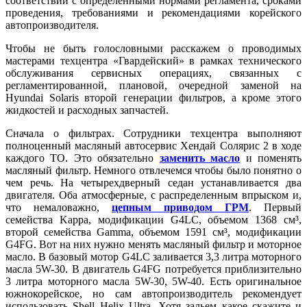
соответствии с определенными нормами регламента, сроками
проведения, требованиями и рекомендациями корейского
автопроизводителя.
Чтобы не быть голословными расскажем о проводимых
мастерами техцентра «Гвардейский» в рамках технического
обслуживания сервисных операциях, связанных с
регламентированной, плановой, очередной заменой на
Hyundai Solaris второй генерации фильтров, а кроме этого
жидкостей и расходных запчастей.
Сначала о фильтрах. Сотрудники техцентра выполняют
полноценный масляный автосервис Хендай Солярис 2 в ходе
каждого ТО. Это обязательно
заменить масло
и поменять
масляный фильтр. Немного отвлечемся чтобы было понятно о
чем речь. На четырехдверный седан устанавливается два
двигателя. Оба атмосферные, с распределенным впрыском и,
что немаловажно,
цепным приводом ГРМ
. Первый
семейства Kappa, модификации G4LC, объемом 1368 см³,
второй семейства Gamma, объемом 1591 см³, модификации
G4FG. Вот на них нужно менять масляный фильтр и моторное
масло. В базовый мотор G4LC заливается 3,3 литра моторного
масла 5W-30. В двигатель G4FG потребуется приблизительно
3 литра моторного масла 5W-30, 5W-40. Есть оригинальное
южнокорейское, но сам автопроизводитель рекомендует
использовать Shell Helix Ultra. Хотя зальем какое скажите и