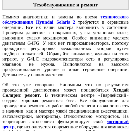
Техобслуживание и ремонт
Помимо диагностики и замены во время
технического
обслуживания Hyundai Solaris 2
требуются и сервисные
операции. Все их наши мастера выполнить в состоянии.
Проверим давление в покрышках, углы установки колес,
выполним смазку механизмов. Особое внимание уделяем
двигателям G4FG. У них нет гидрокомпенсаторов, поэтому
проводится регулировка межклапанных зазоров путем
подбора толкателей. Обращайте внимание, жулики на этом
играют, у G4LC гидрокомпенсаторы есть и регулировка
клапанов не нужна. Выполняются на высоком
профессиональном уровне и иные сервисные операции.
Детальнее – у наших мастеров.
Об это уже говорили. Напомним что по результатам
проведенной диагностики может понадобиться
Хендай
Солярис ремонт
. В техническом центре «Гвардейский»
создана хорошая ремонтная база. Все оборудование для
проведения ремонтных работ любой степени сложности есть
в наличии, как и мастера узкой специализации (жестянщики,
автоэлектрики, мотористы). Относительно мотористов. На
территории автосервиса функционирует свой
моторный
центр
, где используется современное оборудования комплекса