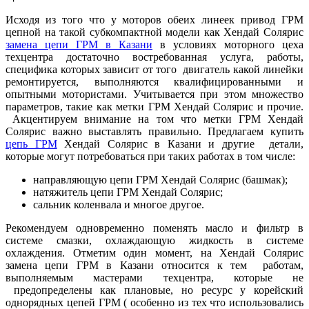
Исходя из того что у моторов обеих линеек привод ГРМ
цепной на такой субкомпактной модели как Хендай Солярис
замена цепи ГРМ в Казани
в условиях моторного цеха
техцентра достаточно востребованная услуга, работы,
специфика которых зависит от того двигатель какой линейки
ремонтируется, выполняются квалифицированными и
опытными мотористами. Учитывается при этом множество
параметров, такие как метки ГРМ Хендай Солярис и прочие.
Акцентируем внимание на том что метки ГРМ Хендай
Солярис важно выставлять правильно. Предлагаем купить
цепь ГРМ
Хендай Солярис в Казани и другие детали,
которые могут потребоваться при таких работах в том числе:
направляющую цепи ГРМ Хендай Солярис (башмак);
натяжитель цепи ГРМ Хендай Солярис;
сальник коленвала и многое другое.
Рекомендуем одновременно поменять масло и фильтр в
системе смазки, охлаждающую жидкость в системе
охлаждения. Отметим один момент, на Хендай Солярис
замена цепи ГРМ в Казани относится к тем работам,
выполняемым мастерами техцентра, которые не
предопределены как плановые, но ресурс у корейский
однорядных цепей ГРМ ( особенно из тех что использовались