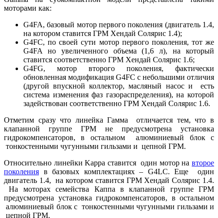
моторами как:
G4FA, базовый мотор первого поколения (двигатель 1.4,
на котором ставится ГРМ Хендай Солярис 1.4);
G4FC, по своей сути мотор первого поколения, тот же
G4FA но увеличенного объема (1,6 л), на который
ставится соответственно ГРМ Хендай Солярис 1.6;
G4FG, мотор второго поколения, фактически
обновленная модификация G4FC с небольшими отличия
(другой впускной коллектор, масляный насос и есть
система изменения фаз газораспределения), на которой
задействован соответственно ГРМ Хендай Солярис 1.6.
Отметим сразу что линейка Гамма отличается тем, что в
клапанной группе ГРМ не предусмотрена установка
гидрокомпенсаторов, в остальном алюминиевый блок с
тонкостенными чугунными гильзами и цепной ГРМ.
Относительно линейки Kappa ставится один мотор на
второе
поколения
в базовых комплектациях – G4LC. Еще один
двигатель 1.4, на котором ставится ГРМ Хендай Солярис 1.4.
На моторах семейства Каппа в клапанной группе ГРМ
предусмотрена установка гидрокомпенсаторов, в остальном
алюминиевый блок с тонкостенными чугунными гильзами и
цепной ГРМ.