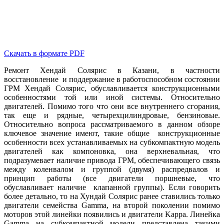
Скачать в формате PDF
Ремонт Хендай Солярис в Казани, в частности
восстановление и поддержание в работоспособном состоянии
ГРМ Хендай Солярис, обуславливается конструкционными
особенностями той или иной системы. Относительно
двигателей. Помимо того что они все внутреннего сгорания,
так еще и рядные, четырехцилиндровые, бензиновые.
Относительно вопроса рассматриваемого в данном обзоре
ключевое значение имеют, такие общие конструкционные
особенности всех устанавливаемых на субкомпактную модель
двигателей как компоновка, она верхневальная, что
подразумевает наличие привода ГРМ, обеспечивающего связь
между коленвалом и группой (двумя) распредвалов и
принцип работы (все двигатели поршневые, что
обуславливает наличие клапанной группы). Если говорить
более детально, то на Хундай Солярис ранее ставились только
двигатели семейства Gamma, на второй поколении помимо
моторов этой линейки появились и двигатели Kappa. Линейка
Gamma на субкомпактной модели представлена такими