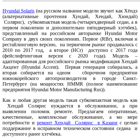
Hyundai Solaris
(на русском название модели звучит как Хёндэ
(альтернативные прочтения Хундай, Хендай, Хюндай)
Солярис), субкомпактная модель (четырехдверный седан, а в
первом поколении и дополнительно пятидверный хэтчбек),
представленный на российском авторынке Hyundai Motor
Company в двух своих поколениях. Первое (RBr), включая и
рестайлинговую версию, на первичном рынке продавалось с
2010 по 2017 год, а второе (HCr) доступно с 2017 года
(фейслифтинговая версия с 2020 года). Модель –
адаптированная для российского рынка модификация Хендай
Акцент (Hyundai Accent). Первая генерация собиралась, а
вторая собирается на одном сборочном предприятии
южнокорейского автопроизводителя в городе Санкт-
Петербурге (на мощностях HMMR (полное наименование
предприятия Hyundai Motor Manufacturing Rus)).
Как и любая другая модель такая субкомпактная модель как
Хендай Солярис нуждается в обслуживании, а при
выявлении поломок ремонте. Предлагаем оперативные,
качественные, комплексные обслуживание, а мо мере
потребности и
ремонт Хендай Солярис в Казани
с целью
поддержание в исправном техническом состоянии седана и
доступного ранее хэтчбека.