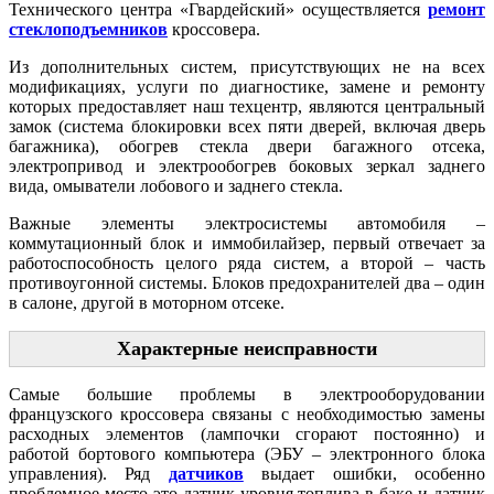
Технического центра «Гвардейский» осуществляется
ремонт
стеклоподъемников
кроссовера.
Из дополнительных систем, присутствующих не на всех
модификациях, услуги по диагностике, замене и ремонту
которых предоставляет наш техцентр, являются центральный
замок (система блокировки всех пяти дверей, включая дверь
багажника), обогрев стекла двери багажного отсека,
электропривод и электрообогрев боковых зеркал заднего
вида, омыватели лобового и заднего стекла.
Важные элементы электросистемы автомобиля –
коммутационный блок и иммобилайзер, первый отвечает за
работоспособность целого ряда систем, а второй – часть
противоугонной системы. Блоков предохранителей два – один
в салоне, другой в моторном отсеке.
Характерные неисправности
Самые большие проблемы в электрооборудовании
французского кроссовера связаны с необходимостью замены
расходных элементов (лампочки сгорают постоянно) и
работой бортового компьютера (ЭБУ – электронного блока
управления). Ряд
датчиков
выдает ошибки, особенно
проблемное место это датчик уровня топлива в баке и датчик