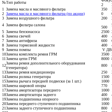
Фоку
№
Тип работы
2
1
Замена масла и масляного фильтра
350
2
Замена масла и масляного фильтра (по акции)
0
3
Замена воздушного фильтра
200
4
Замена фильтра салона
500
5
Замена бензонасоса
2500
6
Замена свечей
400
7
Замена антифриза
600
8
Замена тормозной жидкости
400
9
Замена помпы
V ДВС 
10
Замена комплекта ремня ГРМ
3500
11
Замена цепи ГРМ
8000
Замена ремня дополнительного оборудования
12
800
(генератора)
13
Замена ремня кондиционера
250
14
Замена ролика генератора
1500
15
Замена рычага передней подвески (за 1 шт.)
1000
16
Замена шаровой опоры
770
17
Замена амортизатора переднего
1000
18
Замена амортизатора заднего
400
19
Замена подшипника опорного
1000
20
Замена переднего ступичного подшипника
1000
21
Замена заднего ступичного подшипника
800