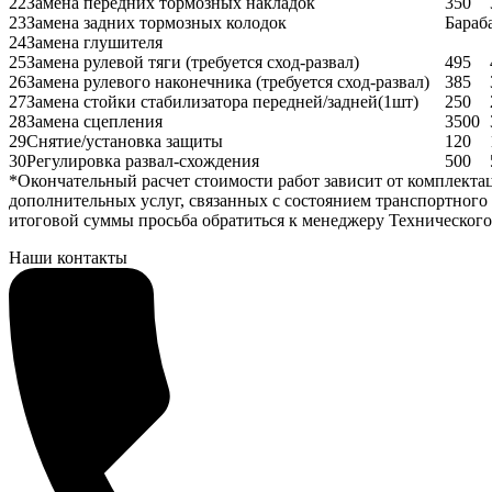
22
Замена передних тормозных накладок
350
23
Замена задних тормозных колодок
Бараб
24
Замена глушителя
25
Замена рулевой тяги (требуется сход-развал)
495
26
Замена рулевого наконечника (требуется сход-развал)
385
27
Замена стойки стабилизатора передней/задней(1шт)
250
28
Замена сцепления
3500
29
Снятие/установка защиты
120
30
Регулировка развал-схождения
500
*Окончательный расчет стоимости работ зависит от комплект
дополнительных услуг, связанных с состоянием транспортного 
итоговой суммы просьба обратиться к менеджеру Технического
Наши контакты