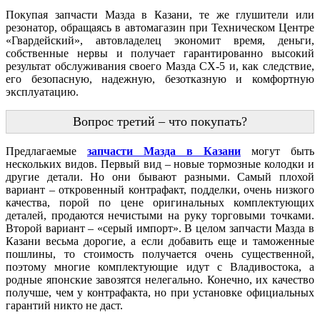
Покупая запчасти Мазда в Казани, те же глушители или
резонатор, обращаясь в автомагазин при Техническом Центре
«Гвардейский», автовладелец экономит время, деньги,
собственные нервы и получает гарантированно высокий
результат обслуживания своего Мазда CX-5 и, как следствие,
его безопасную, надежную, безотказную и комфортную
эксплуатацию.
Вопрос третий – что покупать?
Предлагаемые
запчасти Мазда в Казани
могут быть
нескольких видов. Первый вид – новые тормозные колодки и
другие детали. Но они бывают разными. Самый плохой
вариант – откровенный контрафакт, подделки, очень низкого
качества, порой по цене оригинальных комплектующих
деталей, продаются нечистыми на руку торговыми точками.
Второй вариант – «серый импорт». В целом запчасти Мазда в
Казани весьма дорогие, а если добавить еще и таможенные
пошлины, то стоимость получается очень существенной,
поэтому многие комплектующие идут с Владивостока, а
родные японские завозятся нелегально. Конечно, их качество
получше, чем у контрафакта, но при установке официальных
гарантий никто не даст.