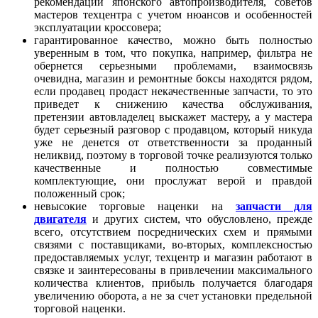
рекомендаций японского автопроизводителя, советов
мастеров техцентра с учетом нюансов и особенностей
эксплуатации кроссовера;
гарантированное качество, можно быть полностью
уверенным в том, что покупка, например, фильтра не
обернется серьезными проблемами, взаимосвязь
очевидна, магазин и ремонтные боксы находятся рядом,
если продавец продаст некачественные запчасти, то это
приведет к снижению качества обслуживания,
претензии автовладелец выскажет мастеру, а у мастера
будет серьезный разговор с продавцом, который никуда
уже не денется от ответственности за проданный
неликвид, поэтому в торговой точке реализуются только
качественные и полностью совместимые
комплектующие, они прослужат верой и правдой
положенный срок;
невысокие торговые наценки на
запчасти для
двигателя
и других систем, что обусловлено, прежде
всего, отсутствием посреднических схем и прямыми
связями с поставщиками, во-вторых, комплексностью
предоставляемых услуг, техцентр и магазин работают в
связке и заинтересованы в привлечении максимального
количества клиентов, прибыль получается благодаря
увеличению оборота, а не за счет установки предельной
торговой наценки.