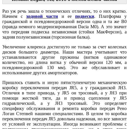
Раз уж речь зашла о технических отличиях, то о них кратко.
Начнем с
ходовой части
и ее
подвески
. Платформа у
гражданской и псевдовнедорожной версии одна и та же B0
(правда немного модернизированная Dacia M0). А это значит
что передняя подвеска независимая (стойки МакФерсон), а
задняя полунезависимая (торсионная балка).
Увеличение клиренса достигнуто не только за счет колесных
дисков большего диаметра. Наши мастера учитывают что
устанавливаются другие пружины (витков одинаковое
количество, но длина витка у обычной версии 120 мм, а
псевдовнедорожной 130 мм). Это же обуславливает и
использование других амортизаторов.
Пришлось ставить и иную пятиступенчатую механическую
коробку переключения передач JR5, а у гражданской JH3.
Отличия в типе привода, у JR5 он тросовый, а у JH3 при
помощи жесткой тяги, да и привод сцепления у JR5
гидравлический, а у JH3 тросовый. Это определяет
специфику обслуживания и ремонта коробки передач Рено
Логан Степвей нашими специалистами. В целом то коробка
переключения передач JR5 довольна надежная, но все зависит
от условий ее эксплуатации. Иногда возникают проблемы с