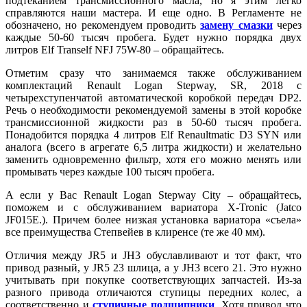
подтеканием трансмиссионного масла, но я этим легко
справляются наши мастера. И еще одно. В Регламенте не
обозначено, но рекомендуем проводить
замену смазки
через
каждые 50-60 тысяч пробега. Будет нужно порядка двух
литров Elf Tranself NFJ 75W-80 – обращайтесь.
Отметим сразу что занимаемся также обслуживанием
комплектаций Renault Logan Stepway, SR, 2018 с
четырехступенчатой автоматической коробкой передач DP2.
Речь о необходимости рекомендуемой замены в этой коробке
трансмиссионной жидкости раз в 50-60 тысяч пробега.
Понадобится порядка 4 литров Elf Renaultmatic D3 SYN или
аналога (всего в агрегате 6,5 литра жидкости) и желательно
заменить одновременно фильтр, хотя его можно менять или
промывать через каждые 100 тысяч пробега.
А если у Вас Renault Logan Stepway City – обращайтесь,
поможем и с обслуживанием вариатора X-Tronic (Jatco
JF015E.). Причем более низкая установка вариатора «съела»
все преимущества Степвейев в клиренсе (те же 40 мм).
Отличия между JR5 и JH3 обуславливают и тот факт, что
привод разный, у JR5 23 шлица, а у JH3 всего 21. Это нужно
учитывать при покупке соответствующих запчастей. Из-за
разного привода отличаются ступицы передних колес, а
соответственно и
ступичные подшипники
. Хотя привод что