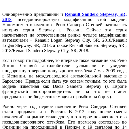
Одновременно представили и
Renault Sandero Stepway, SR,
2018
, псевдовнедорожную модификацию этой модели.
Напомним что именно с Рено Сандеро Степвей начиналась
история серии Stepway в России. Сейчас эта серия
насчитывает на отечественном рынке четыре модификации
автомобилей – Renault Logan Stepway City, SR, 2018/Renault
Logan Stepway, SR, 2018, а также Renault Sandero Stepway, SR ,
2018/Renault Sandero Stepway City, SR, 2018.
Если говорить подробнее, то впервые такое название как Рено
Логан Степвей автолюбители услышали и увидели
внедорожную версию популярного хэтчбека 7 мая 2009 года,
в Испании, на международной автомобильной выставке в
Барселоне. Правда если быть уж совсем точным, то это была
модель известная как Dacia Sandero Stepway (в Европе
французский автопроизводитель ни за что не станет
продавать свои бюджетные модели с ромбом на борту).
Ровно через год первое поколение Рено Сандеро Степвей
стали продавать и в России. В 2012 году после смены
поколений на рынке стало доступно второе поколение этого
псевдовнедорожного хэтчбека. Его премьера состоялась во
Франции на проходившей в Париже с 19 сентября по 14