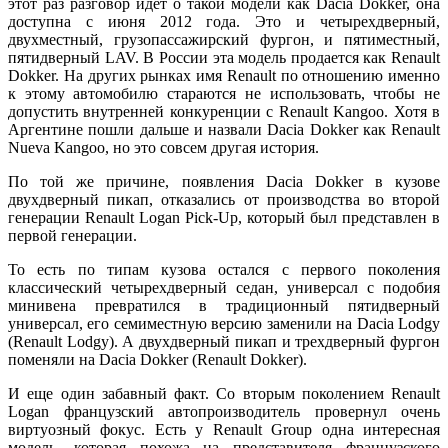
этот раз разговор идет о такой модели как Dacia Dokker, она
доступна с июня 2012 года. Это и четырехдверный,
двухместный, грузопассажирский фургон, и пятиместный,
пятидверный LAV. В России эта модель продается как Renault
Dokker. На других рынках имя Renault по отношению именно
к этому автомобилю стараются не использовать, чтобы не
допустить внутренней конкуренции с Renault Kangoo. Хотя в
Аргентине пошли дальше и назвали Dacia Dokker как Renault
Nueva Kangoo, но это совсем другая история.
По той же причине, появления Dacia Dokker в кузове
двухдверный пикап, отказались от производства во второй
генерации Renault Logan Pick-Up, который был представлен в
первой генерации.
То есть по типам кузова остался с первого поколения
классический четырехдверный седан, универсал с подобия
минивена превратился в традиционный пятидверный
универсал, его семиместную версию заменили на Dacia Lodgy
(Renault Lodgy). А двухдверный пикап и трехдверный фургон
поменяли на Dacia Dokker (Renault Dokker).
И еще один забавный факт. Со вторым поколением Renault
Logan французский автопроизводитель провернул очень
виртуозный фокус. Есть у Renault Group одна интересная
модель, которая похожа на представителя французского