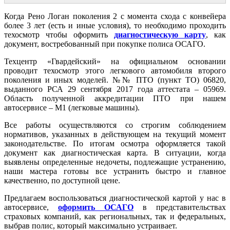
Когда Рено Логан поколения 2 с момента схода с конвейера
более 3 лет (есть и иные условия), то необходимо проходить
техосмотр чтобы оформить
диагностическую карту
, как
документ, востребованный при покупке полиса ОСАГО.
Техцентр «Гвардейский» на официальном основании
проводит техосмотр этого легкового автомобиля второго
поколения и иных моделей. №№ ПТО (пункт ТО) 06820,
выданного РСА 29 сентября 2017 года аттестата – 05969.
Область полученной аккредитации ПТО при нашем
автосервисе – M1 (легковые машины).
Все работы осуществляются со строгим соблюдением
нормативов, указанных в действующем на текущий момент
законодательстве. По итогам осмотра оформляется такой
документ как диагностическая карта. В ситуации, когда
выявлены определенные недочеты, подлежащие устранению,
наши мастера готовы все устранить быстро и главное
качественно, по доступной цене.
Предлагаем воспользоваться диагностической картой у нас в
автосервисе,
оформить ОСАГО
в представительствах
страховых компаний, как региональных, так и федеральных,
выбрав полис, который максимально устраивает.