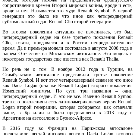
сопротивления времен Второй мировой войны, вроде и есть,
вроде и нет. Называется это чудо Renault Symbol. В первой
генерации это было не что иное как четырехдверный
субкомпактный седан Renault Clio второй генерации.
Во втором поколении ситуация не изменилась, это был
четырехдверный седан на базе третьего поколения Renault
Clio, кстати, продавался и в России непродолжительное
время. Да и премьера модели состоялась в августе 2008 года в
нашем Отечестве на Московском автосалоне. Эта модель в
некоторых государствах еще известна как Renault Thalia.
Но речь не о том. В ноябре 2012 года в Турции, на
Стамбульском автосалоне представили третье поколение
Renault Symbol. И вот этот четырехдверный седан не что иное
как Dacia Logan (она же Renault Logan) второго поколения.
Изменений минимум. По сути три названия – один
четырехдверный седан. И это не все. Именно Renault Symbol
третьего поколения и есть латиноамериканская версия Renault
Logan второй генерации, которая собирается, как отмечали
выше, в Бразилии и была представлена в 2013 году в
Аргентине на автосалоне в Буэнос-Айресе.
В 2016 году во Франции на Парижском автосалоне
представили рестайлинговую версию Dacia Logan второго