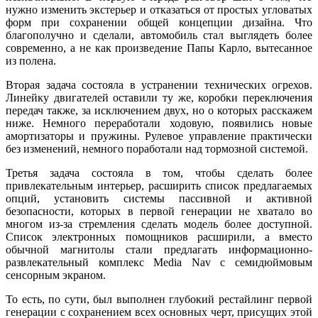
нужно изменить экстерьер и отказаться от простых угловатых
форм при сохранении общей концепции дизайна. Что
благополучно и сделали, автомобиль стал выглядеть более
современно, а не как произведение Папы Карло, вытесанное
из полена.
Вторая задача состояла в устранении технических огрехов.
Линейку двигателей оставили ту же, коробки переключения
передач также, за исключением двух, но о которых расскажем
ниже. Немного переработали ходовую, появились новые
амортизаторы и пружины. Рулевое управление практически
без изменений, немного поработали над тормозной системой.
Третья задача состояла в том, чтобы сделать более
привлекательным интерьер, расширить список предлагаемых
опций, установить системы пассивной и активной
безопасности, которых в первой генерации не хватало во
многом из-за стремления сделать модель более доступной.
Список электронных помощников расширили, а вместо
обычной магнитолы стали предлагать информационно-
развлекательный комплекс Media Nav с семидюймовым
сенсорным экраном.
То есть, по сути, был выполнен глубокий рестайлинг первой
генерации с сохранением всех основных черт, присущих этой