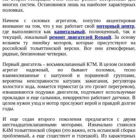
многих систем. Остановимся лишь на наиболее характерных
поломках.
Начнем с силовых агрегатов, попутно акцентировав
внимание на том, что у нас работает свой
моторный центр
,
где выполняются как
капитальный
, полноценный, так и
текущий, локальный
ремонт двигателей Renault
. За основу
возьмем ту линейку моторов, которые присутствуют на
российской тольяттинской версии. Все они атмосферные,
рядные, бензиновые четверки.
Первый двигатель – восьмиклапанный К7М. В целом силовой
агрегат надежный, но бывают поломки, тесно
взаимосвязанные с шатунной и поршневой группами,
вероятны неисправности катушек зажигания, регулятора
холостого хода, ломается термостат (а это грозит перегревом),
изнашиваются подушки двигателя, подтекают используемые
прокладки и еще сальники, некорректно работают датчики. В
целом нужен уход и мотор прослужит верой и правдой долгие
годы.
И еще седан второго поколения предлагается с двумя
шестнадцатиклапанными моторами. Изначально ставился
K4M тольяттинской сборки (это важно, есть испанской сборки
проблемный, а еще существует и турецкой). Из характерных