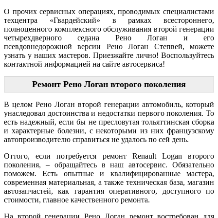
О прочих сервисных операциях, проводимых специалистами
техцентра «Гвардейский» в рамках всестороннего,
полноценного комплексного обслуживания второй генерации
четырехдверного седана Рено Логан и его
псевдовнедорожной версии Рено Логан Степвей, можете
узнать у наших мастеров. Приезжайте лично! Воспользуйтесь
контактной информацией на сайте автосервиса!
Ремонт Рено Логан второго поколения
В целом Рено Логан второй генерации автомобиль, который
унаследовал достоинства и недостатки первого поколения. То
есть надежный, если бы не пресловутая тольяттинская сборка
и характерные болезни, с некоторыми из них французскому
автопроизводителю справиться не удалось по сей день.
Оттого, если потребуется ремонт Renault Logan второго
поколения, – обращайтесь в наш автосервис. Обязательно
поможем. Есть опытные и квалифицированные мастера,
современная материальная, а также техническая база, магазин
автозапчастей, как гарантия оперативного, доступного по
стоимости, главное качественного ремонта.
На второй генерации Рено Логан ремонт востребован для