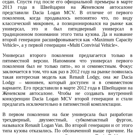
седан. Спустя год после его официальной премьеры в марте
2013 года в Швейцарии на Женевском автосалоне
представили Dacia Logan MCV. В отличие от первого
поколения, когда продавалось непонятно что, по виду
классический микровен, а позиционировался на рынке как
универсал, это и был пятидверный универсал в
традиционном понимании этого типа кузова. Да и название
второй генерации расшифровывается как «Maximum Capacity
Vehicle», а у первой генерации «Multi Convivial Vehicle».
Универсал второго поколения предлагается только в
пятиместной версии. Напомним что универсал первого
поколения был не только пяти-, но и семиместным. Фокус
заключается в том, что как раз в 2012 году на рынке появилась
такая интересная модель как Renault Lodgy, она же Dacia
Lodgy – минивен, который доступен и в семиместном
варианте. Его представили в марте 2012 года в Швейцарии на
Женевском автосалоне. Чтобы не создавать внутренней
конкуренции Dacia Logan MCV второй генерации и стали
предлагать исключительно в пятиместной комплектации.
В первом поколении на базе универсала был разработан
трехдверный, двухместный, субкомпактный фургон,
назывался Renault Logan Van. Во второй генерации и от этого
типа кузова отказались. По обозначенной выше причине. На