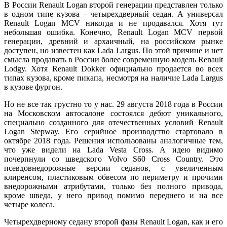
В России Renault Logan второй генерации представлен только
в одном типе кузова – четырехдверный седан. А универсал
Renault Logan MCV никогда и не продавался. Хотя тут
небольшая ошибка. Конечно, Renault Logan MCV первой
генерации, древний и архаичный, на российском рынке
доступен, но известен как Lada Largus. По этой причине и нет
смысла продавать в России более современную модель Renault
Lodgy. Хотя Renault Dokker официально продается во всех
типах кузова, кроме пикапа, несмотря на наличие Lada Largus
в кузове фургон.
Но не все так грустно то у нас. 29 августа 2018 года в России
на Московском автосалоне состоялся дебют уникального,
специально созданного для отечественных условий Renault
Logan Stepway. Его серийное производство стартовало в
октябре 2018 года. Решения использованы аналогичные тем,
что уже видели на Lada Vesta Cross. А идею видимо
почерпнули со шведского Volvo S60 Cross Country. Это
псевдовнедорожные версии седанов, с увеличенным
клиренсом, пластиковым обвесом по периметру и прочими
внедорожными атрибутами, только без полного привода,
кроме шведа, у него привод помимо переднего и на все
четыре колеса.
Четырехдверному седану второй фазы Renault Logan, как и его