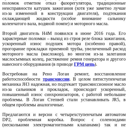
поломок отметим отказ фазорегулятора, традиционные
неисправности катушек зажигания (хотя уже заметно лучше
из-за изменений в конструкции двигателя), подтекания
охлаждающей жидкости (особое внимание сальнику
коленчатого вала, водяной помпе) и моторного масла.
Второй двигатель H4M появился в июне 2016 года. Его
характерные поломки – выход из строя реле блока зажигания,
ускоренный износ подушек мотора (особенно правой),
прогорание прокладки приемной трубы, увеличенный расход
моторного масла (масложор), во многом из-за залегания
маслосъемных колец, растяжение ремня генератора и другого
навесного оборудования (в приводе
ГРМ цепь
).
Востребован на Рено Логан ремонт,
восстановление
работоспособности
трансмиссии
. В целом пятиступенчатая
механика JH3 надежная, но подтекает трансмиссионное масло
из-за сальников и прокладок, происходит ускоренный,
повышенный износ синхронизаторов, с работой небольшие
проблемы. В Логан Степвей стали устанавливать JR5, в
общем проблемы аналогичные.
Предлагаются и версии с четырехступенчатым автоматом
DP2, проблемная коробка. Вопрос с соленоидами
(несколькими электромагнитными клапанами) так и не