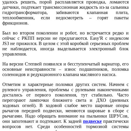
удалось решить, порой расплавляется проводка, ломаются
датчики, подтекает трансмиссионная жидкость из-за сальника
гидротрансформатора, забиваются клапанная плита,
теплообменник, если недосмотреть – горят пакеты
фрикционов.
Был во втором поколении и робот, но встречается редко и
сейчас с РКПП версии не предлагаются. Easy'R с индексом
JS3 не прижился. В целом с этой коробкой серьезных проблем
не наблюдается, иногда выделывается электронный блок
управления.
На версии Степвей появился и бесступенчатый вариатор, его
основные неисправности – износ подшипников, поломка
соленоидов и редукционного клапана масляного насоса.
Отметим и характерные поломки других систем. Начнем с
рулевого управления, проблемы с рулевыми наконечниками
достались от первого поколения, тут стабильно. Часто
перегорают лампочки ближнего света и ДХО (дневных
ходовых огней). В ходовой слабое место шаровые опоры
рычагов передней подвески, меняются шаровые в сборе с
рычагами. Надо обращать внимание на пыльники ШРУСов,
они запотевают и подтекают. К задней
подвеске
практически
вопросов нет. Среди особенностей тормозной системы