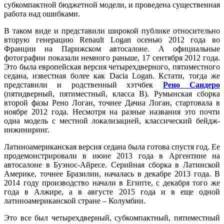
субкомпактной бюджетной модели, и проведена существенная
работа над ошибками.
В таком виде и представили широкой публике относительно
вторую генерацию Renault Logan осенью 2012 года во
Франции на Парижском автосалоне. А официальные
фотографии показали немного раньше, 17 сентября 2012 года.
Это была европейская версия четырехдверного, пятиместного
седана, известная более как Dacia Logan. Кстати, тогда же
представили и родственный хэтчбек
Рено Сандеро
(пятидверный, пятиместный, класса В). Румынская сборка
второй фазы Рено Логан, точнее Дачиа Логан, стартовала в
ноябре 2012 года. Несмотря на разные названия это почти
одна модель с местной локализацией, классический бейдж-
инжиниринг.
Латиноамериканская версия седана была готова спустя год. Ее
продемонстрировали в июне 2013 года в Аргентине на
автосалоне в Буэнос-Айресе. Серийная сборка в Латинской
Америке, точнее Бразилии, началась в декабре 2013 года. В
2014 году производство начали в Египте, с декабря того же
года в Алжире, а в августе 2015 года и в еще одной
латиноамериканской стране – Колумбии.
Это все был четырехдверный, субкомпактный, пятиместный