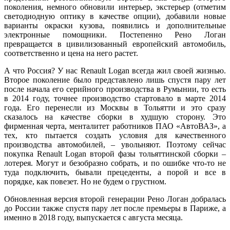
поколения, немного обновили интерьер, экстерьер (отметим
светодиодную оптику в качестве опции), добавили новые
варианты окраски кузова, появились и дополнительные
электронные помощники. Постепенно Рено Логан
превращается в цивилизованный европейский автомобиль,
соответственно и цена на него растет.
А что Россия? У нас Renault Logan всегда жил своей жизнью.
Второе поколение было представлено лишь спустя пару лет
после начала его серийного производства в Румынии, то есть
в 2014 году, точнее производство стартовало в марте 2014
года. Его перенесли из Москвы в Тольятти и это сразу
сказалось на качестве сборки в худшую сторону. Это
фирменная черта, менталитет работников ПАО «АвтоВАЗ», а
тех, кто пытается создать условия для качественного
производства автомобилей, – увольняют. Поэтому сейчас
покупка Renault Logan второй фазы тольяттинской сборки –
лотерея. Могут и безобразно собрать, и по ошибке что-то не
туда подключить, бывали прецеденты, а порой и все в
порядке, как повезет. Но не будем о грустном.
Обновленная версия второй генерации Рено Логан добралась
до России также спустя пару лет после премьеры в Париже, а
именно в 2018 году, выпускается с августа месяца.