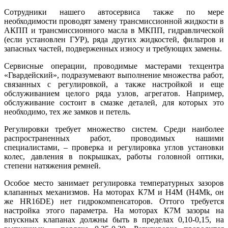
Сотрудники нашего автосервиса также по мере
необходимости проводят замену трансмиссионной жидкости в
АКПП и трансмиссионного масла в МКПП, гидравлической
(если установлен ГУР), ряда других жидкостей, фильтров и
запасных частей, подверженных износу и требующих замены.
Сервисные операции, проводимые мастерами техцентра
«Гвардейский», подразумевают выполнение множества работ,
связанных с регулировкой, а также настройкой и еще
обслуживанием целого ряда узлов, агрегатов. Например,
обслуживание состоит в смазке деталей, для которых это
необходимо, тех же замков и петель.
Регулировки требует множество систем. Среди наиболее
распространенных работ, проводимых нашими
специалистами, – проверка и регулировка углов установки
колес, давления в покрышках, работы головной оптики,
степени натяжения ремней.
Особое место занимает регулировка температурных зазоров
клапанных механизмов. На моторах К7М и H4M (H4Mk, он
же HR16DE) нет гидрокомпенсаторов. Оттого требуется
настройка этого параметра. На моторах К7М зазоры на
впускных клапанах должны быть в пределах 0,10-0,15, на