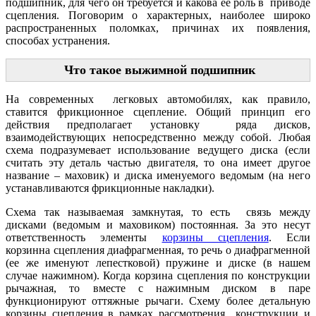
подшипник, для чего он требуется и какова ее роль в приводе
сцепления. Поговорим о характерных, наиболее широко
распространенных поломках, причинах их появления,
способах устранения.
Что такое выжимной подшипник
На современных легковых автомобилях, как правило,
ставится фрикционное сцепление. Общий принцип его
действия предполагает установку ряда дисков,
взаимодействующих непосредственно между собой. Любая
схема подразумевает использование ведущего диска (если
считать эту деталь частью двигателя, то она имеет другое
название – маховик) и диска именуемого ведомым (на него
устанавливаются фрикционные накладки).
Схема так называемая замкнутая, то есть связь между
дисками (ведомым и маховиком) постоянная. За это несут
ответственность элементы
корзины сцепления
. Если
корзинна сцепления диафрагменная, то речь о диафрагменной
(ее же именуют лепестковой) пружине и диске (в нашем
случае нажимном). Когда корзина сцепления по конструкции
рычажная, то вместе с нажимным диском в паре
функционируют оттяжные рычаги. Схему более детальную
корзины сцепления в рамках рассмотрения конструкции и