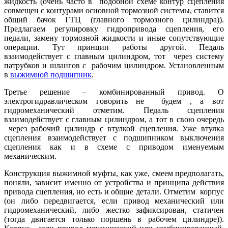
жидкость (очень часто в подобной схеме контур сцепления
совмещен с контурами основной тормозной системы, ставится
общий бачок ГТЦ (главного тормозного цилиндра)).
Предлагаем регулировку гидропривода сцепления, его
педали, замену тормозной жидкости и иные сопутствующие
операции. Тут принцип работы другой. Педаль
взаимодействует с главным цилиндром, тот через систему
патрубков и шлангов с рабочим цилиндром. Установленным
в
выжимной подшипник
.
Третье решение – комбинированный привод. О
электрогидравлическом говорить не будем , а вот
гидромеханический отметим. Педаль сцепления
взаимодействует с главным цилиндром, а тот в свою очередь
через рабочий цилиндр с втулкой сцепления. Уже втулка
сцепления взаимодействует с подшипником выключения
сцепления как и в схеме с приводом именуемым
механическим.
Конструкция выжимной муфты, как уже, смеем предполагать,
поняли, зависит именно от устройства и принципа действия
привода сцепления, но есть и общие детали. Отметим корпус
(он либо передвигается, если привод механический или
гидромеханический, либо жестко зафиксирован, статичен
(тогда двигается только поршень в рабочем цилиндре)).