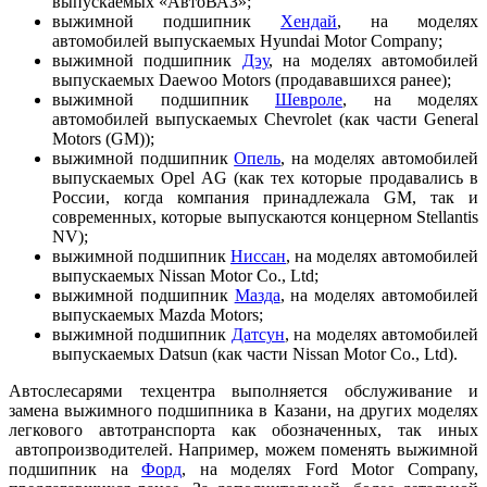
выпускаемых «АвтоВАЗ»;
выжимной подшипник
Хендай
, на моделях
автомобилей выпускаемых Hyundai Motor Company;
выжимной подшипник
Дэу
, на моделях автомобилей
выпускаемых Daewoo Motors (продававшихся ранее);
выжимной подшипник
Шевроле
, на моделях
автомобилей выпускаемых Chevrolet (как части General
Motors (GM));
выжимной подшипник
Опель
, на моделях автомобилей
выпускаемых Opel AG (как тех которые продавались в
России, когда компания принадлежала GM, так и
современных, которые выпускаются концерном Stellantis
NV);
выжимной подшипник
Ниссан
, на моделях автомобилей
выпускаемых Nissan Motor Co., Ltd;
выжимной подшипник
Мазда
, на моделях автомобилей
выпускаемых Mazda Motors;
выжимной подшипник
Датсун
, на моделях автомобилей
выпускаемых Datsun (как части Nissan Motor Co., Ltd).
Автослесарями техцентра выполняется обслуживание и
замена выжимного подшипника в Казани, на других моделях
легкового автотранспорта как обозначенных, так иных
автопроизводителей. Например, можем поменять выжимной
подшипник на
Форд
, на моделях Ford Motor Company,