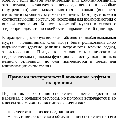
Корпус , если привод механический или комбинированный,
это втулка, вставляемая непосредственно в обойму
(внутреннюю) или может ставиться на кольцо (внешнее),
взаимодействующий с втулкой сцепления. На корпусе имеется
соответствующий выступ, он необходим для взаимодействия с
вилкой сцепления. Корпус выжимной муфты в схемах с
гидроприводом это по своей сути гидравлический цилиндр.
Вторая деталь, которую включает абсолютно любая выжимная
муфта – подшипники. Они могут быть роликовыми либо
шариковыми (другие решения встречаются крайне редко),
закрытого типа. Правда в схемах с механическим и
гидравлическим приводом функциональность у подшипников
немного отличается, но они применяются в целом для
минимизации силы трения.
Признаки неисправностей выжимной муфты и
их причины
Подшипник выключения сцепления – деталь достаточно
надежная, с большим ресурсом, но поломки встречаются и во
многом они связаны с такими явлениями как:
естественный износ подшипников;
отсутствие сервисного обслуживания сцепления или его