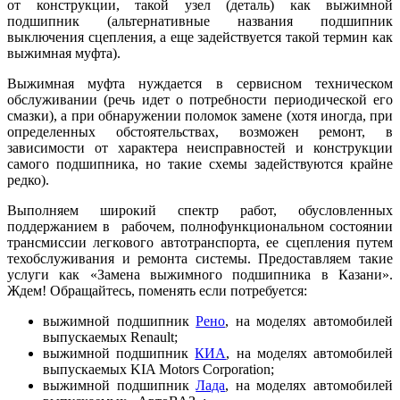
от конструкции, такой узел (деталь) как выжимной
подшипник (альтернативные названия подшипник
выключения сцепления, а еще задействуется такой термин как
выжимная муфта).
Выжимная муфта нуждается в сервисном техническом
обслуживании (речь идет о потребности периодической его
смазки), а при обнаружении поломок замене (хотя иногда, при
определенных обстоятельствах, возможен ремонт, в
зависимости от характера неисправностей и конструкции
самого подшипника, но такие схемы задействуются крайне
редко).
Выполняем широкий спектр работ, обусловленных
поддержанием в рабочем, полнофункциональном состоянии
трансмиссии легкового автотранспорта, ее сцепления путем
техобслуживания и ремонта системы. Предоставляем такие
услуги как «Замена выжимного подшипника в Казани».
Ждем! Обращайтесь, поменять если потребуется:
выжимной подшипник
Рено
, на моделях автомобилей
выпускаемых Renault;
выжимной подшипник
КИА
, на моделях автомобилей
выпускаемых KIA Motors Corporation;
выжимной подшипник
Лада
, на моделях автомобилей