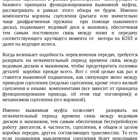
базового принципа функционирования выжимной муфты,
рассматривать в рамках этого обзора не будем. Именно
компоненты корзины сцепления (рычаги или значительно
чаще диафрагменная пружина при помощи нажимного
диска), поджимают ведомый диск к маховику, обеспечивая
тем самым постоянную связь между ними и передачу
соответствующего крутящего момента от мотора на КПП и
далее на ведущие колеса.
Когда возникает надобность переключения передач, требуется
разорвать на незначительный период времени связь между
ведомым диском и маховиком, чтобы предотвратить поломки
деталей коробки прежде всего. Вот с этой целью как раз и
ставится выжимной подшипник, как связующее звено между
приводом сцепления (педалью сцепления, кроме этого вилкой
сцепления и иными компонентами (все зависит от принципа
функционирования привода, об этом еще поговорим)) и
механизмом сцепления (его корзиной).
Именно выжимная муфта позволяет разорвать на
незначительный период времени связь между ведомым
диском и маховиком, тем самым обеспечивая бесперебойную
работу двигателя, в частности, сцепления, в общем и целом
коробки передач, других составляющих трансмиссии. То есть
если подшипник выключения сцепления будет неисправен