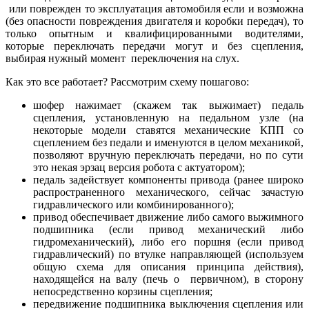
или поврежден то эксплуатация автомобиля если и возможна
(без опасности повреждения двигателя и коробки передач), то
только опытным и квалифицированными водителями,
которые переключать передачи могут и без сцепления,
выбирая нужный момент переключения на слух.
Как это все работает? Рассмотрим схему пошагово:
шофер нажимает (скажем так выжимает) педаль
сцепления, установленную на педальном узле (на
некоторые модели ставятся механические КПП со
сцеплением без педали и именуются в целом механикой,
позволяют вручную переключать передачи, но по сути
это некая эрзац версия робота с актуатором);
педаль задействует компоненты привода (ранее широко
распространенного механического, сейчас зачастую
гидравлического или комбинированного);
привод обеспечивает движение либо самого выжимного
подшипника (если привод механический либо
гидромеханический), либо его поршня (если привод
гидравлический) по втулке направляющей (используем
общую схема для описания принципа действия),
находящейся на валу (печь о первичном), в сторону
непосредственно корзины сцепления;
передвижение подшипника выключения сцепления или