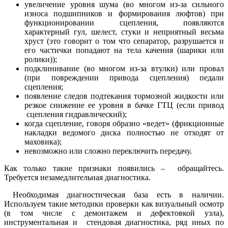
увеличение уровня шума (во многом из-за сильного
износа подшипников и формирования люфтов) при
функционировании сцепления, появляются
характерный гул, шелест, стуки и неприятный весьма
хруст (это говорит о том что сепаратор, разрушается и
его частички попадают на тела качения (шарики или
ролики));
подклинивание (во многом из-за втулки) или провал
(при повреждении привода сцепления) педали
сцепления;
появление следов подтекания тормозной жидкости или
резкое снижение ее уровня в бачке ГТЦ (если привод
сцепления гидравлический);
когда сцепление, говоря образно «ведет» (фрикционные
накладки ведомого диска полностью не отходят от
маховика);
невозможно или сложно переключить передачу.
Как только такие признаки появились – обращайтесь.
Требуется незамедлительная диагностика.
Необходимая диагностическая база есть в наличии.
Используем такие методики проверки как визуальный осмотр
(в том числе с демонтажем и дефектовкой узла),
инструментальная и стендовая диагностика, ряд иных по