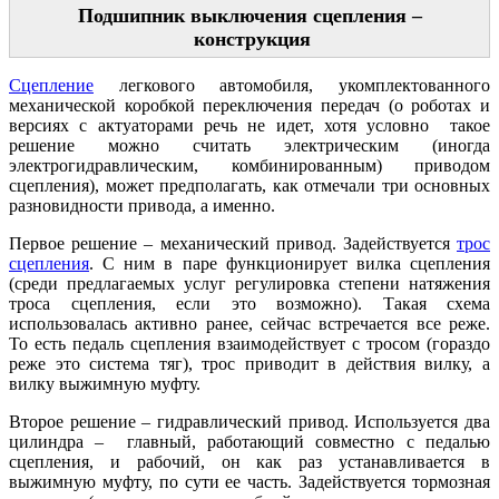
Подшипник выключения сцепления –
конструкция
Сцепление
легкового автомобиля, укомплектованного
механической коробкой переключения передач (о роботах и
версиях с актуаторами речь не идет, хотя условно такое
решение можно считать электрическим (иногда
электрогидравлическим, комбинированным) приводом
сцепления), может предполагать, как отмечали три основных
разновидности привода, а именно.
Первое решение – механический привод. Задействуется
трос
сцепления
. С ним в паре функционирует вилка сцепления
(среди предлагаемых услуг регулировка степени натяжения
троса сцепления, если это возможно). Такая схема
использовалась активно ранее, сейчас встречается все реже.
То есть педаль сцепления взаимодействует с тросом (гораздо
реже это система тяг), трос приводит в действия вилку, а
вилку выжимную муфту.
Второе решение – гидравлический привод. Используется два
цилиндра – главный, работающий совместно с педалью
сцепления, и рабочий, он как раз устанавливается в
выжимную муфту, по сути ее часть. Задействуется тормозная