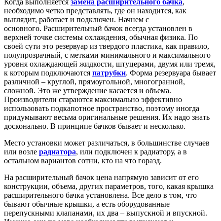
Когда выполняется
замена расширительного бачка
,
необходимо четко представлять, где он находится,
как
выглядит,
работает и подключен. Начнем с
основного. Расширительный бачок всегда установлен в
верхней точке системы охлаждения, обычная физика. По
своей сути это резервуар из твердого пластика, как правило,
полупрозрачный, с метками минимального и максимального
уровня охлаждающей жидкости, штуцерами,
двумя или тремя,
к которым подключаются
патрубки
. Форма резервуара бывает
различной – круглой, прямоугольной, многогранной,
сложной. Это же утверждение касается и
объема.
Производители стараются максимально эффективно
использовать подкапотное пространство, поэтому иногда
придумывают весьма оригинальные решения. Их надо знать
досконально.
В принципе бачков бывает и несколько.
Место установки может различаться, в большинстве случаев
или возле
радиатора
, или подключен к радиатору, а в
остальном вариантов сотни, кто на что горазд.
На расширительный бачок цена напрямую зависит от его
конструкции, объема, других параметров, того, какая крышка
расширительного бачка установлена. Все дело в том, что
бывают обычные крышки, а есть оборудованные
перепускными клапанами, их два – выпускной и впускной.