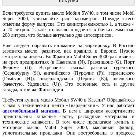
покупка
Если требуется купить масло Мобил 5W40, в том числе Mobil
Super 3000, учитывайте ряд параметров. Прежде всего
отметим форму выпуска. Это канистры емкостью 1, а также 4
и 20 литров. Также это масло продается в бочках емкостью
208 литров, что больше актуально для автосервисов.
Еще следует обращать внимание на маркировку. В Россию
завозится масло, разлитое, как правило, в Европе. Нужно
смотреть на индекс. Во Франции Mobil Super 3000 разливается
на трех предприятиях (в Наантали (N), Гравеншоне (G), Порт
Жероме (J)). Встречается смазка разлива турецкого
(Сервибурну (S)), английского (Пурфлит (P)), германского
(Гамбург (H)), нидерландского (Пернис (E)), шведского
(зачастую, Уддевалла (U)). Это основные, есть и другие
заводы, в той же Финляндии.
Требуется купить масло Мобил 5W40 в Казани? Обращайтесь
к нам в технический центр «Гвардейский». У нас работает
автомобильный магазин
. В нем в широком ассортименте
представлены запасные части, расходные материалы и
технические жидкости. В том числе предлагаем купить и
моторное масло Mobil Super 3000, масляный фильтр,
уплотнительные прокладки. Они востребованы в процессе