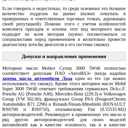
Если говорить о недостатках, то среди основных это большое
количество подделок на рынке (нужно покупать в
проверенных и ответственных торговых точках, дорожащих
своей репутацией). Помимо этого с учетом особенностей
комплекта присадок и основы этот вид моторного масла
подходит не всем моторам (нужно посоветоваться со
специалистами перед применением и желательно провести
диагностику хотя бы двигателя и его системы смазки).
Допуски и направления применения
Моторное масло Мобил Супер 3000 5W40 полностью
соответствует допускам ПАО «АвтоВАЗ» (когда надобна
замена масла автомобили Лада
одни из тех где можно
использовать эту смазку). Кроме этого моторное масло Mobil
Super 3000 5W40 отвечает требованиям германских Dr.h.c.F.
Porsche AG (Porsche A40), Mercedes-Benz (229.3) и Volkswagen
Group (VW 502.00), французских Group PSA (Peugeot/Citroën
Automobiles B71 2296) и Renault-Nissan-Mitsubishi (RENAULT
RN0700 и RN0710), итальянскому Fiat (9.55535-M2)
автопроизводителей. Рекомендует к применению это масло и
ряд других автопроизводителей для своих моделей
автомобилей как в качестве основного, так и в качестве