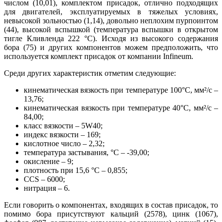
числом (10,01), комплектом присадок, отлично подходящих
для двигателей, эксплуатируемых в тяжелых условиях,
невысокой зольностью (1,14), довольно неплохим пурпоинтом
(44), высокой вспышкой (температура вспышки в открытом
тигле Кливленда 222 °С). Исходя из высокого содержания
бора (75) и других компонентов можем предположить, что
используется комплект присадок от компании Infineum.
Среди других характеристик отметим следующие:
кинематическая вязкость при температуре 100°С, мм²/с –
13,76;
кинематическая вязкость при температуре 40°С, мм²/с –
84,00;
класс вязкости – 5W40;
индекс вязкости – 169;
кислотное число – 2,32;
температура застывания, °С – -39,00;
окисление – 9;
плотность при 15,6 °С – 0,855;
CCS – 6000;
нитрация – 6.
Если говорить о компонентах, входящих в состав присадок, то
помимо бора присутствуют кальций (2578), цинк (1067),