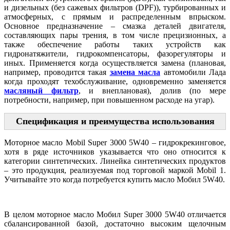
и дизельных (без сажевых фильтров (DPF)), турбированных и
атмосферных, с прямым и распределенным впрыском.
Основное предназначение – смазка деталей двигателя,
составляющих пары трения, в том числе прецизионных, а
также обеспечение работы таких устройств как
гидронатяжители, гидрокомпенсаторы, фазорегуляторы и
иных. Применяется когда осуществляется замена (плановая,
например, проводится такая
замена масла
автомобили Лада
когда проходят техобслуживание, одновременно заменяется
масляный фильтр
, и внеплановая), долив (по мере
потребности, например, при повышенном расходе на угар).
Спецификация и преимущества использования
Моторное масло Mobil Super 3000 5W40 – гидрокрекинговое,
хотя в ряде источников указывается что оно относится к
категории синтетических. Линейка синтетических продуктов
– это продукция, реализуемая под торговой маркой Mobil 1.
Учитывайте это когда потребуется купить масло Мобил 5W40.
В целом моторное масло Мобил Super 3000 5W40 отличается
сбалансированной базой, достаточно высоким щелочным