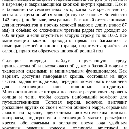
в кармане) и закрывающийся кнопкой внутри крышки. Как и
в большинстве семиместных авто, когда все кресла заняты,
места для груза остаётся мало (в случае с новым Sorento это
142 литра), но больше, чем раньше. Багажный отсек с нишами
для инструментов и прочих мелочей вырос в длину (плюс 87
мм) и объёме: со сложенным третьим рядом тот доходит до
605 литров, а если опустить и вторую строку, то до 1662. Все
манипуляции можно проводить прямо из багажника с
помощью ремней и кнопок (правда, поднимать придётся из
салона), при этом образуется широкий ровный пол.
Сидящие впереди найдут окружающую среду
привлекательной и высококлассной даже в базовой модели с
тканевыми сиденьями и минимальным функционалом. Как
вариант, доступна панорамная крыша, состоящая из двух
частей: задняя неподвижна, передняя может быть наклонена
для вентиляции или полностью отодвинута.
Многопозиционные шторки позволяют регулировать уровень
солнца и тени, чтобы создать наибольший комфорт для
путешественников. Топовая версия, конечно, выглядит
роскошнее других со своей мягкой обивкой Nappa, огромным
люком на крыше, двухзонным автоматическим климат-
контролем, подогревом и вентиляцией мягких рельефных
кресел, обогреваемым в холодное время года удобным
кожаным рулевым колесом, отличной акустикой и