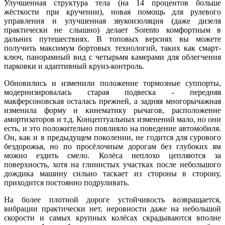
Улучшенная структура тела (на 14 процентов больше
жёсткости при кручении), новая помощь для рулевого
управления и улучшенная звукоизоляция (даже дизеля
практически не слышно) делает Sorento комфортным в
дальних путешествиях. В топовых версиях вы можете
получить максимум бортовых технологий, таких как смарт-
ключ, панорамный вид с четырьмя камерами для облегчения
парковки и адаптивный круиз-контроль.
Обновились и изменили положение тормозные суппорты,
модернизировалась старая подвеска - передняя
макферсоновская осталась прежней, а задняя многорычажная
изменила форму и кинематику рычагов, расположение
амортизаторов и т.д. Концептуальных изменений мало, но они
есть, и это положительно повлияло на поведение автомобиля.
Он, как и в предыдущем поколении, не годится для сурового
бездорожья, но по просёлочным дорогам без глубоких ям
можно ездить смело. Колёса неплохо цепляются за
поверхность, хотя на глинистых участках после небольшого
дождика машину сильно таскает из стороны в сторону,
приходится постоянно подруливать.
На более плотной дороге устойчивость возвращается,
вибрации практически нет, неровности даже на небольшой
скорости и самых крупных колёсах скрадываются вполне