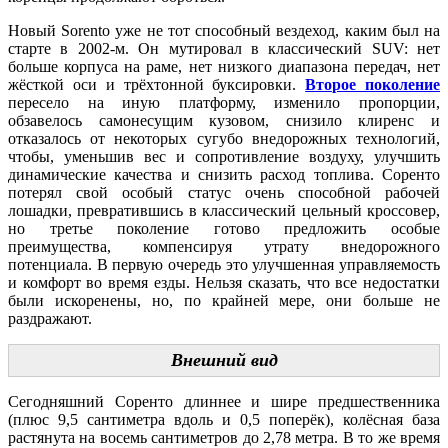
Новый Sorento уже не тот способный вездеход, каким был на
старте в 2002-м. Он мутировал в классический SUV: нет
больше корпуса на раме, нет низкого диапазона передач, нет
жёсткой оси и трёхтонной буксировки.
Второе поколение
пересело на иную платформу, изменило пропорции,
обзавелось самонесущим кузовом, снизило клиренс и
отказалось от некоторых сугубо внедорожных технологий,
чтобы, уменьшив вес и сопротивление воздуху, улучшить
динамические качества и снизить расход топлива. Соренто
потерял свой особый статус очень способной рабочей
лошадки, превратившись в классический цельный кроссовер,
но третье поколение готово предложить особые
преимущества, компенсируя утрату внедорожного
потенциала. В первую очередь это улучшенная управляемость
и комфорт во время езды. Нельзя сказать, что все недостатки
были искоренены, но, по крайней мере, они больше не
раздражают.
Внешний вид
Сегодняшний Соренто длиннее и шире предшественника
(плюс 9,5 сантиметра вдоль и 0,5 поперёк), колёсная база
растянута на восемь сантиметров до 2,78 метра. В то же время