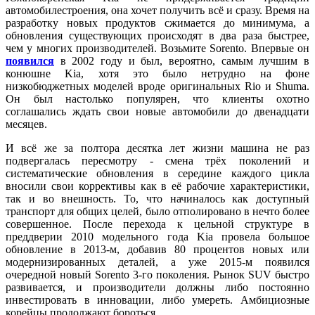
автомобилестроения, она хочет получить всё и сразу. Время на
разработку новых продуктов сжимается до минимума, а
обновления существующих происходят в два раза быстрее,
чем у многих производителей. Возьмите Sorento. Впервые он
появился
в 2002 году и был, вероятно, самым лучшим в
конюшне Kia, хотя это было нетрудно на фоне
низкобюджетных моделей вроде оригинальных Rio и Shuma.
Он был настолько популярен, что клиенты охотно
соглашались ждать свои новые автомобили до двенадцати
месяцев.
И всё же за полтора десятка лет жизни машина не раз
подвергалась пересмотру - смена трёх поколений и
систематические обновления в середине каждого цикла
вносили свои коррективы как в её рабочие характеристики,
так и во внешность. То, что начиналось как доступный
транспорт для общих целей, было отполировано в нечто более
совершенное. После перехода к цельной структуре в
преддверии 2010 модельного года Kia провела большое
обновление в 2013-м, добавив 80 процентов новых или
модернизированных деталей, а уже 2015-м появился
очередной новый Sorento 3-го поколения. Рынок SUV быстро
развивается, и производители должны либо постоянно
инвестировать в инновации, либо умереть. Амбициозные
корейцы продолжают бороться.