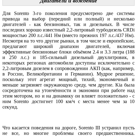
Двигатели и вождение
Для Sorento 3-го поколения предусмотрено две системы
привода на выбор (передний или полный) и несколько
двигателей - как бензиновых, так и дизельных. В числе
последних хорошо известный 2,2-литровый турбодизель CRDi
мощностью 200 л.с./441 Нм (вместо прежних 197 л.с./437 Нм).
Несмотря на то что другие рынки, в том числе и европейские,
предлагают широкий диапазон двигателей, включая
эффективные бензиновые блоки объёмом 2.4 и 3.3 литра (188
и 250 л.с.) и 185-сильный дизельный двухлитровик, в
некоторых регионах автомобили доступны исключительно с
2,2-литровым дизелем в сопровождении АКП (как, например,
в России, Великобритании и Германии). Мудрое решение,
поскольку этот агрегат мощный, тихий, экономичный и
меньше загрязняет окружающую среду, чем другие. Kia была
сосредоточена на утончённости и экономии при работе над
этим мотором, но и на динамику он влияет положительно - с
ним Sorento достигнет 100 км/ч с места менее чем за 10
секунд.
Что касается поведения на дороге, Sorento III устранил пусть
не все, но многие проблемы своего предшественника.