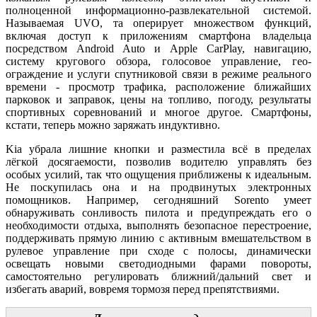
полноценной информационно-развлекательной системой.
Называемая UVO, та оперирует множеством функций,
включая доступ к приложениям смартфона владельца
посредством Android Auto и Apple CarPlay, навигацию,
систему кругового обзора, голосовое управление, гео-
ограждение и услуги спутниковой связи в режиме реального
времени - просмотр трафика, расположение ближайших
парковок и заправок, цены на топливо, погоду, результаты
спортивных соревнований и многое другое. Смартфоны,
кстати, теперь можно заряжать индуктивно.
Kia убрала лишние кнопки и разместила всё в пределах
лёгкой досягаемости, позволив водителю управлять без
особых усилий, так что ощущения приближены к идеальным.
Не поскупилась она и на продвинутых электронных
помощников. Например, сегодняшний Sorento умеет
обнаруживать сонливость пилота и предупреждать его о
необходимости отдыха, выполнять безопасное перестроение,
поддерживать прямую линию с активным вмешательством в
рулевое управление при сходе с полосы, динамически
освещать новыми светодиодными фарами повороты,
самостоятельно регулировать ближний/дальний свет и
избегать аварий, вовремя тормозя перед препятствиями.