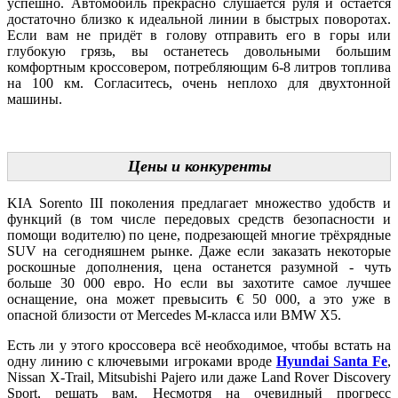
успешно. Автомобиль прекрасно слушается руля и остаётся
достаточно близко к идеальной линии в быстрых поворотах.
Если вам не придёт в голову отправить его в горы или
глубокую грязь, вы останетесь довольными большим
комфортным кроссовером, потребляющим 6-8 литров топлива
на 100 км. Согласитесь, очень неплохо для двухтонной
машины.
Цены и конкуренты
KIA Sorento III поколения предлагает множество удобств и
функций (в том числе передовых средств безопасности и
помощи водителю) по цене, подрезающей многие трёхрядные
SUV на сегодняшнем рынке. Даже если заказать некоторые
роскошные дополнения, цена останется разумной - чуть
больше 30 000 евро. Но если вы захотите самое лучшее
оснащение, она может превысить € 50 000, а это уже в
опасной близости от Mercedes M-класса или BMW X5.
Есть ли у этого кроссовера всё необходимое, чтобы встать на
одну линию с ключевыми игроками вроде
Hyundai Santa Fe
,
Nissan X-Trail, Mitsubishi Pajero или даже Land Rover Discovery
Sport, решать вам. Несмотря на очевидный прогресс