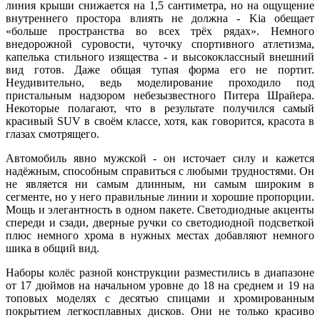
линия крыши снижается на 1,5 сантиметра, но на ощущение
внутреннего простора влиять не должна - Kia обещает
«больше пространства во всех трёх рядах». Немного
внедорожной суровости, чуточку спортивного атлетизма,
капелька стильного изящества - и высококлассный внешний
вид готов. Даже общая тупая форма его не портит.
Неудивительно, ведь моделирование проходило под
пристальным надзором небезызвестного Питера Шрайера.
Некоторые полагают, что в результате получился самый
красивый SUV в своём классе, хотя, как говорится, красота в
глазах смотрящего.
Автомобиль явно мужской - он источает силу и кажется
надёжным, способным справиться с любыми трудностями. Он
не является ни самым длинным, ни самым широким в
сегменте, но у него правильные линии и хорошие пропорции.
Мощь и элегантность в одном пакете. Светодиодные акценты
спереди и сзади, дверные ручки со светодиодной подсветкой
плюс немного хрома в нужных местах добавляют немного
шика в общий вид.
Наборы колёс разной конструкции разместились в диапазоне
от 17 дюймов на начальном уровне до 18 на среднем и 19 на
топовых моделях с десятью спицами и хромированным
покрытием легкосплавных дисков. Они не только красиво