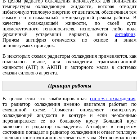
В целом радиатор охлаждения используется для понижения
температуры охлаждающей жидкости, которая отводит
избыточную тепловую энергию от двигателя, обеспечивая тем
самым его оптимальный температурный режим работы. В
качестве охлаждающей жидкости, по своей сути
промежуточного теплоносителя, используется либо вода
(архаичный устаревший вариант), либо
антифриз
.
Причем антифриз отличается по основе и видам
используемых присадок.
В некоторых схемах радиаторы охлаждения применяются, как
отмечалось выше, для охлаждения трансмиссионной
жидкости (ATF) в АКПП и моторного масла в системах
смазки силового агрегата.
Принцип работы
В целом если это комбинированная
система охлаждения
,
то радиатор охлаждения именно двигателя работает по
смешанной схеме. Термостат определяет температуру
охлаждающей жидкости в контуре и если необходимо
перенаправляет ее по большому кругу. Большой круг
включает и радиатор охлаждения. Антифриз в нагретом
состоянии попадает в радиатор охлаждения и отдает тепловую
энергию конструкционным элементам узла. Это возможно по