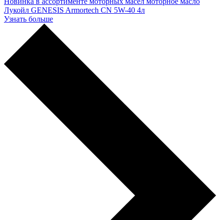
Новинка в ассортименте моторных масел моторное масло
Лукойл GENESIS Armortech CN 5W-40 4л
Узнать больше