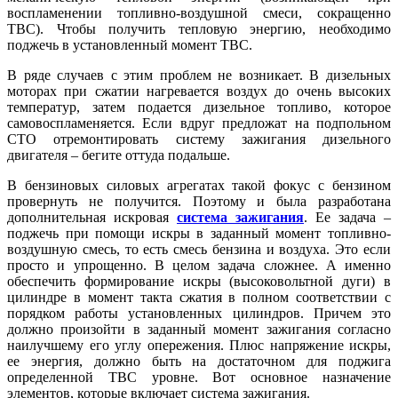
воспламенении топливно-воздушной смеси, сокращенно
ТВС). Чтобы получить тепловую энергию, необходимо
поджечь в установленный момент ТВС.
В ряде случаев с этим проблем не возникает. В дизельных
моторах при сжатии нагревается воздух до очень высоких
температур, затем подается дизельное топливо, которое
самовоспламеняется. Если вдруг предложат на подпольном
СТО отремонтировать систему зажигания дизельного
двигателя – бегите оттуда подальше.
В бензиновых силовых агрегатах такой фокус с бензином
провернуть не получится. Поэтому и была разработана
дополнительная искровая
система зажигания
. Ее задача –
поджечь при помощи искры в заданный момент топливно-
воздушную смесь, то есть смесь бензина и воздуха. Это если
просто и упрощенно. В целом задача сложнее. А именно
обеспечить формирование искры (высоковольтной дуги) в
цилиндре в момент такта сжатия в полном соответствии с
порядком работы установленных цилиндров. Причем это
должно произойти в заданный момент зажигания согласно
наилучшему его углу опережения. Плюс напряжение искры,
ее энергия, должно быть на достаточном для поджига
определенной ТВС уровне. Вот основное назначение
элементов, которые включает система зажигания.