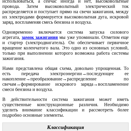
использоваться, а сейчас иногда и нет, высоковольтные
провода. Затем высоковольтный электрический ток
распределяется и поступает прямо на свечи зажигания, между
их электродами формируется высоковольтная дуга, искровой
заряд, воспламеняя смесь бензина и воздуха.
Одновременно включается система запуска силового
агрегата,
замок зажигания
мы уже упоминали. Отметим еще
и стартер (электродвигатель). Он обеспечивает первичное
вращение коленчатого вала. Это одно из основных условий,
только при выполнении которого возможна работа системы
зажигания.
Нами представлена общая схема, довольно упрощенная. То
есть передача электроэнергии→последующее ее
накопление→преобразование→распределение по
свечам→формирование искрового заряда→воспламенение
смеси бензина и воздуха.
В действительности система зажигания может иметь
существенные конструкционные различия. Необходимо
уделить внимание классификации и рассмотреть более
подробно основные элементы.
Классификация