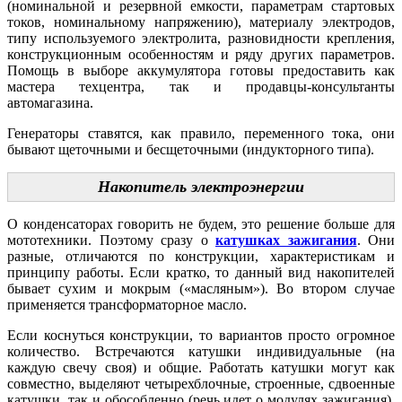
(номинальной и резервной емкости, параметрам стартовых
токов, номинальному напряжению), материалу электродов,
типу используемого электролита, разновидности крепления,
конструкционным особенностям и ряду других параметров.
Помощь в выборе аккумулятора готовы предоставить как
мастера техцентра, так и продавцы-консультанты
автомагазина.
Генераторы ставятся, как правило, переменного тока, они
бывают щеточными и бесщеточными (индукторного типа).
Накопитель электроэнергии
О конденсаторах говорить не будем, это решение больше для
мототехники. Поэтому сразу о
катушках зажигания
. Они
разные, отличаются по конструкции, характеристикам и
принципу работы. Если кратко, то данный вид накопителей
бывает сухим и мокрым («масляным»). Во втором случае
применяется трансформаторное масло.
Если коснуться конструкции, то вариантов просто огромное
количество. Встречаются катушки индивидуальные (на
каждую свечу своя) и общие. Работать катушки могут как
совместно, выделяют четырехблочные, строенные, сдвоенные
катушки, так и обособленно (речь идет о модулях зажигания).