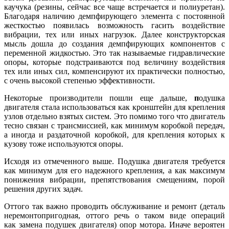
каучука (резины, сейчас все чаще встречается и полиуретан).
Благодаря наличию демпфирующего элемента с постоянной
жесткостью появилась возможность гасить воздействие
вибрации, тех или иных нагрузок. Далее конструкторская
мысль дошла до создания демпфирующих компонентов с
переменной жидкостью. Это так называемые гидравлические
опоры, которые подстраиваются под величину воздействия
тех или иных сил, компенсируют их практически полностью,
с очень высокой степенью эффективности.
Некоторые производители пошли еще дальше,
п
одушка
двигателя стала использоваться как кронштейн для крепления
узлов отдельно взятых систем. Это помимо того что двигатель
тесно связан с трансмиссией, как минимум коробкой передач,
а иногда и раздаточной коробкой, для крепления которых к
кузову тоже используются опоры.
Исходя из отмеченного выше. Подушка двигателя требуется
как минимум для его надежного крепления, а как максимум
понижения вибрации, препятствования смещениям, порой
решения других задач.
Оттого так важно проводить обслуживание и ремонт (деталь
неремонтопригодная, оттого речь о таком виде операций
как замена подушек двигателя) опор мотора. Иначе вероятен