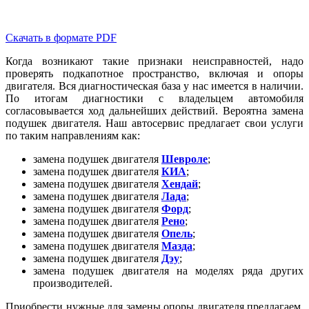
Скачать в формате PDF
Когда возникают такие признаки неисправностей, надо
проверять подкапотное пространство, включая и опоры
двигателя. Вся диагностическая база у нас имеется в наличии.
По итогам диагностики с владельцем автомобиля
согласовывается ход дальнейших действий. Вероятна замена
подушек двигателя. Наш автосервис предлагает свои услуги
по таким направлениям как:
замена подушек двигателя
Шевроле
;
замена подушек двигателя
КИА
;
замена подушек двигателя
Хендай
;
замена подушек двигателя
Лада
;
замена подушек двигателя
Форд
;
замена подушек двигателя
Рено
;
замена подушек двигателя
Опель
;
замена подушек двигателя
Мазда
;
замена подушек двигателя
Дэу
;
замена подушек двигателя на моделях ряда других
производителей.
Приобрести нужные для замены опоры двигателя предлагаем,