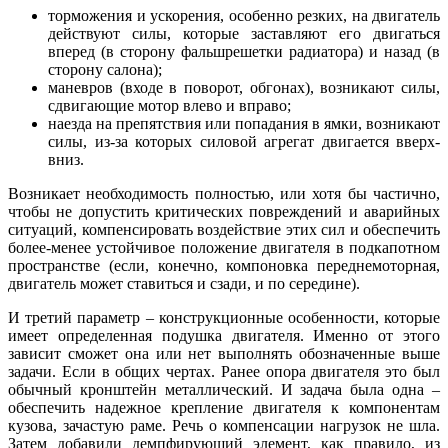
торможения и ускорения, особенно резких, на двигатель
действуют силы, которые заставляют его двигаться
вперед (в сторону фальшрешетки радиатора) и назад (в
сторону салона);
маневров (входе в поворот, обгонах), возникают силы,
сдвигающие мотор влево и вправо;
наезда на препятствия или попадания в ямки, возникают
силы, из-за которых силовой агрегат двигается вверх-
вниз.
Возникает необходимость полностью, или хотя бы частично,
чтобы не допустить критических повреждений и аварийных
ситуаций, компенсировать воздействие этих сил и обеспечить
более-менее устойчивое положение двигателя в подкапотном
пространстве (если, конечно, компоновка переднемоторная,
двигатель может ставиться и сзади, и по середине).
И третий параметр – конструкционные особенности, которые
имеет определенная подушка двигателя. Именно от этого
зависит сможет она или нет выполнять обозначенные выше
задачи. Если в общих чертах. Ранее опора двигателя это был
обычный кронштейн металлический. И задача была одна –
обеспечить надежное крепление двигателя к компонентам
кузова, зачастую раме. Речь о компенсации нагрузок не шла.
Затем добавили демпфирующий элемент, как правило, из