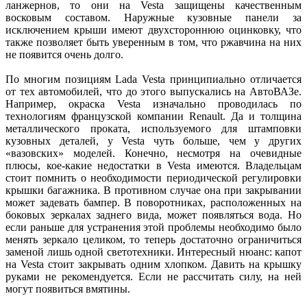
ланжернов, то они на Vesta защищены качественным
восковым составом. Наружные кузовные панели за
исключением крыши имеют двухстороннюю оцинковку, что
также позволяет быть уверенным в том, что ржавчина на них
не появится очень долго.
По многим позициям Lada Vesta принципиально отличается
от тех автомобилей, что до этого выпускались на АвтоВАЗе.
Например, окраска Vesta изначально проводилась по
технологиям французской компании Renault. Да и толщина
металлического проката, используемого для штамповки
кузовных деталей, у Vesta чуть больше, чем у других
«вазовских» моделей. Конечно, несмотря на очевидные
плюсы, кое-какие недостатки в Vesta имеются. Владельцам
стоит помнить о необходимости периодической регулировки
крышки багажника. В противном случае она при закрывании
может задевать бампер. В поворотниках, расположенных на
боковых зеркалах заднего вида, может появляться вода. Но
если раньше для устранения этой проблемы необходимо было
менять зеркало целиком, то теперь достаточно ограничиться
заменой лишь одной светотехники. Интересный нюанс: капот
на Vesta стоит закрывать одним хлопком. Давить на крышку
руками не рекомендуется. Если не рассчитать силу, на ней
могут появиться вмятины.