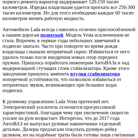
первого ремонта вариатор выдерживает 120-150 тысяч
километров. Изредка владельцам удается проехать все 250-300
тысяч километров. Но для этого необходимо каждые 60 тысяч
километров менять рабочую жидкость.
Автомобили Lada всегда славились отлично приспособленной
к нашим дорогам
подвеской
. Модель Vesta исключением не
стала. Впрочем, в первые годы небольших замечаний к
подвеске хватало. Часто при повороте во время дождя
владельцы слышали неприятный скрип. Избавиться от него
удалось только после внедрения новых опор передних
пружин. Пришлось поработать инженерам АвтоВАЗа и над
модернизацией стучащих стоек стабилизатора. Кроме этого
заводчанам пришлось заменить
втулки стабилизатора
поперечной устойчивости, что позволило избавиться от
неприятных звуков, возникающих при больших ходах
подвески.
К рулевому управлению Lada Vesta претензий нет.
Электрический усилитель отличается прогрессивной
характеристикой, благодаря чему при увеличении скорости
усилие на руле возрастает. Интересно, что до 2017 года
АвтоВАЗ не выпускал рулевые наконечники отдельной
деталью. Дилеры предлагали покупать рулевую рейку
целиком, но на подобные траты были готовы лишь считанные