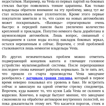
недостатков. Например, на Vesta из первых партий на боковых
стеклах быстро появлялись тонкие царапины. Как только
владельцы обратили внимание на эту проблему, завод тут же
стал использовать иные уплотнители. Кроме этого первые
покупатели заметили и то, что салон на новых автомобилях
может поскрипывать. «Вазовцы» отреагировали очень
быстро: в передней панели было увеличено количество
креплений и прокладок. Попутно немного была доработана и
шумоизоляция автомобиля. Лишь вопрос, связанный с
попаданием в салон воды из-под накладок боковых зеркал,
остался нерешенным и сейчас. Впрочем, с этой проблемой
сталкиваются лишь немногие владельцы Vesta.
Из других незначительных проблем можно отметить
подмерзающий концевик капота и глючащее головное
устройство мультимедийной системы. После перепрошивки
последнее снова начинает работать нормально. За те пять лет,
что прошли со старта производства Vesta заводчане
разобрались с
датчиком уровня топлива
, который в первое
время неверно показывал его уровень в баке. Не встретить
сейчас и зависшую на одной отметке стрелку спидометра.
Впрочем, куда важнее то, что кузов Lada Vesta не склонен к
коррозии. Конечно, в народе бытуют мнение, что заводчане
сэкономили на обработке антикором внутренних полостей, но
пока доказательств этому нет. Что касается порогов, стоек и