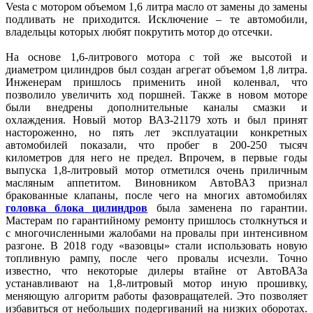
Vesta с мотором объемом 1,6 литра масло от замены до замены
подливать не приходится. Исключение – те автомобили,
владельцы которых любят покрутить мотор до отсечки.
На основе 1,6-литрового мотора с той же высотой и
диаметром цилиндров был создан агрегат объемом 1,8 литра.
Инженерам пришлось применить иной коленвал, что
позволило увеличить ход поршней. Также в новом моторе
были внедрены дополнительные каналы смазки и
охлаждения. Новый мотор ВАЗ-21179 хоть и был принят
настороженно, но пять лет эксплуатации конкретных
автомобилей показали, что пробег в 200-250 тысяч
километров для него не предел. Впрочем, в первые годы
выпуска 1,8-литровый мотор отметился очень приличным
масляным аппетитом. Виновником АвтоВАЗ признал
бракованные клапаны, после чего на многих автомобилях
головка блока цилиндров
была заменена по гарантии.
Мастерам по гарантийному ремонту пришлось столкнуться и
с многочисленными жалобами на провалы при интенсивном
разгоне. В 2018 году «вазовцы» стали использовать новую
топливную рампу, после чего провалы исчезли. Точно
известно, что некоторые дилеры втайне от АвтоВАЗа
устанавливают на 1,8-литровый мотор иную прошивку,
меняющую алгоритм работы фазовращателей. Это позволяет
избавиться от небольших подергиваний на низких оборотах.