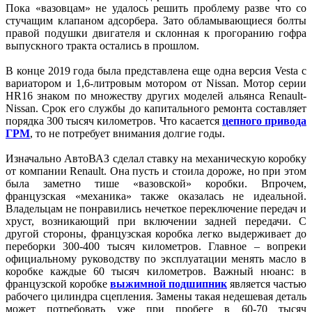
Пока «вазовцам» не удалось решить проблему разве что со
стучащим клапаном адсорбера. Зато обламывающиеся болты
правой подушки двигателя и склонная к прогоранию гофра
выпускного тракта остались в прошлом.
В конце 2019 года была представлена еще одна версия Vesta с
вариатором и 1,6-литровым мотором от Nissan. Мотор серии
HR16 знаком по множеству других моделей альянса Renault-
Nissan. Срок его службы до капитального ремонта составляет
порядка 300 тысяч километров. Что касается
цепного привода
ГРМ
, то не потребует внимания долгие годы.
Изначально АвтоВАЗ сделал ставку на механическую коробку
от компании Renault. Она пусть и стоила дороже, но при этом
была заметно тише «вазовской» коробки. Впрочем,
французская «механика» также оказалась не идеальной.
Владельцам не понравились нечеткое переключение передач и
хруст, возникающий при включении задней передачи. С
другой стороны, французская коробка легко выдерживает до
переборки 300-400 тысяч километров. Главное – вопреки
официальному руководству по эксплуатации менять масло в
коробке каждые 60 тысяч километров. Важный нюанс: в
французской коробке
выжимной подшипник
является частью
рабочего цилиндра сцепления. Замены такая недешевая деталь
может потребовать уже при пробеге в 60-70 тысяч