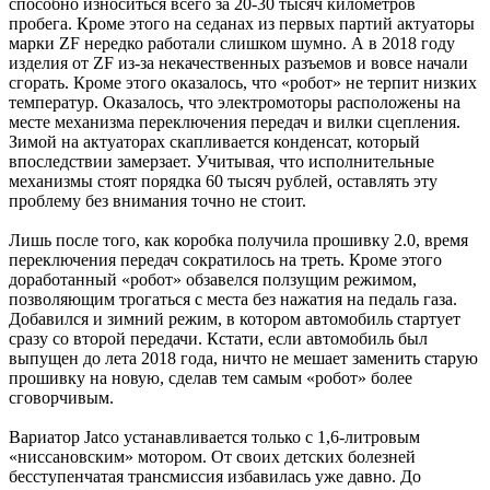
способно износиться всего за 20-30 тысяч километров
пробега. Кроме этого на седанах из первых партий актуаторы
марки ZF нередко работали слишком шумно. А в 2018 году
изделия от ZF из-за некачественных разъемов и вовсе начали
сгорать. Кроме этого оказалось, что «робот» не терпит низких
температур. Оказалось, что электромоторы расположены на
месте механизма переключения передач и вилки сцепления.
Зимой на актуаторах скапливается конденсат, который
впоследствии замерзает. Учитывая, что исполнительные
механизмы стоят порядка 60 тысяч рублей, оставлять эту
проблему без внимания точно не стоит.
Лишь после того, как коробка получила прошивку 2.0, время
переключения передач сократилось на треть. Кроме этого
доработанный «робот» обзавелся ползущим режимом,
позволяющим трогаться с места без нажатия на педаль газа.
Добавился и зимний режим, в котором автомобиль стартует
сразу со второй передачи. Кстати, если автомобиль был
выпущен до лета 2018 года, ничто не мешает заменить старую
прошивку на новую, сделав тем самым «робот» более
сговорчивым.
Вариатор Jatco устанавливается только с 1,6-литровым
«ниссановским» мотором. От своих детских болезней
бесступенчатая трансмиссия избавилась уже давно. До