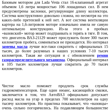
Базовым мотором для Lada Vesta стал 16-клапанный агрегат
объемом 1,6 литра мощностью 106 лошадиных сил. В нем
предусмотрены заслонки, регулирующие длину коллектора.
Система конструктивно довольно сложна, но несмотря на это
каких-либо претензий к ней нет. А вот система вентиляции
картера на 1,6-литровом моторе изначально имела не самую
оптимальную конструкцию. Из-за этого в пробках
«вазовский» мотор может подтраивать и терять в тяге. В том,
что двигатель ВАЗ-21129 может прослужить более 300 тысяч
километров пробега, сомневаться не приходится. Но интервал
замены масла
лучше все-таки сократить с официальных 15
тысяч, до более разумных в наших условиях 7-10 тысяч
километров. Такая же ситуация и с обновлением
ремня
газораспределительного механизма
. Официальный интервал
в 105 тысяч километров лучше сократить до 70 тысяч
километров.
Чистое масло поможет продлить срок службы
гидрокомпенсаторов. Еще один нюанс, касающийся смазки,
заключается в том, что АвтоВАЗ официально допускает
расход масла на угар в пределах 700 миллилитров на одну
тысячу километров. Но практика показывает, что «вазовцы»
очень сильно погорячились. На подавляющем большинстве