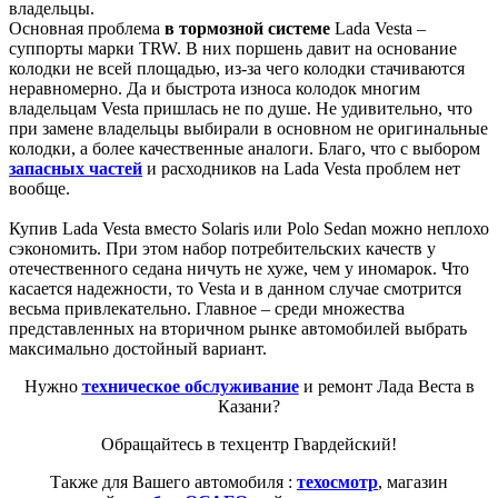
владельцы.
Основная проблема
в тормозной системе
Lada Vesta –
суппорты марки TRW. В них поршень давит на основание
колодки не всей площадью, из-за чего колодки стачиваются
неравномерно. Да и быстрота износа колодок многим
владельцам Vesta пришлась не по душе. Не удивительно, что
при замене владельцы выбирали в основном не оригинальные
колодки, а более качественные аналоги. Благо, что с выбором
запасных частей
и расходников на Lada Vesta проблем нет
вообще.
Купив Lada Vesta вместо Solaris или Polo Sedan можно неплохо
сэкономить. При этом набор потребительских качеств у
отечественного седана ничуть не хуже, чем у иномарок. Что
касается надежности, то Vesta и в данном случае смотрится
весьма привлекательно. Главное – среди множества
представленных на вторичном рынке автомобилей выбрать
максимально достойный вариант.
Нужно
техническое обслуживание
и ремонт Лада Веста в
Казани?
Обращайтесь в техцентр Гвардейский!
Также для Вашего автомобиля :
техосмотр
, магазин