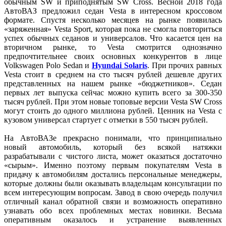
обычным SW и приподнятым SW Cross. Весной 2018 года
АвтоВАЗ предложил седан Vesta в интересном кроссовом
формате. Спустя несколько месяцев на рынке появилась
«заряженная» Vesta Sport, которая пока не смогла повториться
успех обычных седанов и универсалов. Что касается цен на
вторичном рынке, то Vesta смотрится однозначно
предпочтительнее своих основных конкурентов в лице
Volkswagen Polo Sedan и
Hyundai
Solaris
. При прочих равных
Vesta стоит в среднем на сто тысяч рублей дешевле других
представленных на нашем рынке «бюджетников». Седан
первых лет выпуска сейчас можно купить всего за 300-350
тысяч рублей. При этом новые топовые версии Vesta SW Cross
могут стоить до одного миллиона рублей. Ценник на Vesta с
кузовом универсал стартует с отметки в 550 тысяч рублей.
На АвтоВАЗе прекрасно понимали, что принципиально
новый автомобиль, который без всякой натяжки
разрабатывали с чистого листа, может оказаться достаточно
«сырым». Именно поэтому первым покупателям Vesta в
придачу к автомобилям достались персональные менеджеры,
которые должны были оказывать владельцам консультации по
всем интересующим вопросам. Завод в свою очередь получил
отличный канал обратной связи и возможность оперативно
узнавать обо всех проблемных местах новинки. Весьма
оперативным оказалось и устранение выявленных