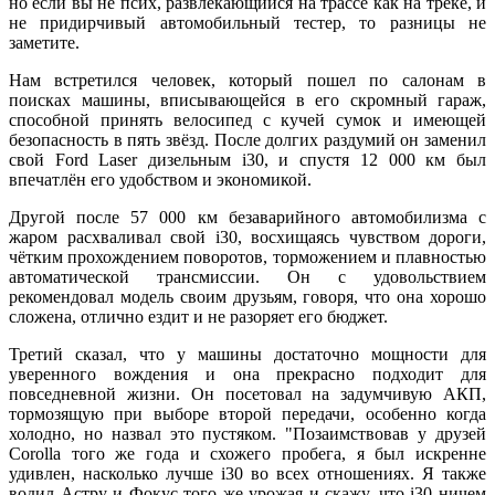
но если вы не псих, развлекающийся на трассе как на треке, и
не придирчивый автомобильный тестер, то разницы не
заметите.
Нам встретился человек, который пошел по салонам в
поисках машины, вписывающейся в его скромный гараж,
способной принять велосипед с кучей сумок и имеющей
безопасность в пять звёзд. После долгих раздумий он заменил
свой Ford Laser дизельным i30, и спустя 12 000 км был
впечатлён его удобством и экономикой.
Другой после 57 000 км безаварийного автомобилизма с
жаром расхваливал свой i30, восхищаясь чувством дороги,
чётким прохождением поворотов, торможением и плавностью
автоматической трансмиссии. Он с удовольствием
рекомендовал модель своим друзьям, говоря, что она хорошо
сложена, отлично ездит и не разоряет его бюджет.
Третий сказал, что у машины достаточно мощности для
уверенного вождения и она прекрасно подходит для
повседневной жизни. Он посетовал на задумчивую АКП,
тормозящую при выборе второй передачи, особенно когда
холодно, но назвал это пустяком. "Позаимствовав у друзей
Corolla того же года и схожего пробега, я был искренне
удивлен, насколько лучше i30 во всех отношениях. Я также
водил Астру и Фокус того же урожая и скажу, что i30 ничем