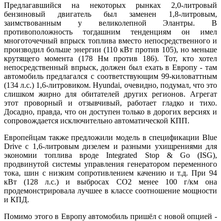
Предлагавшийся на некоторых рынках 2,0-литровый
бензиновый двигатель был заменен 1,8-литровым,
заимствованным у великолепной Элантры. В
противоположность тогдашним тенденциям он имел
многоточечный впрыск топлива вместо непосредственного и
производил больше энергии (110 кВт против 105), но меньше
крутящего момента (178 Нм против 186). Тот, кто хотел
непосредственный впрыск, должен был ехать в Европу - там
автомобиль предлагался с соответствующим 99-киловаттным
(134 л.с.) 1,6-литровиком. Hyundai, очевидно, подумал, что это
слишком жирно для обитателей других регионов. Агрегат
этот проворный и отзывчивый, работает гладко и тихо.
Досадно, правда, что он доступен только в дорогих версиях и
сопровождается исключительно автоматической КПП.
Европейцам также предложили модель в спецификации Blue
Drive с 1,6-литровым дизелем и разными ухищрениями для
экономии топлива вроде Integrated Stop & Go (ISG),
продвинутой системы управления генератором переменного
тока, шин с низким сопротивлением качению и т.д. При 94
кВт (128 л.с.) и выбросах CO2 менее 100 г/км она
продемонстрировала лучшее в классе соотношение мощности
и КПД.
Помимо этого в Европу автомобиль пришёл с новой опцией -