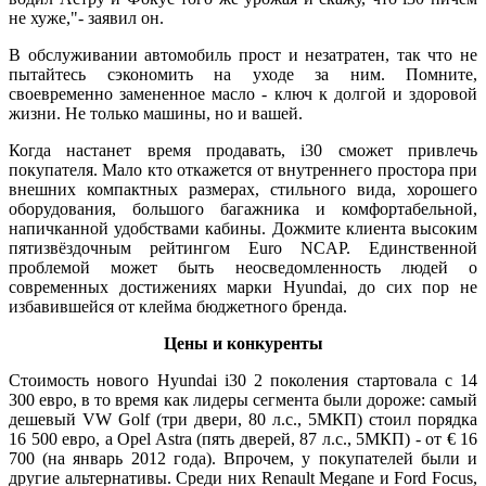
не хуже,"- заявил он.
В обслуживании автомобиль прост и незатратен, так что не
пытайтесь сэкономить на уходе за ним. Помните,
своевременно замененное масло - ключ к долгой и здоровой
жизни. Не только машины, но и вашей.
Когда настанет время продавать, i30 сможет привлечь
покупателя. Мало кто откажется от внутреннего простора при
внешних компактных размерах, стильного вида, хорошего
оборудования, большого багажника и комфортабельной,
напичканной удобствами кабины. Дожмите клиента высоким
пятизвёздочным рейтингом Euro NCAP. Единственной
проблемой может быть неосведомленность людей о
современных достижениях марки Hyundai, до сих пор не
избавившейся от клейма бюджетного бренда.
Цены и конкуренты
Стоимость нового Hyundai i30 2 поколения стартовала с 14
300 евро, в то время как лидеры сегмента были дороже: самый
дешевый VW Golf (три двери, 80 л.с., 5МКП) стоил порядка
16 500 евро, а Opel Astra (пять дверей, 87 л.с., 5МКП) - от € 16
700 (на январь 2012 года). Впрочем, у покупателей были и
другие альтернативы. Среди них Renault Megane и Ford Focus,