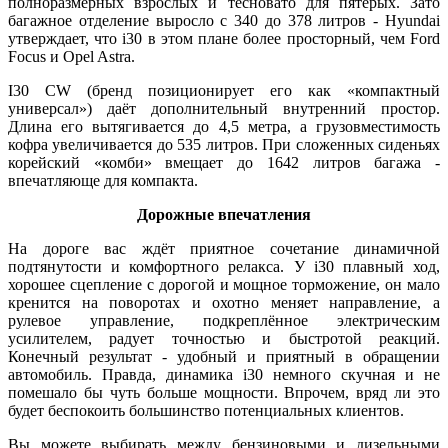
полноразмерных взрослых и тесновато для пятерых. Зато
багажное отделение выросло с 340 до 378 литров - Hyundai
утверждает, что i30 в этом плане более просторный, чем Ford
Focus и Opel Astra.
I30 CW (бренд позиционирует его как «компактный
универсал») даёт дополнительный внутренний простор.
Длина его вытягивается до 4,5 метра, а грузовместимость
кофра увеличивается до 535 литров. При сложенных сиденьях
корейский «комби» вмещает до 1642 литров багажа -
впечатляюще для компакта.
Дорожные впечатления
На дороге вас ждёт приятное сочетание динамичной
подтянутости и комфортного релакса. У i30 плавный ход,
хорошее сцепление с дорогой и мощное торможение, он мало
кренится на поворотах и охотно меняет направление, а
рулевое управление, подкреплённое электрическим
усилителем, радует точностью и быстротой реакций.
Конечный результат - удобный и приятный в обращении
автомобиль. Правда, динамика i30 немного скучная и не
помешало бы чуть больше мощности. Впрочем, вряд ли это
будет беспокоить большинство потенциальных клиентов.
Вы можете выбирать между бензиновыми и дизельными