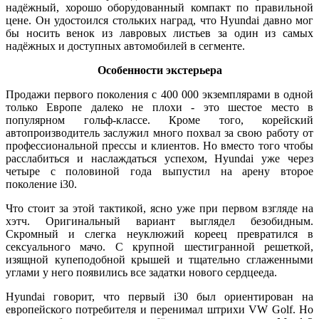
надёжный, хорошо оборудованный компакт по правильной
цене. Он удостоился стольких наград, что Hyundai давно мог
бы носить венок из лавровых листьев за один из самых
надёжных и доступных автомобилей в сегменте.
Особенности экстерьера
Продажи первого поколения с 400 000 экземплярами в одной
только Европе далеко не плохи - это шестое место в
популярном гольф-классе. Кроме того, корейский
автопроизводитель заслужил много похвал за свою работу от
профессиональной прессы и клиентов. Но вместо того чтобы
расслабиться и наслаждаться успехом, Hyundai уже через
четыре с половиной года выпустил на арену второе
поколение i30.
Что стоит за этой тактикой, ясно уже при первом взгляде на
хэтч. Оригинальный вариант выглядел безобидным.
Скромный и слегка неуклюжий кореец превратился в
сексуального мачо. С крупной шестигранной решеткой,
изящной купеподобной крышей и тщательно сглаженными
углами у него появились все задатки нового сердцееда.
Hyundai говорит, что первый i30 был ориентирован на
европейского потребителя и перенимал штрихи VW Golf. Но