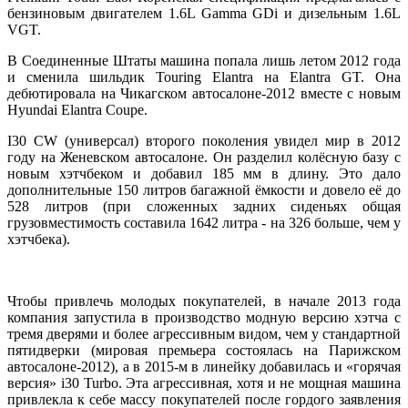
бензиновым двигателем 1.6L Gamma GDi и дизельным 1.6L
VGT.
В Соединенные Штаты машина попала лишь летом 2012 года
и сменила шильдик Touring Elantra на Elantra GT. Она
дебютировала на Чикагском автосалоне-2012 вместе с новым
Hyundai Elantra Coupe.
I30 CW (универсал) второго поколения увидел мир в 2012
году на Женевском автосалоне. Он разделил колёсную базу с
новым хэтчбеком и добавил 185 мм в длину. Это дало
дополнительные 150 литров багажной ёмкости и довело её до
528 литров (при сложенных задних сиденьях общая
грузовместимость составила 1642 литра - на 326 больше, чем у
хэтчбека).
Чтобы привлечь молодых покупателей, в начале 2013 года
компания запустила в производство модную версию хэтча с
тремя дверями и более агрессивным видом, чем у стандартной
пятидверки (мировая премьера состоялась на Парижском
автосалоне-2012), а в 2015-м в линейку добавилась и «горячая
версия» i30 Turbo. Эта агрессивная, хотя и не мощная машина
привлекла к себе массу покупателей после гордого заявления