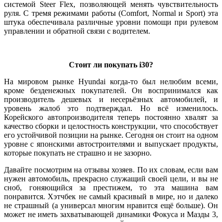
системой Steer Flex, позволяющей менять чувствительность
руля. С тремя режимами работы (Comfort, Normal и Sport) эта
штука обеспечивала различные уровни помощи при рулевом
управлении и обратной связи с водителем.
Стоит ли покупать i30?
На мировом рынке Hyundai когда-то был нелюбим всеми,
кроме безденежных покупателей. Он воспринимался как
производитель дешевых и несерьёзных автомобилей, и
уровень жалоб это подтверждал. Но всё изменилось.
Корейского автопроизводителя теперь постоянно хвалят за
качество сборки и целостность конструкции, что способствует
его устойчивой позиции на рынке. Сегодня он стоит на одном
уровне с японскими автостроителями и выпускает продукты,
которые покупать не страшно и не зазорно.
Давайте посмотрим на отзывы хозяев. По их словам, если вам
нужен автомобиль, прекрасно служащий своей цели, и вы не
сноб, гоняющийся за престижем, то эта машина вам
понравится. Хэтчбек не самый красивый в мире, но и далеко
не страшный (а универсал многим нравится ещё больше). Он
может не иметь захватывающей динамики Фокуса и Мазды 3,