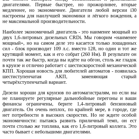
двигателями. Первые быстрее, но прожорливее, вторые
медленнее, но экономичнее. Двигатели любой версии i30
настроены для наилучшей экономики и лёгкого вождения, а
не максимальной производительности.
Наиболее экономичный двигатель - это наименее мощный из
двух 1,6-литровых дизельных CRDi. Мы говорим «наименее
мощный», но на самом деле это касается только лошадиных
сил - блок производит 109 л.с. вместо 128, но один и тот же
крутящий момент, как и его собрат (260 Нм). В результате он
почти так же быстр, когда вы идёте на обгон, столь же гладок
в круизе и отлично работает с шестискоростной механической
КПП. Хорошая новость для любителей автоматов - появилась
шестиступенчатая АКП, заменяющая старый
четырёхступенчатый вариант.
Дизели хороши для круизов по автомагистралям, но если вы
не планируете регулярные дальнобойные перегоны и ваши
финансы ограничены, берите 1,4-литровый бензиновый
двигатель. Он очень неплох, по крайней мере, в городе, где
нет потребности в высоких скоростях. Но не ждите особой
экономичности: пытаясь развить приличный темп, он ест
почти столько же топлива, как его 1,6-литровый коллега. Это
часто бывает с небольшими двигателями.