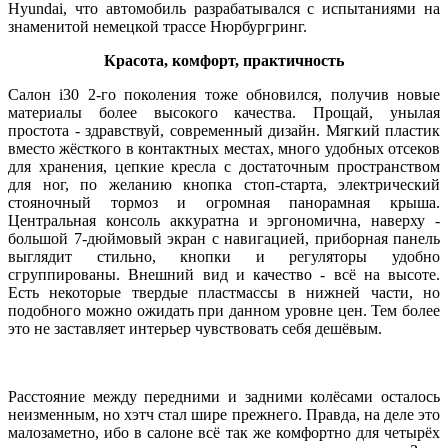
Hyundai, что автомобиль разрабатывался с испытаниями на
знаменитой немецкой трассе Нюрбургринг.
Красота, комфорт, практичность
Салон i30 2-го поколения тоже обновился, получив новые
материалы более высокого качества. Прощай, унылая
простота - здравствуй, современный дизайн. Мягкий пластик
вместо жёсткого в контактных местах, много удобных отсеков
для хранения, цепкие кресла с достаточным пространством
для ног, по желанию кнопка стоп-старта, электрический
стояночный тормоз и огромная панорамная крыша.
Центральная консоль аккуратна и эргономична, наверху -
большой 7-дюймовый экран с навигацией, приборная панель
выглядит стильно, кнопки и регуляторы удобно
сгруппированы. Внешний вид и качество - всё на высоте.
Есть некоторые твердые пластмассы в нижней части, но
подобного можно ожидать при данном уровне цен. Тем более
это не заставляет интерьер чувствовать себя дешёвым.
Расстояние между передними и задними колёсами осталось
неизменным, но хэтч стал шире прежнего. Правда, на деле это
малозаметно, ибо в салоне всё так же комфортно для четырёх