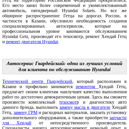
Гетц на территорию Российской Федерации прекратились.
Его место занял более современный и укомплектованный
автомобиль, пятидверный Hyundai Solaris. Но все же
обширное распространение Гетца на дорогах России, в
частности в Казани, обусловило необходимость создания
специализированных автосервисов, которые на
профессиональном уровне занимаются обслуживанием
Hyundai Getz, производят его техосмотр, ремонт Хендай Гетц
и
ремонт двигателя Hyundai
.
Автосервис Гвардейский: одни из лучших условий
для клиента по обслуживанию Hyundai
Технический центр Гвардейский
, который расположен в
Казани и профильно занимается
ремонтом
Хундай Гетц,
предлагает своим клиентам наилучшее качество выполнения
работ по достаточно демократичным ценам. Здесь вы сможете
произвести комплексный
техосмот
р и диагностику авто
данного брэнда, выполнить
замену масла в двигателе
Хендай
Гетц,
замену ГРМ
и расходных материалов, заказать установку
дополнительного оборудования, а также приобрести
запчасти
для Хендай
от непосредственного производителя.
Специалисты нашего автосервисаимеют немалый опыт и