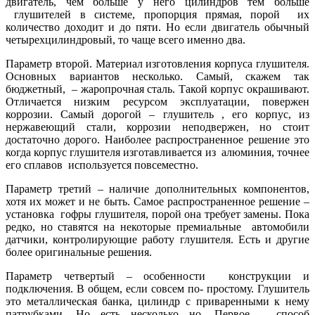
двигатель, чем больше у него цилиндров тем больше
глушителей в системе, пропорция прямая, порой их
количество доходит и до пяти. Но если двигатель обычный
четырехцилиндровый, то чаще всего именно два.
Параметр второй. Материал изготовления корпуса глушителя.
Основных вариантов несколько. Самый, скажем так
бюджетный, – жаропрочная сталь. Такой корпус окрашивают.
Отличается низким ресурсом эксплуатации, повержен
коррозии. Самый дорогой – глушитель , его корпус, из
нержавеющий стали, коррозии неподвержен, но стоит
достаточно дорого. Наиболее распространенное решение это
когда корпус глушителя изготавливается из алюминия, точнее
его сплавов используется повсеместно.
Параметр третий – наличие дополнительных компонентов,
хотя их может и не быть. Самое распространенное решение –
установка гофры глушителя, порой она требует замены. Пока
редко, но ставятся на некоторые премиальные автомобили
датчики, контролирующие работу глушителя. Есть и другие
более оригинальные решения.
Параметр четвертый – особенности конструкции и
подключения. В общем, если совсем по- простому. Глушитель
это металлическая банка, цилиндр с приваренными к нему
патрубками. Но есть несколько но. Первое – способ