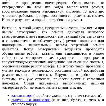
после ее проведения, внеочередное. Основывается это
утверждение на том что когда выполняется ремонт,
восстановление одной неисправной системы, то довольно
часто востребована проверка состояния сопредельных систем.
И по ее результатам порой востребован и ремонт.
Разговор о такой услуге, предлагаемой моторным цехом при
нашем автосервисе, как ремонт двигателя легкового
автотранспорта, вне зависимости это текущий (без демонтажа
и с незначительным объемом услуг) ремонт двигателя или
полноценный капитальный, весьма затратный ремонт
двигателя. Когда мотористами техцентра проводятся
обозначенные работы, кстати, они выполняются в нашем
собственном моторном цехе, нуждаются в проверке и
сопутствующем сервисном обслуживании смежные системы,
обеспечивающие работу мотора. По итогам такой проверки с
учетом текущего технического состояния порой востребован
ремонт выхлопной системы. Нарушение в работе этой
системы, как уже отмечали, привести могут к серьезным
поломкам. Среди актуальных выполняемых нашими
мастерами работ не только замена глушителя, но:
катализатора
(порой его удаления, с учетом стоимости);
выпускного коллектора
(если потребуется, то меняем и
его прокладку);