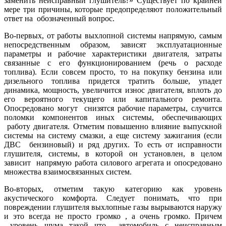
заменить неисправный глушитель?» Существует по крайней
мере три причины, которые предопределяют положительный
ответ на обозначенный вопрос.
Во-первых, от работы выхлопной системы напрямую, самым
непосредственным образом, зависят эксплуатационные
параметры и рабочие характеристики двигателя, затраты
связанные с его функционированием (речь о расходе
топлива). Если совсем просто, то на покупку бензина или
дизельного топлива придется тратить больше, упадет
динамика, мощность, увеличится износ двигателя, вплоть до
его вероятного текущего или капитального ремонта.
Опосредовано могут снизятся рабочие параметры, случится
поломки компонентов иных системы, обеспечивающих
работу двигателя. Отметим повышенно влияние выпускной
системы на систему смазки, а еще систему зажигания (если
ДВС бензиновый) и ряд других. То есть от исправности
глушителя, системы, в которой он установлен, в целом
зависит напрямую работа силового агрегата и опосредовано
множества взаимосвязанных систем.
Во-вторых, отметим такую категорию как уровень
акустического комфорта. Следует понимать, что при
повреждении глушителя выхлопные газы вырываются наружу
и это всегда не просто громко , а очень громко. Причем
уровень шума такой что автомобиль с неисправным