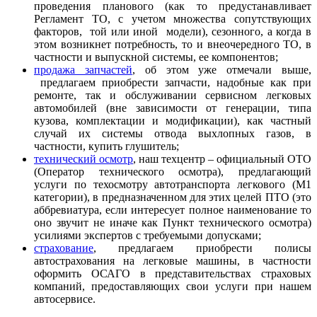
проведения планового (как то предустанавливает
Регламент ТО, с учетом множества сопутствующих
факторов, той или иной модели), сезонного, а когда в
этом возникнет потребность, то и внеочередного ТО, в
частности и выпускной системы, ее компонентов;
продажа запчастей
, об этом уже отмечали выше,
предлагаем приобрести запчасти, надобные как при
ремонте, так и обслуживании сервисном легковых
автомобилей (вне зависимости от генерации, типа
кузова, комплектации и модификации), как частный
случай их системы отвода выхлопных газов, в
частности, купить глушитель;
технический осмотр
, наш техцентр – официальный ОТО
(Оператор технического осмотра), предлагающий
услуги по техосмотру автотранспорта легкового (M1
категории), в предназначенном для этих целей ПТО (это
аббревиатура, если интересует полное наименование то
оно звучит не иначе как Пункт технического осмотра)
усилиями экспертов с требуемыми допусками;
страхование
, предлагаем приобрести полисы
автострахования на легковые машины, в частности
оформить ОСАГО в представительствах страховых
компаний, предоставляющих свои услуги при нашем
автосервисе.