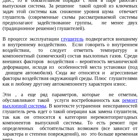
ДВС, то в обязательном порядке с ним в паре работает
выпускная система. За решение такой одной из ключевых
задач этой системы как снижение уровня шума отвечает
глушитель (современные схемы рассматриваемой системы
предполагают задействование группы, не менее двух
(традиционное решение) глушителей).
В процессе эксплуатации
глушитель
подвергается внешнему
и внутреннему воздействию. Если говорить о внутреннем
воздействии, то следует отметить температуру и
компонентный (химический) состав выхлопных газов. Среди
внешних факторов воздействия – вероятность механической
деформации, исходя из особенностей места установки (под
днищем автомобиля). Сюда же относятся и агрессивные
факторы воздействия окружающей среды. Плюс глушителями
как и любому другому автокомпоненту характерен износ.
Эти , а еще ряд параметров, которые не отметим,
обуславливают такой услуги востребованность как
ремонт
выхлопной системы
. В контексте устранения неисправностей
глушитель речь идет о такой операции как замена глушителя,
так как он относится к категории неремонтопригодных
компонентов выпускной системы. То есть ремонт при
определенных обстоятельствах возможен (все зависит от
характера и степени повреждений), но это больше временная
мера.