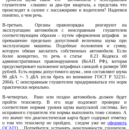
глушителем слышно за два-три квартала, а представь что
происходит в салоне с пассажирами и водителем? Надеемся
понятно, о чем речь.
В-третьих. Органы правопорядка реагируют на
эксплуатацию автомобиля с неисправным глушителем
соответствующим образом – путем оформления штрафов за
превышение предельно допустимой величины шума при
эксплуатации машины. Подобные положения и сумму,
которую обязан заплатить собственных автомобиля. Если
более конкретно, то речь о статье 8.23 Кодекса об
административных правонарушения (КоАП РФ), которая
предусматривает наложение штрафных санкций в размере 500
рублей. Есть нормы допустимого шума , они составляют шума
96 дБА +- 5 дБА (если брать во внимание ГОСТ Р 52231-
2004). С неисправным глушителем придерживаться эти норм
практически нереально.
В-четвертых. Рано или поздно автомобиль должен будет
пройти техосмотр. В его ходе подлежит проверке и
соответствие нормам уровня шума выпускной системы. Без
исправного глушителя эти нормы выполнить тоже сложно. А
это значит что диагностическая карта будет содержат отметку
о том что техосмотр не пройден, следом уже не
оформить
ОСАГО
. Потребуется устранять неисправности глушителя,