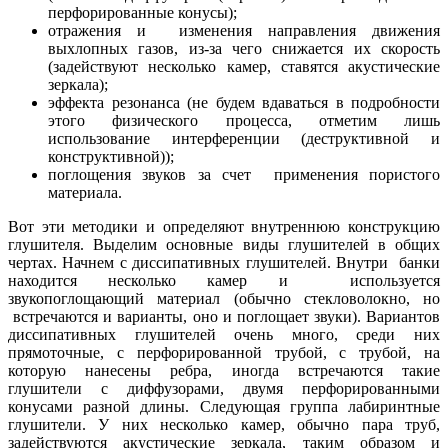
перфорированные конусы);
отражения и изменения направления движения
выхлопных газов, из-за чего снижается их скорость
(задействуют несколько камер, ставятся акустические
зеркала);
эффекта резонанса (не будем вдаваться в подробности
этого физического процесса, отметим лишь
использование интерференции (деструктивной и
конструктивной));
поглощения звуков за счет применения пористого
материала.
Вот эти методики и определяют внутреннюю конструкцию
глушителя. Выделим основные виды глушителей в общих
чертах. Начнем с диссипативных глушителей. Внутри банки
находится несколько камер и используется
звукопоглощающий материал (обычно стекловолокно, но
встречаются и варианты, оно и поглощает звуки). Вариантов
диссипативных глушителей очень много, среди них
прямоточные, с перфорированной трубой, с трубой, на
которую нанесены ребра, иногда встречаются такие
глушители с диффузорами, двумя перфорированными
конусами разной длины. Следующая группа лабиринтные
глушители. У них несколько камер, обычно пара труб,
задействуются акустические зеркала, таким образом и