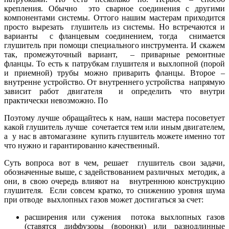
крепления. Обычно это сварное соединения с другими
компонентами системы. Оттого нашим мастерам приходится
просто вырезать глушитель из системы. Но встречаются и
варианты с фланцевым соединением, тогда снимается
глушитель при помощи специального инструмента. И скажем
так, промежуточный вариант, – приварные ремонтные
фланцы. То есть к патрубкам глушителя и выхлопной (порой
и приемной) трубы можно приварить фланцы. Второе –
внутренне устройство. От внутреннего устройства напрямую
зависит работ двигателя и определить что внутри
практически невозможно. По
Поэтому лучше обращайтесь к нам, наши мастера посоветует
какой глушитель лучше сочетается тем или иным двигателем,
а у нас в автомагазине купить глушитель можете именно тот
что нужно и гарантированно качественный.
Суть вопроса вот в чем, решает глушитель свои задачи,
обозначенные выше, с задействованием различных методик, а
они, в свою очередь влияют на внутреннюю конструкцию
глушителя. Если совсем кратко, то снижению уровня шума
при отводе выхлопных газов может достигаться за счет:
расширения или сужения потока выхлопных газов
(ставятся диффузоры (воронки) или разнодлинные