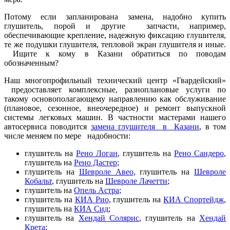
Потому если запланирована замена, надобно купить
глушитель, порой и другие запчасти, например,
обеспечивающие крепление, надежную фиксацию глушителя,
те же подушки глушителя, тепловой экран глушителя и иные.
Ищите к кому в Казани обратиться по поводам
обозначенным?
Наш многопрофильный технический центр «Гвардейский»
предоставляет комплексные, разноплановые услуги по
такому основополагающему направлению как обслуживание
(плановое, сезонное, внеочередное) и ремонт выпускной
системы легковых машин. В частности мастерами нашего
автосервиса поводится
замена глушителя в Казани
, в том
числе меняем по мере надобности:
глушитель на
Рено Логан
, глушитель на
Рено Сандеро
,
глушитель на
Рено Дастер
;
глушитель на
Шевроле Авео
, глушитель на
Шевроле
Кобальт
, глушитель на
Шевроле Лачетти
;
глушитель на
Опель Астра
;
глушитель на
КИА Рио
, глушитель на
КИА Спортейдж
,
глушитель на
КИА Сид
;
глушитель на
Хендай Солярис
, глушитель на
Хендай
Крета
;