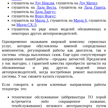
глушитель на
Дэу Нексия
, глушитель на
Дэу Матиз
;
глушитель на
Лада Веста
, глушитель на
Лада Гранта
,
глушитель на
Лада Ларгус
;
глушитель на
Форд Фокус
;
глушитель на
Мазда 3
, глушитель на
Мазда 6
, глушитель
на
Мазда СХ-5
;
глушитель на ряде иных моделей обозначенных и
некоторых других автопроизводителей.
Одновременно оказываем широкий комплекс сервисных
услуг, которые обусловлены заменой сопредельных
компонентов, регулировкой работы как двигателя, так и
системы отвода выхлопных газов. Еще одно сопутствующее
направление нашей работы – продажа запчастей. Предлагаем
у нас выгодно, с гарантией качества приобрести запчасти на
обозначенные и ряд других моделей иных
автопроизводителей, когда востребован ремонт выхлопной
системы. У нас сможете купить глушитель.
Если говорить в целом ключевые направления работы
техцентра это:
техническое обслуживание (аббревиатура ТО порой
встречается либо сокращенное название,
техобслуживание) легкового автотранспорта путем