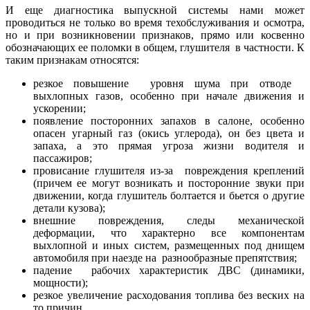
И еще диагностика выпускной системы нами может
проводиться не только во время техобслуживания и осмотра,
но и при возникновении признаков, прямо или косвенно
обозначающих ее поломки в общем, глушителя в частности. К
таким признакам относятся:
резкое повышение уровня шума при отводе
выхлопных газов, особенно при начале движения и
ускорении;
появление посторонних запахов в салоне, особенно
опасен угарный газ (окись углерода), он без цвета и
запаха, а это прямая угроза жизни водителя и
пассажиров;
провисание глушителя из-за повреждения креплений
(причем ее могут возникать и посторонние звуки при
движении, когда глушитель болтается и бьется о другие
детали кузова);
внешние повреждения, следы механической
деформации, что характерно все компонентам
выхлопной и иных систем, размещенных под днищем
автомобиля при наезде на разнообразные препятствия;
падение рабочих характеристик ДВС (динамики,
мощности);
резкое увеличение расходования топлива без веских на
то причин.