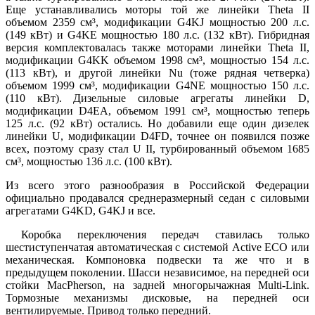
Еще устанавливались моторы той же линейки Theta II
объемом 2359 см³, модификации G4KJ мощностью 200 л.с.
(149 кВт) и G4KE мощностью 180 л.с. (132 кВт). Гибридная
версия комплектовалась также моторами линейки Theta II,
модификации G4KK объемом 1998 см³, мощностью 154 л.с.
(113 кВт), и другой линейки Nu (тоже рядная четверка)
объемом 1999 см³, модификации G4NE мощностью 150 л.с.
(110 кВт). Дизельные силовые агрегаты линейки D,
модификации D4EA, объемом 1991 см³, мощностью теперь
125 л.с. (92 кВт) остались. Но добавили еще один дизелек
линейки U, модификации D4FD, точнее он появился позже
всех, поэтому сразу стал U II, турбированный объемом 1685
см³, мощностью 136 л.с. (100 кВт).
Из всего этого разнообразия в Российской Федерации
официально продавался среднеразмерный седан с силовыми
агрегатами G4KD, G4KJ и все.
Коробка переключения передач ставилась только
шестиступенчатая автоматическая с системой Active ECO или
механическая. Компоновка подвески та же что и в
предыдущем поколении. Шасси независимое, на передней оси
стойки MacPherson, на задней многорычажная Multi-Link.
Тормозные механизмы дисковые, на передней оси
вентилируемые. Привод только передний.