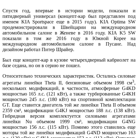
Спустя год, впервые в истории модели, показали и
пятидверный универсал (концепт-кар был представлен под
именем KIA Sportspace еще в 2015 году). KIA Optima SW
продемонстрировали в Швейцарии на международном
автомобильном салоне в Женеве в 2016 году. KIA K5 SW
показали в том же 2016 году в Южной Корее на
международном автомобильном салоне в Пусане. Над
дизайном работал Питер Шрайер.
Был еще концепт-кар в кузове четырехдверный кабриолет на
базе седана, но он в серию не пошел.
Относительно технических характеристик. Остались силовые
3
агрегаты линейки Theta II, бензиновые объемом 1998 см
,
нескольких модификаций, в частности, атмосферные G4KD
мощностью 165 л.с. (121 кВт), а также турбированные G4KH
мощностью 245 л.с. (180 кВт) на спортивной комплектации
GT. Еще ставится двигатель той же линейки Theta II объемом
2359 см³, модификации G4KJ мощностью 188 л.с. (138 кВт).
Гибридная версия комплектуется силовыми агрегатами
линейки Nu объемом 1999 см³, модификации G4NG
мощностью 156 л.с. (115 кВт). Помимо этого ставились еще
моторы той же линейки модификаций G4ND мощностью 163