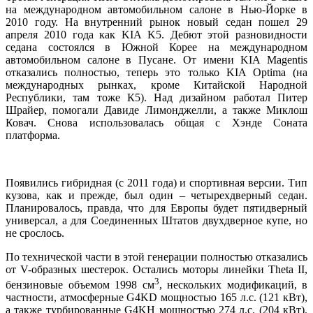
на международном автомобильном салоне в Нью-Йорке в
2010 году. На внутренний рынок новый седан пошел 29
апреля 2010 года как KIA K5. Дебют этой разновидности
седана состоялся в Южной Корее на международном
автомобильном салоне в Пусане. От имени KIA Magentis
отказались полностью, теперь это только KIA Optima (на
международных рынках, кроме Китайской Народной
Республики, там тоже К5). Над дизайном работал Питер
Шрайер, помогали Давиде Лимонджелли, а также Миклош
Ковач. Снова использовалась общая с Хэнде Соната
платформа.
Появились гибридная (с 2011 года) и спортивная версии. Тип
кузова, как и прежде, был один – четырехдверный седан.
Планировалось, правда, что для Европы будет пятидверный
универсал, а для Соединенных Штатов двухдверное купе, но
не срослось.
По технической части в этой генерации полностью отказались
от V-образных шестерок. Остались моторы линейки Theta II,
3
бензиновые объемом 1998 см
, нескольких модификаций, в
частности, атмосферные G4KD мощностью 165 л.с. (121 кВт),
а также турбированные G4KH мощностью 274 л.с. (204 кВт).