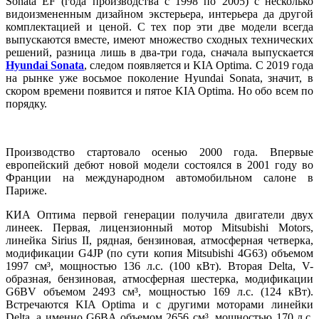
Sonata EF (года производства с 1998 по 2005) с несколько
видоизмененным дизайном экстерьера, интерьера да другой
комплектацией и ценой. С тех пор эти две модели всегда
выпускаются вместе, имеют множество сходных технических
решений, разница лишь в два-три года, сначала выпускается
Hyundai Sonata
, следом появляется и KIA Optima. С 2019 года
на рынке уже восьмое поколение Hyundai Sonata, значит, в
скором времени появится и пятое KIA Optima. Но обо всем по
порядку.
Производство стартовало осенью 2000 года. Впервые
европейский дебют новой модели состоялся в 2001 году во
Франции на международном автомобильном салоне в
Париже.
КИА Оптима первой генерации получила двигатели двух
линеек. Первая, лицензионный мотор Mitsubishi Motors,
линейка Sirius II, рядная, бензиновая, атмосферная четверка,
модификации G4JP (по сути копия Mitsubishi 4G63) объемом
1997 см³, мощностью 136 л.с. (100 кВт). Вторая Delta, V-
образная, бензиновая, атмосферная шестерка, модификации
G6BV объемом 2493 см³, мощностью 169 л.с. (124 кВт).
Встречаются KIA Optima и с другими моторами линейки
Delta, а именно G6BA объемом 2656 см³, мощностью 170 л.с.