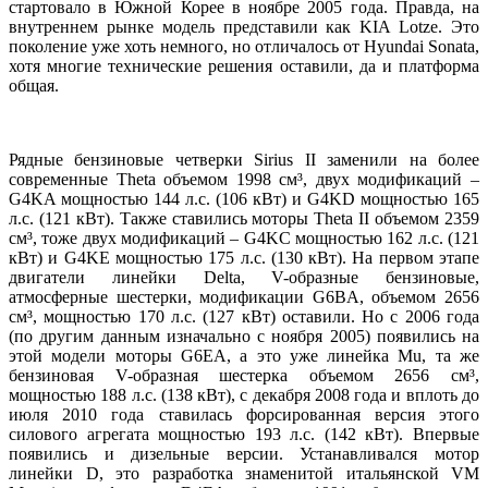
стартовало в Южной Корее в ноябре 2005 года. Правда, на
внутреннем рынке модель представили как KIA Lotze. Это
поколение уже хоть немного, но отличалось от Hyundai Sonata,
хотя многие технические решения оставили, да и платформа
общая.
Рядные бензиновые четверки Sirius II заменили на более
современные Theta объемом 1998 см³, двух модификаций –
G4KA мощностью 144 л.с. (106 кВт) и G4KD мощностью 165
л.с. (121 кВт). Также ставились моторы Theta II объемом 2359
см³, тоже двух модификаций – G4KC мощностью 162 л.с. (121
кВт) и G4KE мощностью 175 л.с. (130 кВт). На первом этапе
двигатели линейки Delta, V-образные бензиновые,
атмосферные шестерки, модификации G6BA, объемом 2656
см³, мощностью 170 л.с. (127 кВт) оставили. Но с 2006 года
(по другим данным изначально с ноября 2005) появились на
этой модели моторы G6EA, а это уже линейка Mu, та же
бензиновая V-образная шестерка объемом 2656 см³,
мощностью 188 л.с. (138 кВт), с декабря 2008 года и вплоть до
июля 2010 года ставилась форсированная версия этого
силового агрегата мощностью 193 л.с. (142 кВт). Впервые
появились и дизельные версии. Устанавливался мотор
линейки D, это разработка знаменитой итальянской VM