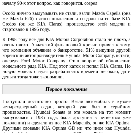
началу 90-х этот вопрос, как говорится, созрел.
Особо ничего выдумывать не стали, взяли Mazda Capella (она
же Mazda 626) пятого поколения и создали на ее базе KIA
Credos (он же KIA Clarus), производство этой модели и
стартовало в 1995 году.
К 1998 году все для KIA Motors Corporation стало не плохо, а
очень плохо. Азиатский финансовый кризис привел к тому,
что компания объявила о банкротстве. 51% выкупил другой
корейский автопроизводитель Hyundai Motor Company, кстати,
опередя Ford Motor Company. Стал вопрос об обновлении
модельного ряда KIA. Под этот каток и попал KIA Clarus. Но
новую модель с нуля разрабатывать времени не было, да и
деньги тогда тоже экономили.
Первое поколение
Поступили достаточно просто. Взяли автомобиль в кузове
четырехдверный седан, который уже был в серийном
производстве, Hyundai Sonata (а эта модель на тот момент
выпускалась с 1985 года, была доступна в четвертом уже
поколении) и сделали из нее KIA Magentis, он же KIA Optima.
Другими словами KIA Optima GD ни что иное как Hyundai