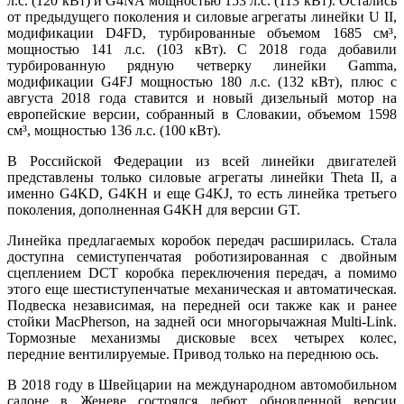
л.с. (120 кВт) и G4NA мощностью 153 л.с. (113 кВт). Остались
от предыдущего поколения и силовые агрегаты линейки U II,
модификации D4FD, турбированные объемом 1685 см³,
мощностью 141 л.с. (103 кВт). С 2018 года добавили
турбированную рядную четверку линейки Gamma,
модификации G4FJ мощностью 180 л.с. (132 кВт), плюс с
августа 2018 года ставится и новый дизельный мотор на
европейские версии, собранный в Словакии, объемом 1598
см³, мощностью 136 л.с. (100 кВт).
В Российской Федерации из всей линейки двигателей
представлены только силовые агрегаты линейки Theta II, а
именно G4KD, G4KH и еще G4KJ, то есть линейка третьего
поколения, дополненная G4KH для версии GT.
Линейка предлагаемых коробок передач расширилась. Стала
доступна семиступенчатая роботизированная с двойным
сцеплением DCT коробка переключения передач, а помимо
этого еще шестиступенчатые механическая и автоматическая.
Подвеска независимая, на передней оси также как и ранее
стойки MacPherson, на задней оси многорычажная Multi-Link.
Тормозные механизмы дисковые всех четырех колес,
передние вентилируемые. Привод только на переднюю ось.
В 2018 году в Швейцарии на международном автомобильном
салоне в Женеве состоялся дебют обновленной версии