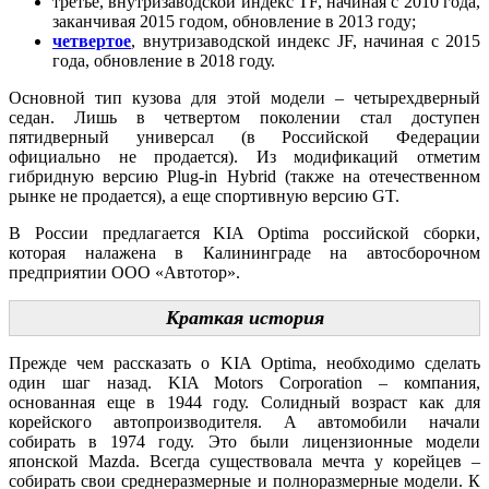
третье, внутризаводской индекс TF, начиная с 2010 года,
заканчивая 2015 годом, обновление в 2013 году;
четвертое
, внутризаводской индекс JF, начиная с 2015
года, обновление в 2018 году.
Основной тип кузова для этой модели – четырехдверный
седан. Лишь в четвертом поколении стал доступен
пятидверный универсал (в Российской Федерации
официально не продается). Из модификаций отметим
гибридную версию Plug-in Hybrid (также на отечественном
рынке не продается), а еще спортивную версию GT.
В России предлагается KIA Optima российской сборки,
которая налажена в Калининграде на автосборочном
предприятии ООО «Автотор».
Краткая история
Прежде чем рассказать о KIA Optima, необходимо сделать
один шаг назад. KIA Motors Corporation – компания,
основанная еще в 1944 году. Солидный возраст как для
корейского автопроизводителя. А автомобили начали
собирать в 1974 году. Это были лицензионные модели
японской Mazda. Всегда существовала мечта у корейцев –
собирать свои среднеразмерные и полноразмерные модели. К