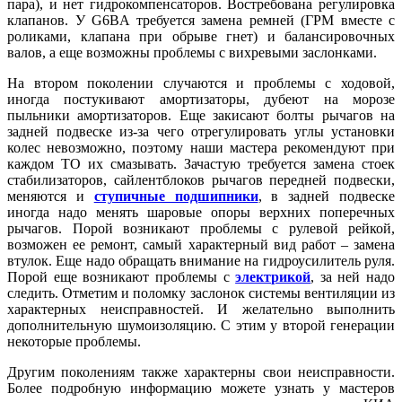
пара), и нет гидрокомпенсаторов. Востребована регулировка
клапанов. У G6BA требуется замена ремней (ГРМ вместе с
роликами, клапана при обрыве гнет) и балансировочных
валов, а еще возможны проблемы с вихревыми заслонками.
На втором поколении случаются и проблемы с ходовой,
иногда постукивают амортизаторы, дубеют на морозе
пыльники амортизаторов. Еще закисают болты рычагов на
задней подвеске из-за чего отрегулировать углы установки
колес невозможно, поэтому наши мастера рекомендуют при
каждом ТО их смазывать. Зачастую требуется замена стоек
стабилизаторов, сайлентблоков рычагов передней подвески,
меняются и
ступичные подшипники
, в задней подвеске
иногда надо менять шаровые опоры верхних поперечных
рычагов. Порой возникают проблемы с рулевой рейкой,
возможен ее ремонт, самый характерный вид работ – замена
втулок. Еще надо обращать внимание на гидроусилитель руля.
Порой еще возникают проблемы с
электрикой
, за ней надо
следить. Отметим и поломку заслонок системы вентиляции из
характерных неисправностей. И желательно выполнить
дополнительную шумоизоляцию. С этим у второй генерации
некоторые проблемы.
Другим поколениям также характерны свои неисправности.
Более подробную информацию можете узнать у мастеров