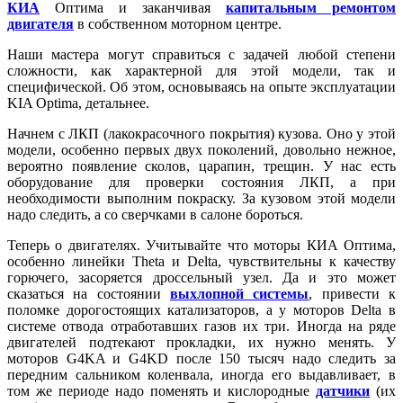
КИА
Оптима и заканчивая
капитальным ремонтом
двигателя
в собственном моторном центре.
Наши мастера могут справиться с задачей любой степени
сложности, как характерной для этой модели, так и
специфической. Об этом, основываясь на опыте эксплуатации
KIA Optima, детальнее.
Начнем с ЛКП (лакокрасочного покрытия) кузова. Оно у этой
модели, особенно первых двух поколений, довольно нежное,
вероятно появление сколов, царапин, трещин. У нас есть
оборудование для проверки состояния ЛКП, а при
необходимости выполним покраску. За кузовом этой модели
надо следить, а со сверчками в салоне бороться.
Теперь о двигателях. Учитывайте что моторы КИА Оптима,
особенно линейки Theta и Delta, чувствительны к качеству
горючего, засоряется дроссельный узел. Да и это может
сказаться на состоянии
выхлопной системы
, привести к
поломке дорогостоящих катализаторов, а у моторов Delta в
системе отвода отработавших газов их три. Иногда на ряде
двигателей подтекают прокладки, их нужно менять. У
моторов G4KA и G4KD после 150 тысяч надо следить за
передним сальником коленвала, иногда его выдавливает, в
том же периоде надо поменять и кислородные
датчики
(их