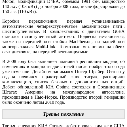
Motori, модификации D4EA, объемом 1991 см³, мощностью
140 л.с. (103 кВт) до ноября 2008 года, после форсировали до
150 л.с. (110 кВт).
Коробки переключения передач устанавливались
автоматические четырехступенчатые, механические пяти-,
шестиступенчатые. В комплектациях с двигателем G6EA
ставился пятиступенчатый автомат. Подвеска независимая,
также на передней оси стойки MacPherson, на задней оси
многорычажная Multi-Link. Тормозные механизмы на обеих
осях дисковые, на передней вентилируемые.
В 2008 году был выполнен плановый рестайлинг модели, об
изменениях в мощности двигателей после ноября этого года
уже отмечали. Дизайном занимался Питер Шрайер. Оттого у
седана появился характерный «нос тигра», расширили
комплектацию, список базовых и дополнительных опций.
Дебют обновленной KIA Optima состоялся в Соединенных
Штатах Америки на международном автосалоне,
проходившем в Нью-Йорке. Производство второй генерации
было окончено летом 2010 года.
Третье поколение
Третья генерация КИА Оптима дебютировала там же в США