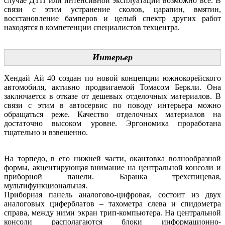
случае ДТП или интенсивной эксплуатации возможно все. В
связи с этим устранение сколов, царапин, вмятин,
восстановление бамперов и целый спектр других работ
находятся в компетенции специалистов техцентра.
Интерьер
Хендай Ай 40 создан по новой концепции южнокорейского
автомобиля, активно продвигаемой Томасом Беркли. Она
заключается в отказе от дешевых отделочных материалов. В
связи с этим в автосервис по поводу интерьера можно
обращаться реже. Качество отделочных материалов на
достаточно высоком уровне. Эргономика проработана
тщательно и взвешенно.
На торпедо, в его нижней части, окантовка волнообразной
формы, акцентирующая внимание на центральной консоли и
приборной панели. Баранка трехспицевая,
мультифункциональная.
Приборная панель аналогово-цифровая, состоит из двух
аналоговых циферблатов – тахометра слева и спидометра
справа, между ними экран трип-компьютера. На центральной
консоли располагаются блоки информационно-