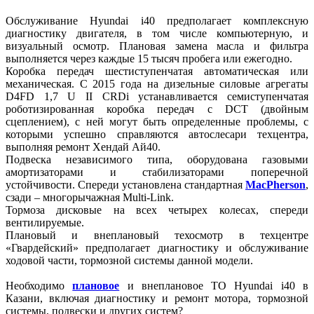
Обслуживание Hyundai i40 предполагает комплексную
диагностику двигателя, в том числе компьютерную, и
визуальный осмотр. Плановая замена масла и фильтра
выполняется через каждые 15 тысяч пробега или ежегодно.
Коробка передач шестиступенчатая автоматическая или
механическая. С 2015 года на дизельные силовые агрегаты
D4FD 1,7 U II CRDi устанавливается семиступенчатая
роботизированная коробка передач с DCT (двойным
сцеплением), с ней могут быть определенные проблемы, с
которыми успешно справляются автослесари техцентра,
выполняя ремонт Хендай Ай40.
Подвеска независимого типа, оборудована газовыми
амортизаторами и стабилизаторами поперечной
устойчивости. Спереди установлена стандартная
MacPherson
,
сзади – многорычажная Multi-Link.
Тормоза дисковые на всех четырех колесах, спереди
вентилируемые.
Плановый и внеплановый техосмотр в техцентре
«Гвардейский» предполагает диагностику и обслуживание
ходовой части, тормозной системы данной модели.
Необходимо
плановое
и внеплановое ТО Hyundai i40 в
Казани, включая диагностику и ремонт мотора, тормозной
системы, подвески и других систем?