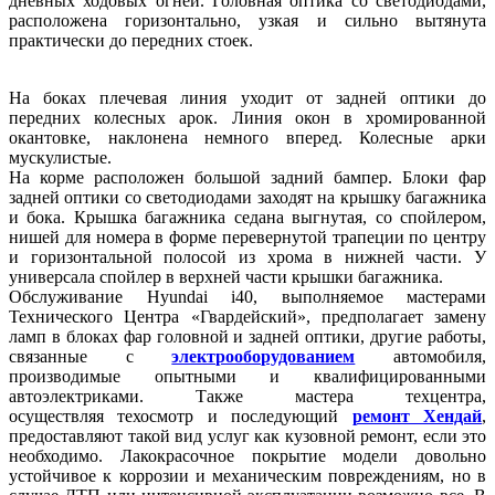
дневных ходовых огней. Головная оптика со светодиодами,
расположена горизонтально, узкая и сильно вытянута
практически до передних стоек.
На боках плечевая линия уходит от задней оптики до
передних колесных арок. Линия окон в хромированной
окантовке, наклонена немного вперед. Колесные арки
мускулистые.
На корме расположен большой задний бампер. Блоки фар
задней оптики со светодиодами заходят на крышку багажника
и бока. Крышка багажника седана выгнутая, со спойлером,
нишей для номера в форме перевернутой трапеции по центру
и горизонтальной полосой из хрома в нижней части. У
универсала спойлер в верхней части крышки багажника.
Обслуживание Hyundai i40, выполняемое мастерами
Технического Центра «Гвардейский», предполагает замену
ламп в блоках фар головной и задней оптики, другие работы,
связанные с
электрооборудованием
автомобиля,
производимые опытными и квалифицированными
автоэлектриками. Также мастера техцентра,
осуществляя техосмотр и последующий
ремонт Хендай
,
предоставляют такой вид услуг как кузовной ремонт, если это
необходимо. Лакокрасочное покрытие модели довольно
устойчивое к коррозии и механическим повреждениям, но в