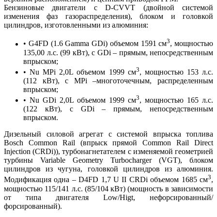
Бензиновые двигатели с D-CVVT (двойной системой
изменения фаз газораспределения), блоком и головкой
цилиндров, изготовленными из алюминия:
3
• G4FD (1.6 Gamma GDi) объемом 1591 см
, мощностью
135,00 л.с. (99 кВт), с GDi – прямым, непосредственным
впрыском;
3
• Nu MPi 2,0L объемом 1999 см
, мощностью 153 л.с.
(112 кВт), с MPi –многоточечным, распределенным
впрыском;
3
• Nu GDi 2,0L объемом 1999 см
, мощностью 165 л.с.
(122 кВт), с GDi – прямым, непосредственным
впрыском.
Дизельный силовой агрегат с системой впрыска топлива
Bosch Common Rail (впрыск прямой Common Rail Direct
Injection (CRDi)), турбонагнетателем с изменяемой геометрией
турбины Variable Geometry Turbocharger (VGT), блоком
цилиндров из чугуна, головкой цилиндров из алюминия.
3
Модификация одна – D4FD 1,7 U II CRDi объемом 1685 см
,
мощностью 115/141 л.с. (85/104 кВт) (мощность в зависимости
от типа двигателя Low/Higt, нефорсированный/
форсированный).