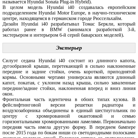
называется Hyundai Sonata Plug-in Hybrid).
В целом модель Hyundai i40 создавалась европейским
подразделением Hyundai Motor Europe, в научно-техническом
центре, находящемся в германском городе Рюссельхайм.
Дизайн Hyundai i40 разрабатывал Томас Беркли, который
работал ранее в BMW (занимался разработкой 3-й,
экстерьером и интерьером 6-й серий баварских моделей).
Экстерьер
Силуэт седана Hyundai i40 состоит из длинного капота,
дугообразной крыши, перетекающей в сильно наклоненные
передние и задние стойки, очень короткой, приподнятой
кормы. Основными чертами универсала являются длинный
капот, покатая, с уклоном назад крыша, сильно заваленные
передние/задние стойки, наклоненная вперед и вниз линия
окон.
Фронтальная часть идентична в обоих типах кузова. В
фейслифтинговой версии решетки радиатора и
воздухозаборника объединены в единый шестиугольник по
центру с хромированной окантовкой и семью
горизонтальными хромированными ламелями. Первоначально
передняя часть имела другую форму. В переднем бампере
после 2015 года по бокам ниши со светодиодными полосками