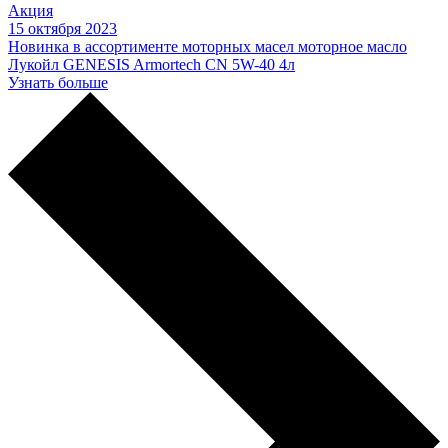
Акция
15 октября 2023
Новинка в ассортименте моторных масел моторное масло
Лукойл GENESIS Armortech CN 5W-40 4л
Узнать больше