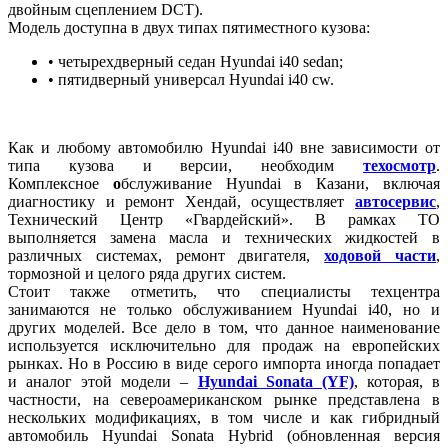
двойным сцеплением DCT).
Модель доступна в двух типах пятиместного кузова:
• четырехдверный седан Hyundai i40 sedan;
• пятидверный универсал Hyundai i40 cw.
Как и любому автомобилю Hyundai i40 вне зависимости от
типа кузова и версии, необходим
техосмотр
.
Комплексное
о
бслуживание Hyundai в Казани, включая
диагностику и ремонт Хендай, осуществляет
автосервис
,
Технический Центр «Гвардейский». В рамках ТО
выполняется замена масла и технических жидкостей в
различных системах, ремонт двигателя,
ходовой части
,
тормозной и целого ряда других систем.
Стоит также отметить, что специалисты техцентра
занимаются не только обслуживанием Hyundai i40, но и
других моделей. Все дело в том, что данное наименование
используется исключительно для продаж на европейских
рынках. Но в Россию в виде серого импорта иногда попадает
и аналог этой модели –
Hyundai Sonata (YF)
, которая, в
частности, на североамериканском рынке представлена в
нескольких модификациях, в том числе и как гибридный
автомобиль Hyundai Sonata Hybrid (обновленная версия