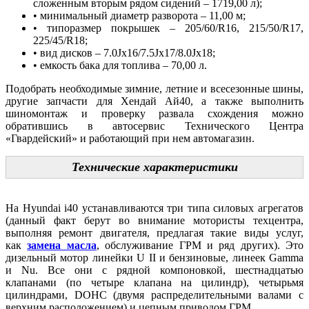
сложенным вторым рядом сидений – 1719,00 л);
• минимальный диаметр разворота – 11,00 м;
• типоразмер покрышек – 205/60/R16, 215/50/R17,
225/45/R18;
• вид дисков – 7.0Jx16/7.5Jx17/8.0Jx18;
• емкость бака для топлива – 70,00 л.
Подобрать необходимые зимние, летние и всесезонные шины,
другие запчасти для Хендай Ай40, а также выполнить
шиномонтаж и проверку развала схождения можно
обратившись в автосервис Технического Центра
«Гвардейский» и работающий при нем автомагазин.
Технические характеристики
На Hyundai i40 устанавливаются три типа силовых агрегатов
(данный факт берут во внимание мотористы техцентра,
выполняя ремонт двигателя, предлагая такие виды услуг,
как
замена масла
, обслуживание ГРМ и ряд других). Это
дизельный мотор линейки U II и бензиновые, линеек Gamma
и Nu. Все они с рядной компоновкой, шестнадцатью
клапанами (по четыре клапана на цилиндр), четырьмя
цилиндрами, DOHC (двумя распределительными валами с
верхним расположением) и цепным приводом ГРМ.