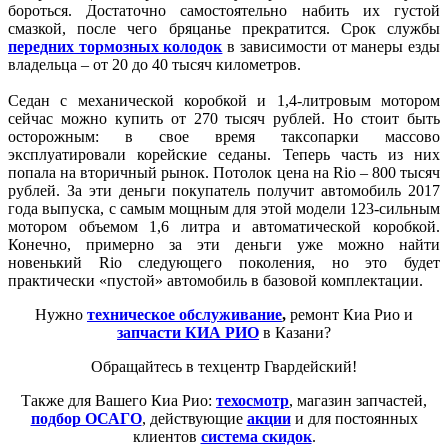
бороться. Достаточно самостоятельно набить их густой
смазкой, после чего бряцанье прекратится. Срок службы
передних тормозных колодок
в зависимости от манеры езды
владельца – от 20 до 40 тысяч километров.
Седан с механической коробкой и 1,4-литровым мотором
сейчас можно купить от 270 тысяч рублей. Но стоит быть
осторожным: в свое время таксопарки массово
эксплуатировали корейские седаны. Теперь часть из них
попала на вторичный рынок. Потолок цена на Rio – 800 тысяч
рублей. За эти деньги покупатель получит автомобиль 2017
года выпуска, с самым мощным для этой модели 123-сильным
мотором объемом 1,6 литра и автоматической коробкой.
Конечно, примерно за эти деньги уже можно найти
новенький Rio следующего поколения, но это будет
практически «пустой» автомобиль в базовой комплектации.
Нужно
техническое обслуживание
,
ремонт Киа Рио и
запчасти КИА РИО
в Казани?
Обращайтесь в техцентр Гвардейский!
Также для Вашего Киа Рио:
техосмотр
, магазин запчастей,
подбор ОСАГО
, действующие
акции
и для постоянных
клиентов
система скидок
.