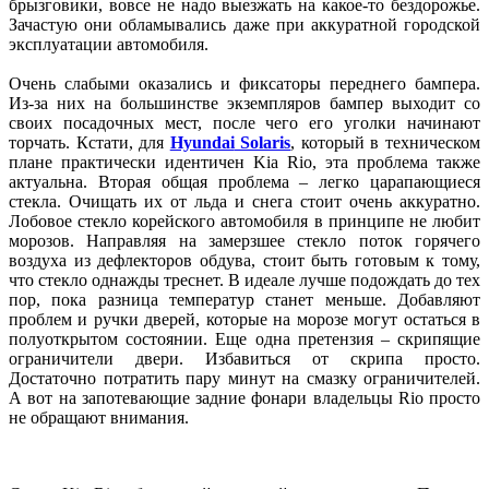
брызговики, вовсе не надо выезжать на какое-то бездорожье.
Зачастую они обламывались даже при аккуратной городской
эксплуатации автомобиля.
Очень слабыми оказались и фиксаторы переднего бампера.
Из-за них на большинстве экземпляров бампер выходит со
своих посадочных мест, после чего его уголки начинают
торчать. Кстати, для
Hyundai
Solaris
, который в техническом
плане практически идентичен Kia Rio, эта проблема также
актуальна. Вторая общая проблема – легко царапающиеся
стекла. Очищать их от льда и снега стоит очень аккуратно.
Лобовое стекло корейского автомобиля в принципе не любит
морозов. Направляя на замерзшее стекло поток горячего
воздуха из дефлекторов обдува, стоит быть готовым к тому,
что стекло однажды треснет. В идеале лучше подождать до тех
пор, пока разница температур станет меньше. Добавляют
проблем и ручки дверей, которые на морозе могут остаться в
полуоткрытом состоянии. Еще одна претензия – скрипящие
ограничители двери. Избавиться от скрипа просто.
Достаточно потратить пару минут на смазку ограничителей.
А вот на запотевающие задние фонари владельцы Rio просто
не обращают внимания.