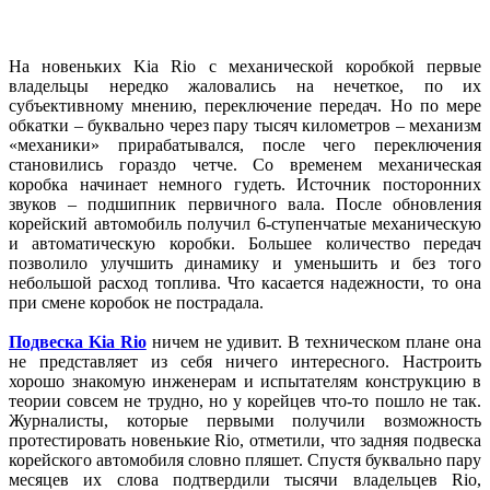
На новеньких Kia Rio с механической коробкой первые
владельцы нередко жаловались на нечеткое, по их
субъективному мнению, переключение передач. Но по мере
обкатки – буквально через пару тысяч километров – механизм
«механики» прирабатывался, после чего переключения
становились гораздо четче. Со временем механическая
коробка начинает немного гудеть. Источник посторонних
звуков – подшипник первичного вала. После обновления
корейский автомобиль получил 6-ступенчатые механическую
и автоматическую коробки. Большее количество передач
позволило улучшить динамику и уменьшить и без того
небольшой расход топлива. Что касается надежности, то она
при смене коробок не пострадала.
Подвеска
Kia
Rio
ничем не удивит. В техническом плане она
не представляет из себя ничего интересного. Настроить
хорошо знакомую инженерам и испытателям конструкцию в
теории совсем не трудно, но у корейцев что-то пошло не так.
Журналисты, которые первыми получили возможность
протестировать новенькие Rio, отметили, что задняя подвеска
корейского автомобиля словно пляшет. Спустя буквально пару
месяцев их слова подтвердили тысячи владельцев Rio,