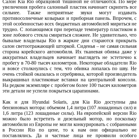
Салон Kia Rio образцовой тишиной не отличаются. По мере
увеличения пробега салонный пластик начинает скрипеть все
сильнее. Также неприятные звуки могут издавать
противосолнечные козырьки и приборная панель. Впрочем, с
этой особенностью всех бюджетных автомобилей мириться не
трудно. С лопающимся при перепаде температур пластиком в
зоне лобового стекла смириться сложнее. Не удивительно, что
бывалые владельцы Rio в жаркие дни стараются прикрыть
салон светоотражающей шторкой. Сиденья – не самая сильная
сторона корейского автомобиля. Их тканевая обивка даже у
аккуратных владельцев начинает выглядеть не эстетично к
пробегу в 70-80 тысяч километров. Некоторые обладатели Rio
и вовсе столкнулись с тем, что обивка лопалась по шву. Не
очень стойкой оказалась и серебрянка, которой производитель
выкрашивал пластиковые вставки на центральной консоли.
На редком экземпляре с пробегом более 100 тысяч километров
эти детали не успели покрыться царапинами.
Как и для Hyundai Solaris, для Kia Rio доступны два
бензиновых мотора: объемом 1,4 литра (107 лошадиных сил) и
1,6 литра (123 лошадиные силы). На европейской версии Rio
можно было встретить и дизельный мотор, но поскольку
автомобили из Европы не могли конкурировать с собранными
в России Rio по цене, то к нам они официально не
поставлялись. Да и частные лица не проявили особого