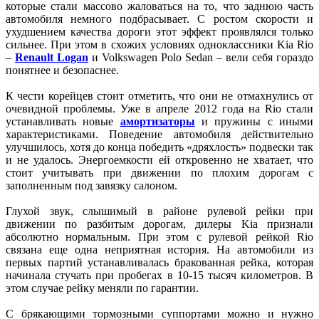
которые стали массово жаловаться на то, что заднюю часть
автомобиля немного подбрасывает. С ростом скорости и
ухудшением качества дороги этот эффект проявлялся только
сильнее. При этом в схожих условиях одноклассники Kia Rio
–
Renault
Logan
и Volkswagen Polo Sedan – вели себя гораздо
понятнее и безопаснее.
К чести корейцев стоит отметить, что они не отмахнулись от
очевидной проблемы. Уже в апреле 2012 года на Rio стали
устанавливать новые
амортизаторы
и пружины с иными
характеристиками. Поведение автомобиля действительно
улучшилось, хотя до конца победить «дряхлость» подвески так
и не удалось. Энергоемкости ей откровенно не хватает, что
стоит учитывать при движении по плохим дорогам с
заполненным под завязку салоном.
Глухой звук, слышимый в районе рулевой рейки при
движении по разбитым дорогам, дилеры Kia признали
абсолютно нормальным. При этом с рулевой рейкой Rio
связана еще одна неприятная история. На автомобили из
первых партий устанавливалась бракованная рейка, которая
начинала стучать при пробегах в 10-15 тысяч километров. В
этом случае рейку меняли по гарантии.
С брякающими тормозными суппортами можно и нужно