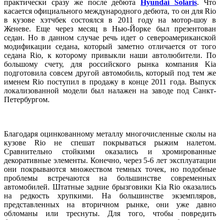
практически сразу же после дебюта
Hyundai Solaris
. Что
касается официального международного дебюта, то он для Rio
в кузове хэтчбек состоялся в 2011 году на мотор-шоу в
Женеве. Еще через месяц в Нью-Йорке был презентован
седан. Но в данном случае речь идет о североамериканской
модификации седана, который заметно отличается от того
седана Rio, к которому привыкли наши автолюбители. По
большому счету, для российского рынка компания Kia
подготовила совсем другой автомобиль, который под тем же
именем Rio поступил в продажу в конце 2011 года. Выпуск
локализованной модели был налажен на заводе под Санкт-
Петербургом.
Благодаря оцинкованному металлу многочисленные сколы на
кузове Rio не спешат покрываться рыжим налетом.
Сравнительно стойкими оказались и хромированные
декоративные элементы. Конечно, через 5-6 лет эксплуатации
они покрываются множеством темных точек, но подобные
проблемы встречаются на большинстве современных
автомобилей. Штатные задние брызговики Kia Rio оказались
на редкость хрупкими. На большинстве экземпляров,
представленных на вторичном рынке, они уже давно
обломаны или треснуты. Для того, чтобы повредить