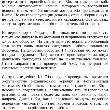
интереса ни к европейской версии Rio, ни к американской.
Многие автолюбители крайне настороженно восприняли
новость о том, что бензиновые моторы Rio производятся в
Китае. Но опыт эксплуатации доказал – страна сборки ничуть
не повлияла ни на качество, ни на надежность. Оба силовых
агрегата зарекомендовали себя с положительной стороны.
На первых порах обладатели Rio никак не могли привыкнуть
к тому, что двигатель их автомобиля непривычно стрекочет на
холостых оборотах. На самом деле это норма, а необычный
звук всего лишь является следствием работы топливных
форсунок. На холостых оборотах 1,4-литровый мотор может
изредка подтраивать. Чаще всего это происходит тогда, когда
двигателю приходится работать на некачественном топливе.
Стоит заправиться на проверенной АЗС, как неприятные
симптомы постепенно исчезнут.
Сразу после дебюта Kia Rio получил проверенные временем
5-ступенчатую механическую коробку и 4-ступенчатый
«автомат». Особенность автоматической трансмиссии Rio –
небольшие подергивания, возникающие при неторопливом
разгоне. Стоит поехать более активно, как толчки исчезают
напрочь. Дилеры Kia, как и следовало ожидать, подобное
поведение «автомата» считают нормой и говорят о том, что
это всего лишь особенность его работы.