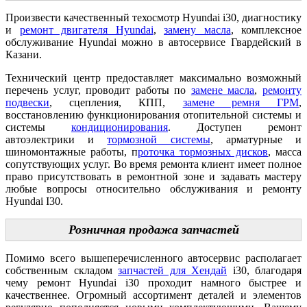
Произвести качественный техосмотр Hyundai i30, диагностику
и
ремонт двигателя Hyundai
,
замену масла
, комплексное
обслуживание Hyundai можно в автосервисе Гвардейский в
Казани.
Технический центр предоставляет максимально возможный
перечень услуг, проводит работы по
замене масла
,
ремонту
подвески
, сцепления, КПП,
замене ремня ГРМ
,
восстановлению функционирования отопительной системы и
системы
кондиционирования
. Доступен ремонт
автоэлектрики и
тормозной системы
, арматурные и
шиномонтажные работы, п
роточка тормозных дисков
, масса
сопутствующих услуг. Во время ремонта клиент имеет полное
право присутствовать в ремонтной зоне и задавать мастеру
любые вопросы относительно обслуживания и ремонту
Hyundai I30.
Розничная продажа запчастей
Помимо всего вышеперечисленного автосервис располагает
собственным складом
запчастей для Хендай
i30, благодаря
чему ремонт Hyundai i30 проходит намного быстрее и
качественнее. Огромный ассортимент деталей и элементов