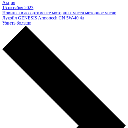
Акция
15 октября 2023
Новинка в ассортименте моторных масел моторное масло
Лукойл GENESIS Armortech CN 5W-40 4л
Узнать больше