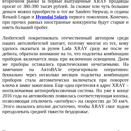
вторичном рынке за первые выпущенные XRAY продавцы
просят от 380-390 тысяч рублей. За схожие или чуть большие
деньги можно приобрести и тот же Sandero Stepway, и седаны
Renault Logan и
Hyundai Solaris
первого поколения. Конечно,
при прочих равных иностранные конкуренты будут старше и
иметь больший пробег.
Любителей покритиковать отечественный автопром среди
наших автолюбителей хватает, поэтому многие из тех, кому
удалось оказаться за рулем Lada XRAY сразу же после ее
дебюта, обратили внимание на то, что подсветка комбинации
приборов включается лишь при включении освещения. Днем
же приборы оставались практическими нечитаемыми. На
замечание на АвтоВАЗе отреагировали оперативно:
буквально через несколько месяцев подсветка комбинации
приборов стала автоматически включаться при повороте
ключа в замке зажигания. Еще одна претензия в адрес XRAY –
неотключаемая антипробуксовочная система. Но уже в конце
2016 года на автомобилях появилась соответствующая кнопка,
позволяющая отключить «антибукс» на скоростях до 50 км/ч.
Этого оказалось вполне достаточно, чтобы XRAY смог ходом
преодолевать средней тяжести бездорожье.