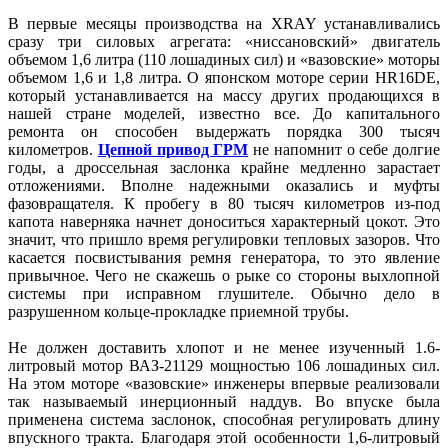
В первые месяцы производства на XRAY устанавливались
сразу три силовых агрегата: «ниссановский» двигатель
объемом 1,6 литра (110 лошадиных сил) и «вазовские» моторы
объемом 1,6 и 1,8 литра. О японском моторе серии HR16DE,
который устанавливается на массу других продающихся в
нашей стране моделей, известно все. До капитального
ремонта он способен выдержать порядка 300 тысяч
километров.
Цепной привод ГРМ
не напомнит о себе долгие
годы, а дроссельная заслонка крайне медленно зарастает
отложениями. Вполне надежными оказались и муфты
фазовращателя. К пробегу в 80 тысяч километров из-под
капота наверняка начнет доноситься характерный цокот. Это
значит, что пришло время регулировки тепловых зазоров. Что
касается посвистывания ремня генератора, то это явление
привычное. Чего не скажешь о рыке со стороны выхлопной
системы при исправном глушителе. Обычно дело в
разрушенном кольце-прокладке приемной трубы.
Не должен доставить хлопот и не менее изученный 1.6-
литровый мотор ВАЗ-21129 мощностью 106 лошадиных сил.
На этом моторе «вазовские» инженеры впервые реализовали
так называемый инерционный наддув. Во впуске была
применена система заслонок, способная регулировать длину
впускного тракта. Благодаря этой особенности 1,6-литровый