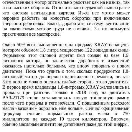
отечественный мотор оптимально работает как на низких, так
и на высоких оборотах. Относительно неудачной вышла разве
что система вентиляции картера. Из-за нее мотор может
неровно работать на холостых оборотах при включенных
энергопотребителях. Благо, доработать систему вентиляции
на «вазовском» моторе труда не составит. За это возьмутся
практически все мастерские.
Около 50% всех выставленных на продажу XRAY оснащены
мотором объемом 1,8 литра мощностью 122 лошадиных силы.
Формально этот силовой агрегат был создан на базе 1,6-
литрового мотора, но количество доработок и изменений
оказалось настолько большим, что впору говорить о новом
двигателе. Пока что судить о том, сколько продержится 1,8-
литровый мотор до первого капитального ремонта, нельзя.
Зато вполне можно оценить слабые стороны этого двигателя.
В первое время владельцы 1,8-литровых XRAY жаловались на
провалы при разгоне. Только в 2018 году на двигатель
ВАЗ-21179 стали устанавливать новую топливную рампу,
после чего провалы в тяге исчезли. С повышенным расходом
масла «вазовцы» боролись еще дольше. Сейчас официальный
циркуляр считает нормальным расход масла в 750
миллилитров на каждые 10 тысяч километров. Впрочем,
обычно масляный аппетит не дотягивает даже до этой цифры.