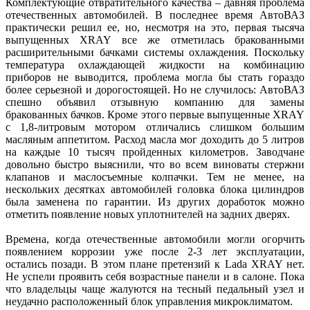
Комплектующие отвратительного качества – давняя проблема
отечественных автомобилей. В последнее время АвтоВАЗ
практически решил ее, но, несмотря на это, первая тысяча
выпущенных XRAY все же отметилась бракованными
расширительными бачками системы охлаждения. Поскольку
температура охлаждающей жидкости на комбинацию
приборов не выводится, проблема могла бы стать гораздо
более серьезной и дорогостоящей. Но не случилось: АвтоВАЗ
спешно объявил отзывную компанию для замены
бракованных бачков. Кроме этого первые выпущенные XRAY
с 1,8-литровым мотором отличались слишком большим
масляным аппетитом. Расход масла мог доходить до 5 литров
на каждые 10 тысяч пройденных километров. Заводчане
довольно быстро выяснили, что во всем виноваты стержни
клапанов и маслосъемные колпачки. Тем не менее, на
нескольких десятках автомобилей головка блока цилиндров
была заменена по гарантии. Из других доработок можно
отметить появление новых уплотнителей на задних дверях.
Времена, когда отечественные автомобили могли огорчить
появлением коррозии уже после 2-3 лет эксплуатации,
остались позади. В этом плане претензий к Lada XRAY нет.
Не успели проявить себя возрастные панели и в салоне. Пока
что владельцы чаще жалуются на тесный педальный узел и
неудачно расположенный блок управления микроклиматом.