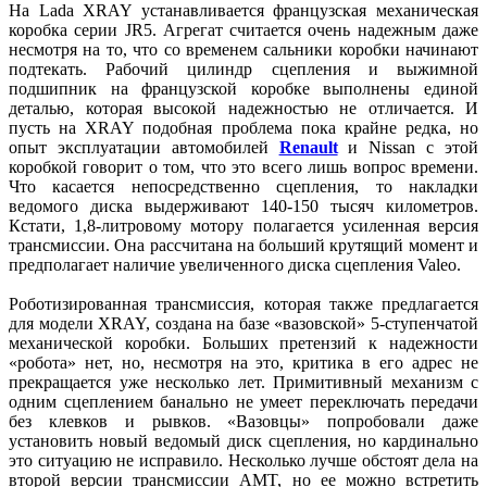
На Lada XRAY устанавливается французская механическая
коробка серии JR5. Агрегат считается очень надежным даже
несмотря на то, что со временем сальники коробки начинают
подтекать. Рабочий цилиндр сцепления и выжимной
подшипник на французской коробке выполнены единой
деталью, которая высокой надежностью не отличается. И
пусть на XRAY подобная проблема пока крайне редка, но
опыт эксплуатации автомобилей
Renault
и Nissan с этой
коробкой говорит о том, что это всего лишь вопрос времени.
Что касается непосредственно сцепления, то накладки
ведомого диска выдерживают 140-150 тысяч километров.
Кстати, 1,8-литровому мотору полагается усиленная версия
трансмиссии. Она рассчитана на больший крутящий момент и
предполагает наличие увеличенного диска сцепления Valeo.
Роботизированная трансмиссия, которая также предлагается
для модели XRAY, создана на базе «вазовской» 5-ступенчатой
механической коробки. Больших претензий к надежности
«робота» нет, но, несмотря на это, критика в его адрес не
прекращается уже несколько лет. Примитивный механизм с
одним сцеплением банально не умеет переключать передачи
без клевков и рывков. «Вазовцы» попробовали даже
установить новый ведомый диск сцепления, но кардинально
это ситуацию не исправило. Несколько лучше обстоят дела на
второй версии трансмиссии AMT, но ее можно встретить