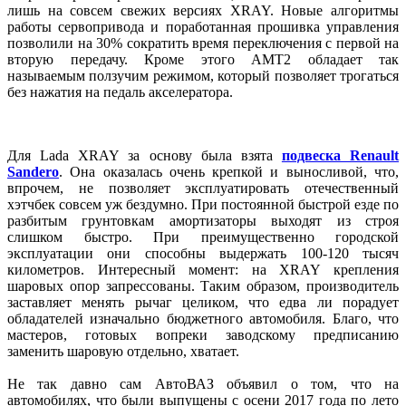
лишь на совсем свежих версиях XRAY. Новые алгоритмы
работы сервопривода и поработанная прошивка управления
позволили на 30% сократить время переключения с первой на
вторую передачу. Кроме этого AMT2 обладает так
называемым ползучим режимом, который позволяет трогаться
без нажатия на педаль акселератора.
Для Lada XRAY за основу была взята
подвеска Renault
Sandero
. Она оказалась очень крепкой и выносливой, что,
впрочем, не позволяет эксплуатировать отечественный
хэтчбек совсем уж бездумно. При постоянной быстрой езде по
разбитым грунтовкам амортизаторы выходят из строя
слишком быстро. При преимущественно городской
эксплуатации они способны выдержать 100-120 тысяч
километров. Интересный момент: на XRAY крепления
шаровых опор запрессованы. Таким образом, производитель
заставляет менять рычаг целиком, что едва ли порадует
обладателей изначально бюджетного автомобиля. Благо, что
мастеров, готовых вопреки заводскому предписанию
заменить шаровую отдельно, хватает.
Не так давно сам АвтоВАЗ объявил о том, что на
автомобилях, что были выпущены с осени 2017 года по лето