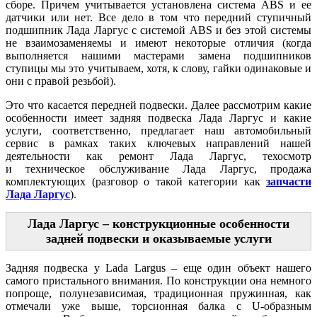
сборе. Причем учитывается установлена система ABS и ее
датчики или нет. Все дело в том что передний ступичный
подшипник Лада Ларгус с системой ABS и без этой системы
не взаимозаменяемы и имеют некоторые отличия (когда
выполняется нашими мастерами замена подшипников
ступицы мы это учитываем, хотя, к слову, гайки одинаковые и
они с правой резьбой).
Это что касается передней подвески. Далее рассмотрим какие
особенности имеет задняя подвеска Лада Ларгус и какие
услуги, соответственно, предлагает наш автомобильный
сервис в рамках таких ключевых направлений нашей
деятельности как ремонт Лада Ларгус, техосмотр
и техническое обслуживание Лада Ларгус, продажа
комплектующих (разговор о такой категории как
запчасти
Лада Ларгус
).
Лада Ларгус – конструкционные особенности
задней подвески и оказываемые услуги
Задняя подвеска у Lada Largus – еще один объект нашего
самого пристального внимания. По конструкции она немного
попроще, полунезависимая, традиционная пружинная, как
отмечали уже выше, торсионная балка с U-образным