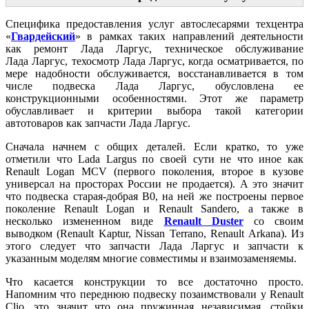
Специфика предоставления услуг автослесарями техцентра
«
Гвардейский
» в рамках таких направлений деятельности
как ремонт Лада Ларгус, техническое обслуживание
Лада Ларгус, техосмотр Лада Ларгус, когда осматривается, по
мере надобности обслуживается, восстанавливается в том
числе подвеска Лада Ларгус, обусловлена ее
конструкционными особенностями. Этот же параметр
обуславливает и критерии выбора такой категории
автотоваров как запчасти Лада Ларгус.
Сначала начнем с общих деталей. Если кратко, то уже
отметили что Lada Largus по своей сути не что иное как
Renault Logan MCV (первого поколения, второе в кузове
универсал на просторах России не продается). А это значит
что подвеска старая-добрая B0, на ней же построены первое
поколение Renault Logan и Renault Sandero, а также в
несколько измененном виде
Renault Duster
со своим
выводком (Renault Kaptur, Nissan Terrano, Renault Arkana). Из
этого следует что запчасти Лада Ларгус и запчасти к
указанным моделям многие совместимы и взаимозаменяемы.
Что касается конструкции то все достаточно просто.
Напомним что переднюю подвеску позаимствовали у Renault
Clio, это значит что она пружинная независимая, стойки