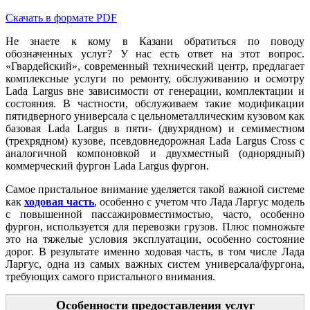
Скачать в формате PDF
Не знаете к кому в Казани обратиться по поводу
обозначенных услуг? У нас есть ответ на этот вопрос.
«Гвардейский», современный технический центр, предлагает
комплексные услуги по ремонту, обслуживанию и осмотру
Lada Largus вне зависимости от генерации, комплектации и
состояния. В частности, обслуживаем такие модификации
пятидверного универсала с цельнометаллическим кузовом как
базовая Lada Largus в пяти- (двухрядном) и семиместном
(трехрядном) кузове, псевдовнедорожная Lada Largus Cross с
аналогичной компоновкой и двухместный (однорядный)
коммерческий фургон Lada Largus фургон.
Самое пристальное внимание уделяется такой важной системе
как
ходовая часть
, особенно с учетом что Лада Ларгус модель
с повышенной пассажировместимостью, часто, особенно
фургон, используется для перевозки грузов. Плюс помножьте
это на тяжелые условия эксплуатации, особенно состояние
дорог. В результате именно ходовая часть, в том числе Лада
Ларгус, одна из самых важных систем универсала/фургона,
требующих самого пристального внимания.
Особенности предоставления услуг