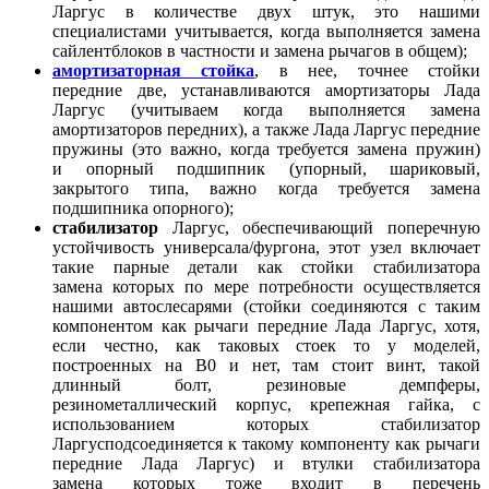
Ларгус в количестве двух штук, это нашими
специалистами учитывается, когда выполняется замена
сайлентблоков в частности и замена рычагов в общем);
амортизаторная стойка
, в нее, точнее стойки
передние две, устанавливаются амортизаторы Лада
Ларгус (учитываем когда выполняется замена
амортизаторов передних), а также Лада Ларгус передние
пружины (это важно, когда требуется замена пружин)
и опорный подшипник (упорный, шариковый,
закрытого типа, важно когда требуется замена
подшипника опорного);
стабилизатор
Ларгус, обеспечивающий поперечную
устойчивость универсала/фургона, этот узел включает
такие парные детали как стойки стабилизатора
замена которых по мере потребности осуществляется
нашими автослесарями (стойки соединяются с таким
компонентом как рычаги передние Лада Ларгус, хотя,
если честно, как таковых стоек то у моделей,
построенных на B0 и нет, там стоит винт, такой
длинный болт, резиновые демпферы,
резинометаллический корпус, крепежная гайка, с
использованием которых стабилизатор
Ларгусподсоединяется к такому компоненту как рычаги
передние Лада Ларгус) и втулки стабилизатора
замена которых тоже входит в перечень