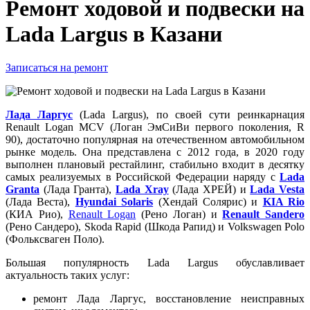
Ремонт ходовой и подвески на
Lada Largus в Казани
Записаться на ремонт
Лада Ларгус
(Lada Largus), по своей сути реинкарнация
Renault Logan MCV (Логан ЭмСиВи первого поколения, R
90), достаточно популярная на отечественном автомобильном
рынке модель. Она представлена с 2012 года, в 2020 году
выполнен плановый рестайлинг, стабильно входит в десятку
самых реализуемых в Российской Федерации наряду с
Lada
Granta
(Лада Гранта),
Lada Xray
(Лада ХРЕЙ) и
Lada Vesta
(Лада Веста),
Hyundai Solaris
(Хендай Солярис) и
KIA Rio
(КИА Рио),
Renault Logan
(Рено Логан) и
Renault Sandero
(Рено Сандеро), Skoda Rapid (Шкода Рапид) и Volkswagen Polo
(Фольксваген Поло).
Большая популярность Lada Largus обуславливает
актуальность таких услуг:
ремонт Лада Ларгус, восстановление неисправных