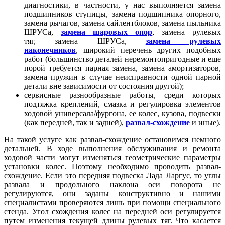
диагностики, в частности, у нас выполняется замена
подшипников ступицы, замена подшипника опорного,
замена рычагов, замена сайлентблоков, замена пыльника
ШРУСа,
замена шаровых опор
, замена рулевых
тяг, замена ШРУСа,
замена рулевых
наконечников
, широкий перечень других подобных
работ (большинство деталей неремонтопригодные и еще
порой требуется парная замена, замена амортизаторов,
замена пружин в случае неисправности одной парной
детали вне зависимости от состояния другой);
сервисные разнообразные работы, среди которых
подтяжка креплений, смазка и регулировка элементов
ходовой универсала/фургона, ее колес, кузова, подвески
(как передней, так и задней),
развал-схождение
и иные).
На такой услуге как развал-схождение остановимся немного
детальней. В ходе выполнения обслуживания и ремонта
ходовой части могут изменяться геометрические параметры
установки колес. Поэтому необходимо проводить развал-
схождение. Если это передняя подвеска Лада Ларгус, то углы
развала и продольного наклона оси поворота не
регулируются, они заданы конструктивно и нашими
специалистами проверяются лишь при помощи специального
стенда. Угол схождения колес на передней оси регулируется
путем изменения текущей длины рулевых тяг. Что касается