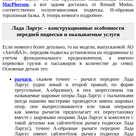
MacPherson
, а вот задняя досталась от Renault Modus,
соответственно полунезависимая подвеска, H-образная
торсионная балка. А теперь немного подробнее.
Лада Ларгус – конструкционные особенности
передней подвески и оказываемые услуги
Если немного более детально, то на модели, выпускаемой АО
«АвтоВАЗ», передняя подвеска установлена на подрамнике (с
учетом функционального предназначения, а именно
перевозки грузов и пассажиров в количестве до семи).
Основные детали это:
рычаги
, скажем точнее – рычаги передние Лада
Ларгус (один левый и второй правый, по форме
треугольные, A-образные), в них запрессованы так
называемые шаровые опоры Лада Ларгус с пыльниками
(когда нашими мастерами проводится замена шаровых
опор, они выпрессовываются или такая операция
как замена рычагов предполагает их переустановку
вместе с шаровыми опорами Лада Ларгус в комплекте с
такой деталью как сайлентблок рычага подвески Лада
Ларгус), точнее A-образные рычаги передние Лада
Ларгус имеют сайлентблок рычага подвески Лада