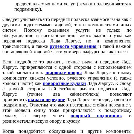
предоставляемых нами услуг (втулки подсоединяются к
подрамнику).
Следует учитывать что передняя подвеска взаимосвязана как с
другими подсистемами ходовой, так и компонентами иных
систем. Поэтому оказываем услуги не только по
обслуживанию и восстановлению такого важного узла как
передняя подвеска Лада Ларгус, но и компонентов
трансмиссии, а также
рулевого управления
и такой важной
составляющей ходовой части универсала/фургона как колеса.
Если подробнее то рычаги, точнее рычаги передние Лада
Ларгус, прикрепляются с одной стороны с использованием
такой запчасти как
шаровые опоры
Лада Ларгус к такому
компоненту, скажем условно, рулевого управления (а также
ходовой части) как
поворотные кулаки
Лада Ларгус. К слову,
с другой стороны сайлентблок рычага подвески Лада
Ларгус (точнее два сайлентблока) позволяют
прикрепить
рычаги передние
Лада Ларгус непосредственно к
подрамнику. Отметим что амортизаторные стойки передние у
этой модели снизу тоже прикрепляются к поворотному
кулаку, а сверху через
опорный подшипник
и
резинометаллическую опору к кузову.
Когда понадобится обслуживаем и другие компоненты