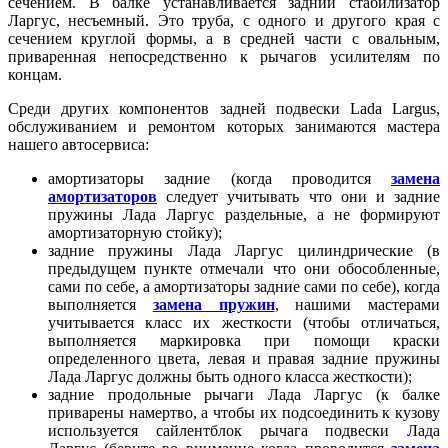
сечением. В балке устанавливается задний стабилизатор
Ларгус, несъемный. Это труба, с одного и другого края с
сечением круглой формы, а в средней части с овальным,
приваренная непосредственно к рычагов усилителям по
концам.
Среди других компонентов задней подвески Lada Largus,
обслуживанием и ремонтом которых занимаются мастера
нашего автосервиса:
амортизаторы задние (когда проводится
замена
амортизаторов
следует учитывать что они и задние
пружины Лада Ларгус раздельные, а не формируют
амортизаторную стойку);
задние пружины Лада Ларгус цилиндрические (в
предыдущем пункте отмечали что они обособленные,
сами по себе, а амортизаторы задние сами по себе), когда
выполняется
замена пружин
, нашими мастерами
учитывается класс их жесткости (чтобы отличаться,
выполняется маркировка при помощи краски
определенного цвета, левая и правая задние пружины
Лада Ларгус должны быть одного класса жесткости);
задние продольные рычаги Лада Ларгус (к балке
приварены намертво, а чтобы их подсоединить к кузову
используется сайлентблок рычага подвески Лада