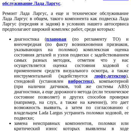
обслуживание Лада Ларгус
.
Ремонт Лада Ларгус, а еще и техническое обслуживание
Лада Ларгус в общем, такого компонента как подвеска Лада
Ларгус (передняя и задняя) в условиях нашего автосервиса
предполагают широкий комплекс работ, среди которых:
диагностика (
плановая
(по регламенту ТО) и
внеочередная (по факту возникновения признаков,
указывающих на поломки) комплексная оценка
состояния деталей и узлов подвески с задействованием
самых разных методик, отметим что у нас
осуществляется оценка состояния ходовой с
применением средств визуального осмотра, а также
инструментальной (задействуется
люфт-детектор
),
стендовой (установлен
вибростенд
), компьютерной
(при наличии датчиков, той же системы ABS)
диагностики, а еще дорожного метода (если техническое
состояние позволяет) и других способов проверки
(например, на слух, а также на качение)), это дает
возможность выявить, а затем по согласованию с
владельцем Lada Largus устранить поломки ходовой, ее
подвески;
замена неисправных компонентов, поломки или
критический износ которых выявлены в ходе