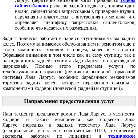
Ларгус (берите во внимание когда проводится
замена
сайлентблоков
рычагов задней подвески, причем один
нюанс, сайлентблоки запрессованы в приварные втулки,
наружная из пластмассы, а внутренняя из металла, что
определяет специфику запрессовки сайлентблоков,
особенно что касается их размещения).
Задняя подвеска работает в паре со ступичным узлом задних
колес. Поэтому занимаемся обслуживанием и ремонтом еще и
этого компонента ходовой в общем, колес в частности.
Обращаем внимание в том числе как на саму ступицу, так и
на подшипник задней ступицы Лада Ларгус, он двухрядный
шариковый. Помимо этого предлагаем услуги по
техобслуживанию тормозов (ручника и основной тормозной
системы) Лада Ларгус, особенно барабанных механизмов
тормозов задних колес, которые неразрывно связаны с
компонентами ходовой (подвеской (задней) и ступицей).
Направления предоставления услуг
Наш техцентр предлагает ремонт Лада Ларгус, в частности,
ходовой и такого компонента как подвеска Лада
Ларгус (передняя и задняя), техосмотр Лада Ларгус
(официальный, у нас есть собственный ПТО, технические
эксперты, работаем по лицензии) и
техническое