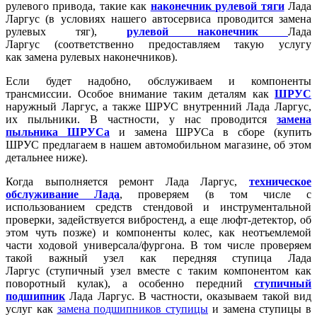
рулевого привода, такие как
наконечник рулевой тяги
Лада
Ларгус (в условиях нашего автосервиса проводится замена
рулевых тяг),
рулевой наконечник
Лада
Ларгус (соответственно предоставляем такую услугу
как замена рулевых наконечников).
Если будет надобно, обслуживаем и компоненты
трансмиссии. Особое внимание таким деталям как
ШРУС
наружный Ларгус, а также ШРУС внутренний Лада Ларгус,
их пыльники. В частности, у нас проводится
замена
пыльника ШРУСа
и замена ШРУСа в сборе (купить
ШРУС предлагаем в нашем автомобильном магазине, об этом
детальнее ниже).
Когда выполняется ремонт Лада Ларгус,
техническое
обслуживание Лада
, проверяем (в том числе с
использованием средств стендовой и инструментальной
проверки, задействуется вибростенд, а еще люфт-детектор, об
этом чуть позже) и компоненты колес, как неотъемлемой
части ходовой универсала/фургона. В том числе проверяем
такой важный узел как передняя ступица Лада
Ларгус (ступичный узел вместе с таким компонентом как
поворотный кулак), а особенно передний
ступичный
подшипник
Лада Ларгус. В частности, оказываем такой вид
услуг как
замена подшипников ступицы
и замена ступицы в