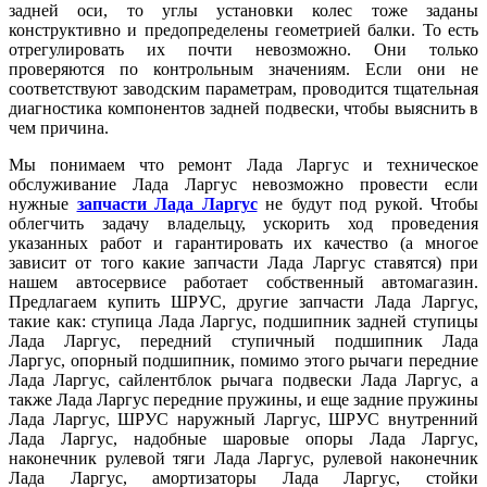
задней оси, то углы установки колес тоже заданы
конструктивно и предопределены геометрией балки. То есть
отрегулировать их почти невозможно. Они только
проверяются по контрольным значениям. Если они не
соответствуют заводским параметрам, проводится тщательная
диагностика компонентов задней подвески, чтобы выяснить в
чем причина.
Мы понимаем что ремонт Лада Ларгус и техническое
обслуживание Лада Ларгус невозможно провести если
нужные
запчасти Лада Ларгус
не будут под рукой. Чтобы
облегчить задачу владельцу, ускорить ход проведения
указанных работ и гарантировать их качество (а многое
зависит от того какие запчасти Лада Ларгус ставятся) при
нашем автосервисе работает собственный автомагазин.
Предлагаем купить ШРУС, другие запчасти Лада Ларгус,
такие как: ступица Лада Ларгус, подшипник задней ступицы
Лада Ларгус, передний ступичный подшипник Лада
Ларгус, опорный подшипник, помимо этого рычаги передние
Лада Ларгус, сайлентблок рычага подвески Лада Ларгус, а
также Лада Ларгус передние пружины, и еще задние пружины
Лада Ларгус, ШРУС наружный Ларгус, ШРУС внутренний
Лада Ларгус, надобные шаровые опоры Лада Ларгус,
наконечник рулевой тяги Лада Ларгус, рулевой наконечник
Лада Ларгус, амортизаторы Лада Ларгус, стойки